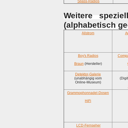
Spass-Radios
Weitere spezie
(alphabetisch ge
Allstrom
A
Boy's Radios
Compa
Braun
(Hersteller)
Detektor-Galerie
(unabhängig vom
(Digi
Online-Museum)
Grammophonnadel-Dosen
HiFi
LCD-Fernseher