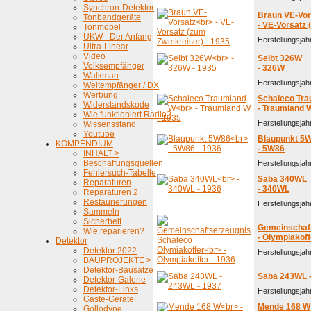
Synchron-Detektor
Braun VE-Vor
Tonbandgeräte
- VE-Vorsatz 
Tonmöbel
UKW - Der Anfang
Herstellungsjah
Ultra-Linear
Video
Seibt 326W
Volksempfänger
- 326W
Walkman
Herstellungsjah
Weltempfänger / DX
Werbung
Schaleco Tr
Widerstandskode
- Traumland 
Wie funktioniert Radio?
Herstellungsjah
Wissensstand
Youtube
Blaupunkt 5
KOMPENDIUM
- 5W86
INHALT >
Beschaffungsquellen
Herstellungsjah
Fehlersuch-Tabelle
Saba 340WL
Reparaturen
- 340WL
Reparaturen 2
Restaurierungen
Herstellungsjah
Sammeln
Sicherheit
Gemeinschaft
Wie reparieren?
- Olympiakoff
Detektor
Detektor 2022
Herstellungsjah
BAUPROJEKTE >
Detektor-Bausätze
Saba 243WL 
Detektor-Galerie
Detektor-Links
Herstellungsjah
Gäste-Geräte
Mende 168 W
Gollodyne