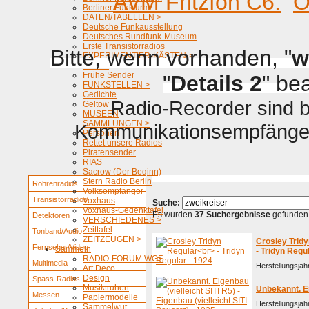
AVM Fritzfon C6.
O
Berliner Funkturm
DATEN/TABELLEN >
Deutsche Funkausstellung
Deutsches Rundfunk-Museum
Erste Transistorradios
Bitte, wenn vorhanden, "
w
EXPERIMENTIER-KÄSTEN >
Firmen
Frühe Sender
"
Details 2
" be
FUNKSTELLEN >
Gedichte
Radio-Recorder sind be
Geltow
MUSEEN
SAMMLUNGEN >
Kommunikationsempfänger 
Personen
Rettet unsere Radios
Piratensender
RIAS
Sacrow (Der Beginn)
Stern Radio Berlin
Röhrenradios
Volksempfänger
Transistorradios
Voxhaus
Suche:
Voxhaus-Gedenktafel
Es wurden
37 Suchergebnisse
gefunden
Detektoren
VERSCHIEDENES >
Zeittafel
Tonband/Audio
ZEITZEUGEN >
Crosley Trid
Fernseher/Video
Sammeln
- Tridyn Regu
RADIO-FORUM WGF
Multimedia
Herstellungsjah
Art Deco
Design
Spass-Radios
Musiktruhen
Unbekannt. Ei
Messen
Papiermodelle
Herstellungsjah
Sammelwut