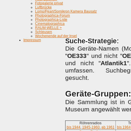
Fotogalerie privat
Luftbrücke
Lomo/Pearl/Somikron Kamera Bausatz
Photographica-Forum
Photographica-Liste
Cinematographica
RAUM-WELLE >
Schleusen
Wochenende auf der Insel
S
uche-Strategie:
Impressum
Die Geräte-Namen (Mod
"
OE333
" und nicht "
OE
und nicht "
Atlantik1
"
umfassen. Suchbegri
gesucht.
Geräte-Gruppen:
Die Sammlung ist in G
Museum angewählt wer
Röhrenradios
T
bis 1944
,
1945-1960
,
ab 1961
bis 1964