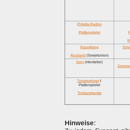
Philetta-Radios
Plattenspieler
R
Raumklang
Schw
Russland
(Sowjetunion)
Sony
(Hersteller)
Grammop
Tonabnehmer
f.
Plattenspieler
Tonbandgeräte
H
inweise: