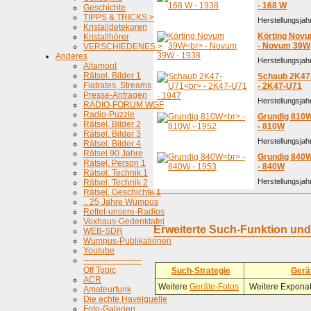
- 168 W
Geschichte
TIPPS & TRICKS >
Herstellungsjah
Kristalldetekoren
Körting Nov
Kristallhörer
- Novum 39W
VERSCHIEDENES >
Anderes
Herstellungsjah
Altamont
Rätsel. Bilder 1
Schaub 2K47
Flatrates, Streams
- 2K47-U71
Presse-Anfragen
Herstellungsjah
RADIO-FORUM WGF
Radio-Puzzle
Grundig 810
Rätsel. Bilder 2
- 810W
Rätsel. Bilder 3
Herstellungsjah
Rätsel. Bilder 4
Rätsel 90 Jahre
Grundig 840
Rätsel. Person 1
- 840W
Rätsel. Technik 1
Herstellungsjah
Rätsel. Technik 2
Rätsel. Geschichte 1
.. 25 Jahre Wumpus
Rettet-unsere-Radios
Voxhaus-Gedenktafel
Erweiterte Such-Funktion un
WEB-SDR
Wumpus-Publikationen
Youtube
---------------------
Off Topic
Such-Strategie
Gerä
ACR
Weitere
Geräte-Fotos
Weitere Exponat
Amateurfunk
Die echte Havelquelle
Foto-Galerien