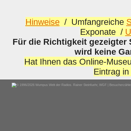
Hinweise
/ Umfangreiche
S
Exponate /
U
Für die Richtigkeit gezeigter
wird keine G
Hat Ihnen das Online-Museu
Eintrag i
© 1996/2026 Wumpus Welt der Radios. Rainer Steinfuehr,
WGF
| Besucherzähler