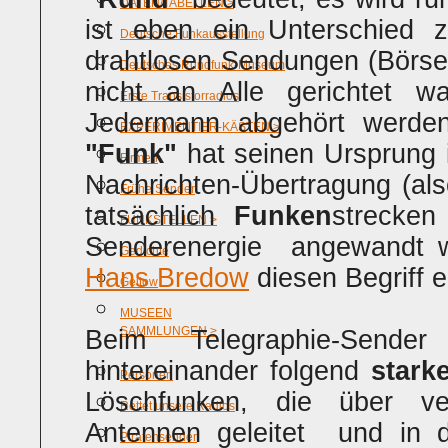
DATEN/TABELLEN >
ist eben ein Unterschied
Deutsche Funkausstellung
drahtlosen Sendungen (Börsen
Deutsches Rundfunk-Museum
nicht an Alle gerichtet 
Erste Transistorradios
Jedermann abgehört werde
EXPERIMENTIER-KÄSTEN >
"Funk"
hat seinen Ursprung i
Firmen
Nachrichten-Übertragung (als
Frühe Sender
tatsächlich
Funken
strecken
FUNKSTELLEN >
Senderenergie angewandt w
Gedichte
Hans Bredow
diesen Begriff e
Geltow
MUSEEN
SAMMLUNGEN >
Beim Telegraphie-Sender
hintereinander folgend
star
Personen
Löschfunken, die über 
Rettet unsere Radios
Antennen geleitet und in de
Piratensender