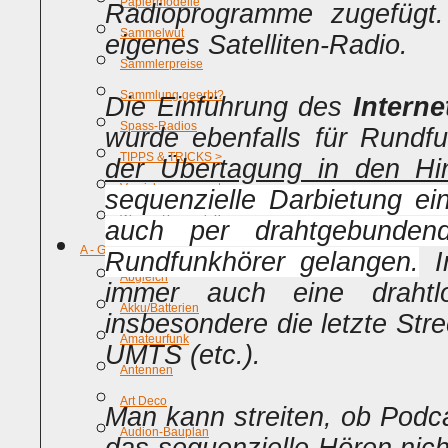
Papiermodelle
Radioprogramme zugefügt.
Sammelwut
eigenes Satelliten-Radio.
Sammlerpreise
Sammlung geerbt?
Die Einführung des
Interne
Spass-Radios
wurde ebenfalls für Rundf
TIPPS & TRICKS >
der Übertagung in den Hin
Versicherungswert
sequenzielle Darbietung e
Warum Sammeln?
auch per drahtgebunde
A - G
Rundfunkhörer gelangen.
In
Abgleich
immer auch eine drahtlo
Akku/Batterien
insbesondere die letzte St
Amateurfunk
UMTS (etc.).
Antennen
Art Deco
Man kann streiten, ob Podc
Audion-Bauplan