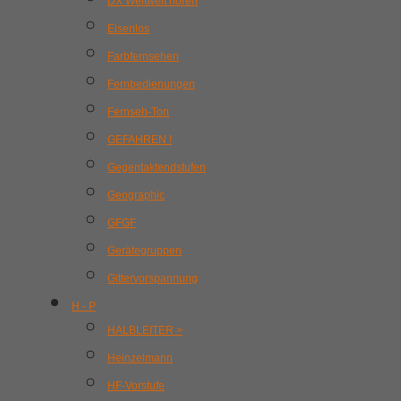
DX Weltweit hören
Eisenlos
Farbfernsehen
Fernbedienungen
Fernseh-Ton
GEFAHREN !
Gegentaktendstufen
Geographic
GFGF
Gerätegruppen
Gittervorspannung
H - P
HALBLEITER >
Heinzelmann
HF-Vorstufe