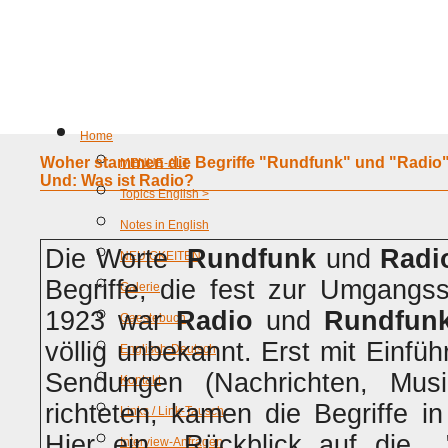
Home
Woher stammen die Begriffe "Rundfunk" und "Radio
MENUE-ALT
Und: Was ist Radio?
Topics English >
Notes in English
Die Worte
Rundfunk
und
Radi
NEUIGKEITEN
Begriffe, die fest zur Umgangs
Galerie
1923 war
Radio
und
Rundfun
Gaestebuch
völlig unbekannt. Erst mit Einfü
Englisch-Deutsch
Sendungen (Nachrichten, Mus
Kontakt
richteten, kamen die Begriffe i
Links / Link-Tausch
Hier ein Rückblick auf die "
Interview-Anfragen