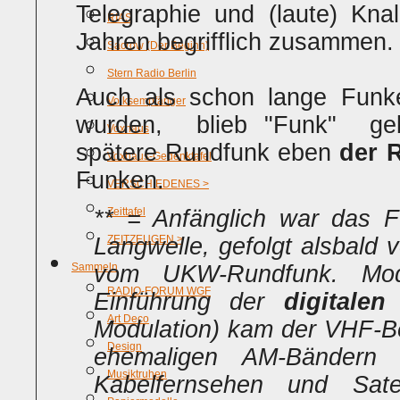
Telegraphie und (laute) Kna
RIAS
Jahren begrifflich zusammen.
Sacrow (Der Beginn)
Stern Radio Berlin
Auch als schon lange Funk
Volksempfänger
wurden, blieb "Funk" geb
Voxhaus
spätere Rundfunk eben
der 
Voxhaus-Gedenktafel
Funken.
VERSCHIEDENES >
** = Anfänglich war das F
Zeittafel
Langwelle, gefolgt alsbald 
ZEITZEUGEN >
Sammeln
vom UKW-Rundfunk. Mod
RADIO-FORUM WGF
Einführung der
digitalen
Art Deco
Modulation) kam der VHF-B
Design
ehemaligen AM-Bändern
Musiktruhen
Kabelfernsehen und Satel