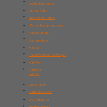
Ingelen Geographic
Internet-Radio
Interessante Radios
iPhone, Smartphones, usw.
Kamera-Radios
Klangregelung
Knoepfe
Kommunikations-Empfänger
Kopfhörer
Kraftwerk
Belamie
Lautsprecher
Letzte AM-Sender
Loop-Antennen