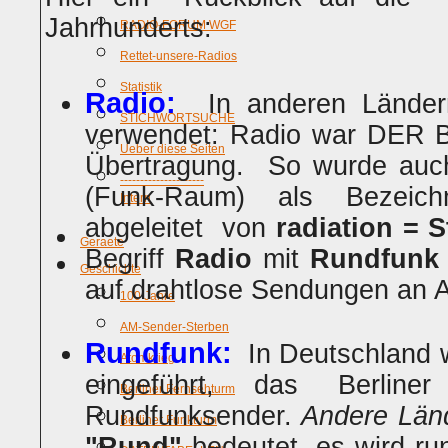
Jahrhunderts:
RADIO-FORUM WGF
Rettet-unsere-Radios
Statistik
Radio:
In anderen Länder
STICHWORTSUCHE
verwendet: Radio war DER Beg
Ueber diese Seiten
Übertragung. So wurde auch
---------------------
(Funk-Raum) als Bezeic
Intern
abgeleitet von
radiation = S
Geraete
Begriff
Radio
mit
Rundfun
Geschichte
auf drahtlose Sendungen an Al
100 Jahre
AM-Sender-Sterben
Rundfunk:
In Deutschland w
Atomkrieg
eingeführt, das Berlin
Berliner Fernsehturm
Rundfunksender.
Andere Län
Berliner Funkturm
"Rund"
bedeutet, es wird ru