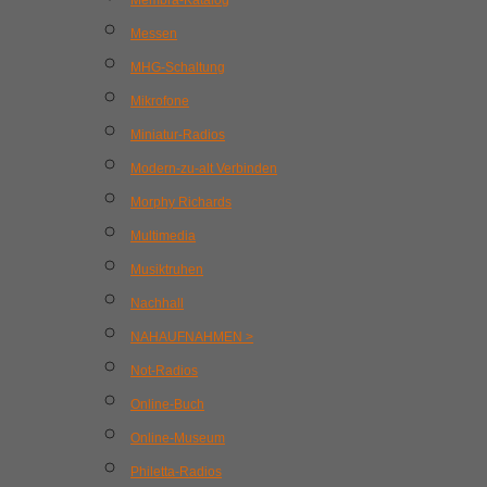
Membra-Katalog
Messen
MHG-Schaltung
Mikrofone
Miniatur-Radios
Modern-zu-alt Verbinden
Morphy Richards
Multimedia
Musiktruhen
Nachhall
NAHAUFNAHMEN >
Not-Radios
Online-Buch
Online-Museum
Philetta-Radios