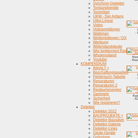
Synchron-Detektor
Tonbandgeräte
Tonmöbel
UKW - Der Anfang
Ultra-Linear
Video
Volksempfänger
Walkman
-
Weltempfänger / DX
Werbung
Widerstandskode
Wie funktioniert Radio?
Wissensstand
Nora
Youtube
- Rei
KOMPENDIUM
INHALT >
Beschaffungsquellen
Fehlersuch-Tabelle
-
Reparaturen
Reparaturen 2
Restaurierungen
Sammeln
Radi
Sicherheit
- R2
Wie reparieren?
Detektor
Detektor 2022
BAUPROJEKTE >
Detektor-Bausätze
Detektor-Galerie
-
Detektor-Links
Gäste-Geräte
Gollodyne