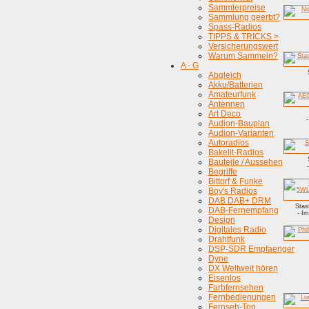
Sammlerpreise
Sammlung geerbt?
Spass-Radios
TIPPS & TRICKS >
Versicherungswert
Warum Sammeln?
A - G
Abgleich
Akku/Batterien
Amateurfunk
Antennen
Art Deco
Audion-Bauplan
Audion-Varianten
Autoradios
Bakelit-Radios
Bauteile / Aussehen
Begriffe
Bittorf & Funke
Boy's Radios
DAB DAB+ DRM
Stas
DAB-Fernempfang
- Im
Design
Digitales Radio
Drahtfunk
DSP-SDR Empfaenger
Dyne
DX Weltweit hören
Eisenlos
Farbfernsehen
Fernbedienungen
Fernseh-Ton