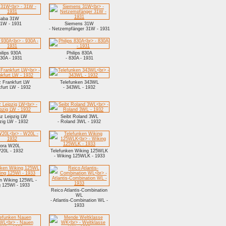
aba 31W
31W - 1931
Siemens 31W
- Netzempfänger 31W - 1931
ilips 930A
Philips 830A
930A - 1931
- 830A - 1931
z Frankfurt LW
Telefunken 343WL
kfurt LW - 1932
- 343WL - 1932
nz Leipzig LW
Seibt Roland 3WL
pzig LW - 1932
- Roland 3WL - 1932
ora W20L
W20L - 1932
Telefunken Wiking 125WLK
- Wiking 125WLK - 1933
en Wiking 125WL -
g 125Wl - 1933
Reico Atlantis-Combination
WL
- Atlantis-Combination WL -
1933