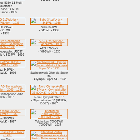
rius 535A-14 Multi-
nductance
s 535A-14-Multi-
ctance - 1935
EG 215WL
Saba 341WL
- 215WL
- 341WL - 1936
- 1935
AEG 476GWK
Geographic US537
- 467GWK - 1936
hic US537W - 1936
ba 442WLK
2WLK - 1936
Sachsenwerk Olympia Super
54
- Olympia Super 54 - 1936
Biennophone 2066
2066 - 1937
Nora Olympiakoffer 37
- Olympiakoffer 37 (DOK37,
DO37) - 1937
ba 980WLK
0WLK - 1937
Telefunken 7000GWK
- 7000GWK - 1937
ewe Tosca