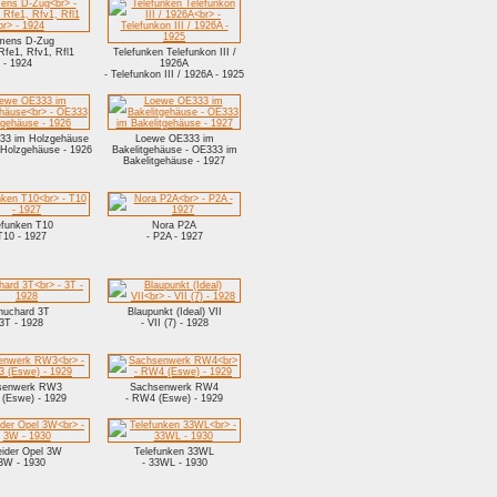
mens D-Zug
Rfe1, Rfv1, Rfl1
Telefunken Telefunkon III /
- 1924
1926A
- Telefunkon III / 1926A - 1925
33 im Holzgehäuse
Loewe OE333 im
Holzgehäuse - 1926
Bakelitgehäuse - OE333 im
Bakelitgehäuse - 1927
efunken T10
Nora P2A
T10 - 1927
- P2A - 1927
huchard 3T
Blaupunkt (Ideal) VII
 3T - 1928
- VII (7) - 1928
senwerk RW3
Sachsenwerk RW4
(Eswe) - 1929
- RW4 (Eswe) - 1929
ider Opel 3W
Telefunken 33WL
 3W - 1930
- 33WL - 1930