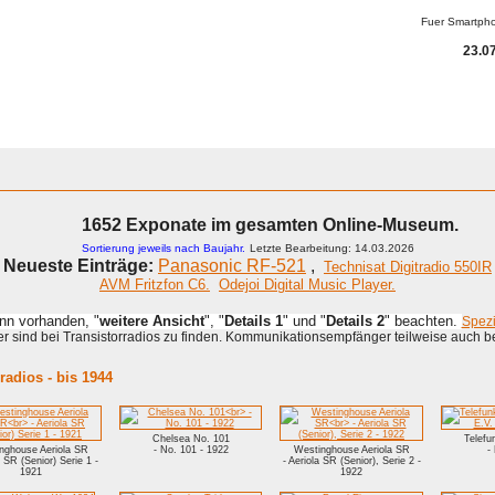
Fuer Smartph
23.07
1652 Exponate im gesamten Online-Museum.
Sortierung jeweils nach Baujahr.
Letzte Bearbeitung: 14.03.2026
Neueste Einträge:
Panasonic RF-521
,
Technisat Digitradio 550IR
AVM Fritzfon C6.
Odejoi Digital Music Player.
enn vorhanden, "
weitere Ansicht
", "
Details 1
" und "
Details 2
" beachten.
Spez
 sind bei Transistorradios zu finden. Kommunikationsempfänger teilweise auch b
adios - bis 1944
Chelsea No. 101
Telefu
nghouse Aeriola SR
- No. 101 - 1922
Westinghouse Aeriola SR
-
a SR (Senior) Serie 1 -
- Aeriola SR (Senior), Serie 2 -
1921
1922