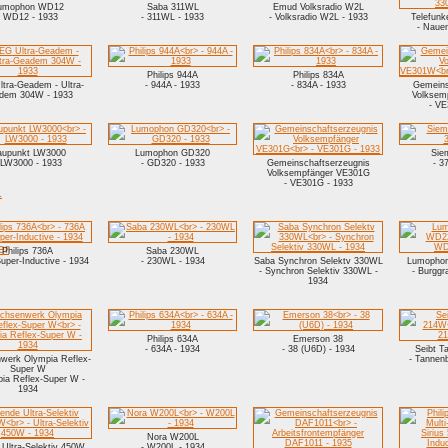
umophon WD12
Saba 311WL
Emud Volksradio W2L
- WD12 - 1933
- 311WL - 1933
- Volksradio W2L - 1933
Telefun
- Naue
Philips 944A
Philips 834A
tra-Geadem - Ultra-
- 944A - 1933
- 834A - 1933
Gemeins
dem 304W - 1933
Volksem
- VE
aupunkt LW3000
Lumophon GD320
Sie
 LW3000 - 1933
- GD320 - 1933
Gemeinschaftserzeugnis
- 3
Volksempfänger VE301G
- VE301G - 1933
.
er
Philips 736A
Saba 230WL
uper-Inductive - 1934
- 230WL - 1934
Saba Synchron Selektv 330WL
Lumophon
- Synchron Selektiv 330WL -
- Burgg
1934
Philips 634A
Emerson 38
- 634A - 1934
- 38 (U6D) - 1934
Seibt T
werk Olympia Reflex-
- Tannen
Super W
pia Reflex-Super W -
1934
Nora W200L
Ultra-Selektiv 450W
- W200L - 1934