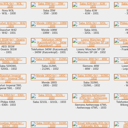
Nora W3L
Saba 35W
Saba 41W
S
- W3L - 1930
- 35W - 1930
- 41W - 1931
- 
Stassfurt W42
Mende 108W
Saba 32GL
Ph
- W42 - 1931
- 108W - 1931
- 32GL - 1931
- 
AEG 301W
Loren
- Geatrix 301W
Telefunken 340W (Katzenkopf)
Lorenz München SP LW
- Fran
- 1931
- 340W (Katzenkopf) - 1931
- München SP LW - 1932
Saba 520GWL
Saba 212WL
Siemens 46W
Lore
- 520GL - 1932
- 212WL - 1932
- 46W - 1932
- Lei
Mende 180G
Saba 310WL
N
sfurt Imperial 5WL
- 180G - 1932
- 310WL - 1932
- 
perial 5WL - 1932
Philips 636A
Saba 321GL - 321GL - 1933
Telefunk
- 636A - 1933
Siemens Aetherzepp 47WL
Wikin
- Aetherzepp 47WL - 1933