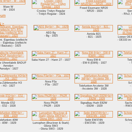
Ware W
Freed Eisemann NR20
- W - 1924
Crosley Tridyn Regular
- NR20 - 1924
Sie
- Tridyn Regular - 1924
- Rfv2, 
eum
 >
AEG Bg
Aeriola B21
- Bg - 1925
- B21 - 1925
Loewe OE3
t. Eigenbau (vielleicht
- OE333 im 
 - Eigenbau (vielleicht
I Bausatz) - 1925
Saba Hann 27 - Hann 27 - 1927
Nora EW-6
Tel
e Uhrenfabrik BADUF
- EW-6 (EW6) - 1927
- 
Aerodyn
 Aerodyn - 1927
Nora P3a
ia-Zählerwerke H3
Sc
- P3a - 1927
- H3 - 1927
Telefunken Arcolette 3W
-
- Arcolette 3W - 1928
Mende E52
Nora PN2R
Signalbau Huth E82W
Sach
- E52 - 1928
- PN2R - 1929
- E82W - 1929
- RW3 
elefunken 40W
Seibt EW374N
Schne
- 40W - 1929
Lumophon (Bruckner & Stark)
- EW374N - 1929
-
Gloria SW3
- Gloria SW3 - 1929