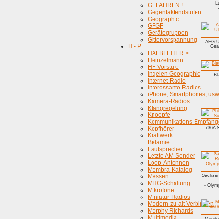
L
GEFAHREN !
Gegentaktendstufen
Geographic
GFGF
Gerätegruppen
Gittervorspannung
AEG Ul
H - P
Gea
HALBLEITER >
Heinzelmann
HF-Vorstufe
Ingelen Geographic
Bl
Internet-Radio
-
Interessante Radios
iPhone, Smartphones, usw
Kamera-Radios
Klangregelung
Knoepfe
Kommunikations-Empfäng
Kopfhörer
- 736A S
Kraftwerk
Belamie
Lautsprecher
Letzte AM-Sender
Loop-Antennen
Membra-Katalog
Messen
Sachsen
MHG-Schaltung
- Olym
Mikrofone
Miniatur-Radios
Modern-zu-alt Verbinden
Morphy Richards
Multimedia
Mende 