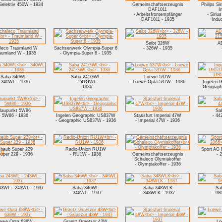
-Selektiv 450W - 1934
Gemeinschaftserzeugnis
Philips Si
DAF1011
I
- Arbeitsfrontempfänger
- Siriu
DAF1011 - 1935
Indu
Seibt 326W
A
leco Traumland W
Sachsenwerk Olympia-Super 6
- 326W - 1935
raumland W - 1935
- Olympia-Super 6 - 1935
Saba 340WL
Saba 241GWL
Loewe 537W
- 340WL - 1936
- 241GWL
- Loewe Opta 537W - 1936
Ingelen 
- 1936
- Geograp
laupunkt 5W86
Sa
- 5W86 - 1936
Ingelen Geographic US837W
Stassfurt Imperial 47W
- 44
- Geographic US837W - 1936
- Imperial 47W - 1936
haub Super 229
Radio-Union RU1W
Sport AG 
en
Super 229 - 1936
- RU1W - 1936
Gemeinschaftserzeugnis
- 
Schaleco Olymiakoffer
- Olympiakoffer - 1936
43WL - 243WL - 1937
Saba 346WL
Saba 348WLK
Sa
- 346WL - 1937
- 348WLK - 1937
- 98
ewe Opta 638W
Graetz Graetzor 43W
Lo