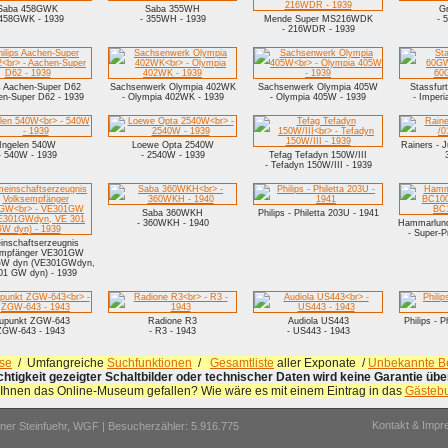
Saba 458GWK
Saba 355WH
G
 458GWK - 1939
- 355WH - 1939
Mende Super MS216WDK
- 
- 216WDR - 1939
ps Aachen-Super D62
Sachsenwerk Olympia 402WK
Sachsenwerk Olympia 405W
Stassfur
en-Super D62 - 1939
- Olympia 402WK - 1939
- Olympia 405W - 1939
- Imper
Ingelen 540W
Loewe Opta 2540W
Rainers - J
- 540W - 1939
- 2540W - 1939
Tefag Tefadyn 150W/III
- Tefadyn 150W/III - 1939
Saba 360WKH
Philips - Philetta 203U - 1941
- 360WKH - 1940
Hammarlund
- Super-
nschaftserzeugnis
empfänger VE301GW
GW dyn (VE301GWdyn,
01 GW dyn) - 1939
aupunkt ZGW-643
Radione R3
Audiola US443
Philips - P
ZGW-643 - 1943
- R3 - 1943
- US443 - 1943
se
/ Umfangreiche
Suchfunktionen
/
Gesamtliste
aller Exponate /
Unbekannte Be
ichtigkeit gezeigter Schaltbilder oder technischer Daten wird keine Garantie ü
 Ihnen das Online-Museum gefallen? Wie wäre es mit einem Eintrag in das
Gästeb
Kontakt & Imp
er Steinfuehr,
WGF
| Besucherzähler: 5.916.775