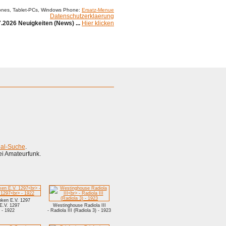
ones, Tablet-PCs, Windows Phone:
Ersatz-Menue
Datenschutzerklaerung
.2026 Neuigkeiten (News) ...
Hier klicken
ial-Suche
.
ei Amateurfunk.
nken E.V. 1297
 E.V. 1297
Westinghouse Radiola III
- 1922
- Radiola III (Radiola 3) - 1923