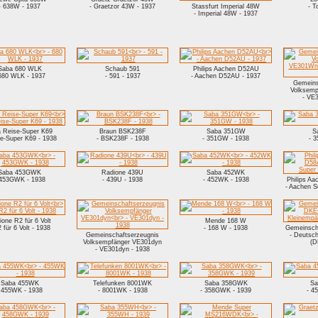
- 638W - 1937
- Graetzor 43W - 1937
Stassfurt Imperial 48W
- T
- Imperial 48W - 1937
Saba 680 WLK
Schaub 591
Philips Aachen D52AU
 680 WLK - 1937
- 591 - 1937
- Aachen D52AU - 1937
Gemeins
Volksem
- VE
 Reise-Super K69
Braun BSK238F
Saba 351GW
S
se-Super K69 - 1938
- BSK238F - 1938
- 351GW - 1938
- 
Saba 453GWK
Radione 439U
Saba 452WK
 453GWK - 1938
- 439U - 1938
- 452WK - 1938
Philips A
- Aachen S
one R2 für 6 Volt
Mende 168 W
 für 6 Volt - 1938
- 168 W - 1938
Gemeinsch
Gemeinschaftserzeugnis
- Deutsc
Volksempfänger VE301dyn
(D
- VE301dyn - 1938
Saba 455WK
Telefunken 8001WK
Saba 358GWK
Sa
 455WK - 1938
- 8001WK - 1938
- 358GWK - 1939
- 4