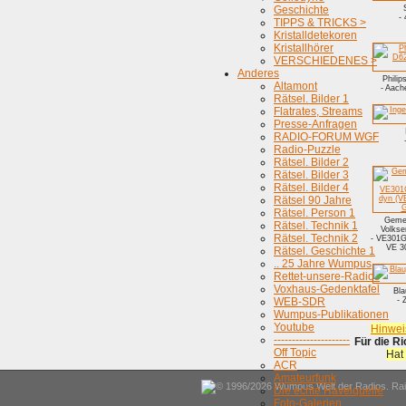
Geschichte
-
TIPPS & TRICKS >
Kristalldetekoren
Kristallhörer
VERSCHIEDENES >
Anderes
Phili
Altamont
- Aach
Rätsel. Bilder 1
Flatrates, Streams
Presse-Anfragen
RADIO-FORUM WGF
Radio-Puzzle
Rätsel. Bilder 2
Rätsel. Bilder 3
Rätsel. Bilder 4
Rätsel 90 Jahre
Rätsel. Person 1
Gemei
Rätsel. Technik 1
Volks
Rätsel. Technik 2
- VE301
VE 3
Rätsel. Geschichte 1
.. 25 Jahre Wumpus
Rettet-unsere-Radios
Voxhaus-Gedenktafel
Bl
WEB-SDR
- 
Wumpus-Publikationen
Youtube
Hinwei
---------------------
Für die R
Off Topic
Hat
ACR
Amateurfunk
© 1996/2026 Wumpus Welt der Radios. Rain
Die echte Havelquelle
Foto-Galerien