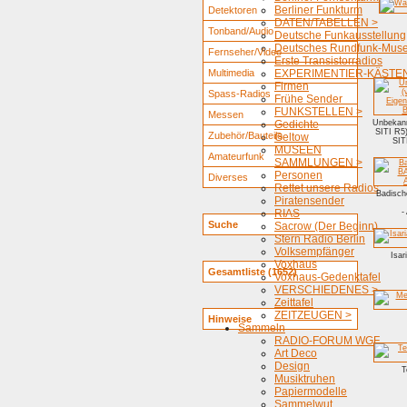
Berliner Funkturm
Detektoren
DATEN/TABELLEN >
Tonband/Audio
Deutsche Funkausstellung
Deutsches Rundfunk-Mus
Fernseher/Video
Erste Transistorradios
Multimedia
EXPERIMENTIER-KÄSTEN
Firmen
Spass-Radios
Frühe Sender
FUNKSTELLEN >
Messen
Gedichte
Unbekann
SITI R5)
Zubehör/Bauteile
Geltow
SIT
MUSEEN
Amateurfunk
SAMMLUNGEN >
Personen
Diverses
Rettet unsere Radios
Badisch
Piratensender
RIAS
-
Suche
Sacrow (Der Beginn)
Stern Radio Berlin
Volksempfänger
Isar
Voxhaus
Gesamtliste (1652)
Voxhaus-Gedenktafel
VERSCHIEDENES >
Zeittafel
ZEITZEUGEN >
Hinweise
Sammeln
RADIO-FORUM WGF
Art Deco
Design
T
Musiktruhen
Papiermodelle
Sammelwut