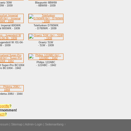
raetz 50W
Blaupunkt 6BW69
50W - 1939
- 6BW69 - 1939
t Imperial 60GWK
Telefunken D760WK
ial 60GWK - 1939
- D760WK - 1939
ugendstil W /01-04-
Graetz 51W
39 - 1939
- 51W - 1939
Philips 122ABC
 Super-Pro BC1004
- 122ABC - 1942
Pro BC1004 - 1942
hiletta 208U - 1944
griffe
?
bernommen!
uch
?
ressum
|
Sitemap
|
Admin-Login
|
Seitenanfang ↑