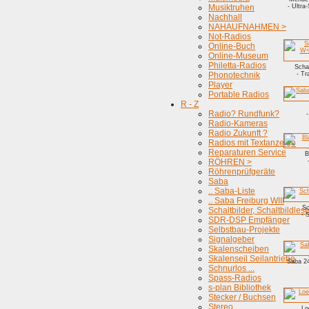
Musiktruhen
- Ultra
Nachhall
NAHAUFNAHMEN >
Not-Radios
Online-Buch
Online-Museum
Philetta-Radios
Scha
Phonotechnik
- T
Player
Portable Radios
R - Z
Radio? Rundfunk?
Radio-Kameras
Radio Zukunft ?
Radios mit Textanzeige
Reparaturen Service
B
RÖHREN >
Röhrenprüfgeräte
Saba
.. Saba-Liste
.. Saba Freiburg WIII
Sc
Schaltbilder, Schaltbildles
- 
SDR-DSP Empfänger
Selbstbau-Projekte
Signalgeber
Skalenscheiben
Skalenseil Seilantriebe
Saba 2
Schnurlos ...
Spass-Radios
s-plan Bibliothek
Stecker / Buchsen
Stereo
Lo