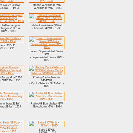
ken Nauen 330WL
Mende Weltklasse WK
n 330WL - 1933
- Weltklasse WK - 1933
chaftserzeugnis
Telefunken Admiral 346WL
pfänger VE301W
- Admiral 346WL - 1933
301W - 1933
mens 37GLK
7GLK - 1934
Lorenz Supercelohet Senior
KW
- Supercelohet Senior KW -
1934
 Burggraf WD220
Körting Cyclo-Selector
raf WD220 - 1934
S4340WL
- Cyclo-Selector S4340WL -
1934
annenberg 214W
Radio AG Botschafter GW
berg 214W - 1934
- Botschafter GW - 1934
Saba 335WL
- 335WL - 1935