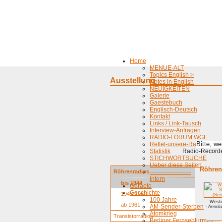
Home
MENUE-ALT
Topics English >
Ausstellung
Notes in English
NEUIGKEITEN
Galerie
Gaestebuch
Englisch-Deutsch
Kontakt
Links / Link-Tausch
Interview-Anfragen
RADIO-FORUM WGF
Bitte, w
Rettet-unsere-Radios
Statistik
Radio-Recorder
STICHWORTSUCHE
Ueber diese Seiten
Röhrenr
Röhrenradios
---------------------
Intern
bis 1944
Geraete
Geschichte
1945-1960
100 Jahre
Westi
ab 1961
AM-Sender-Sterben
- Aeriol
Atomkrieg
Transistorradios
Berliner Fernsehturm