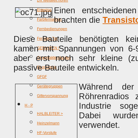
DX Weltweit hören
Einen entscheidenen
Eisenlos
brachten die
Transist
Farbfernsehen
Fernbedienungen
Diese Bauteile benötigten kei
Fernseh-Ton
kamen mit Spannungen von 6-9 
GEFAHREN !
aber erst noch sehr kleine (
Gegentaktendstufen
passive Bauteile entwickeln.
Geographic
GFGF
Während der
Gerätegruppen
Röhrenradios z
Gittervorspannung
Industrie sog
H - P
Dabei wurde
HALBLEITER >
verwendet.
Heinzelmann
HF-Vorstufe