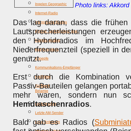
Photo links: Akkord 
Ingelen Geographic
Internet-Radio
Das lag daran, dass die frühen 
Interessante Radios
Lautsprecherleistungen erzeug
iPhone, Smartphones, usw.
den Hybridradios im Hochfreq
Kamera-Radios
Niederfrequenzteil (speziell in 
Klangregelung
genutzt.
Knoepfe
Kommunikations-Empfänger
Erst durch die Kombination v
Kopfhörer
Passiv-Bauteilen gelangen portab
Kraftwerk
Belamie
mehr waren, sondern nun 
Hemdtaschenradios
.
Lautsprecher
Letzte AM-Sender
Bald gab es Radios (
Subminiat
Loop-Antennen