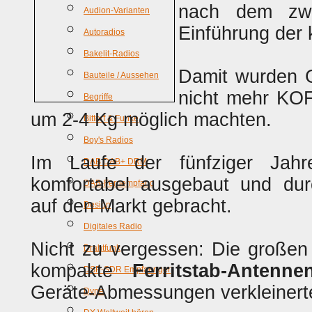
nach dem zwe
Audion-Varianten
Einführung der
Autoradios
Bakelit-Radios
Damit wurden G
Bauteile / Aussehen
nicht mehr KO
Begriffe
um 2-4 Kg möglich machten.
Bittorf & Funke
Boy's Radios
Im Laufe der fünfziger Jahr
DAB DAB+ DRM
komfortabel ausgebaut und durc
DAB-Fernempfang
auf den Markt gebracht.
Design
Digitales Radio
Nicht zu vergessen: Die große
Drahtfunk
kompakte
Ferritstab-Antenne
DSP-SDR Empfaenger
Geräte-Abmessungen verkleinert
Dyne