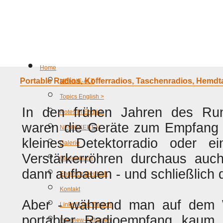
Home
Portable Radios, Kofferradios, Taschenradios, Hemdt
MENUE-ALT
Topics English >
In den frühen Jahren des Ru
Notes in English
waren die Geräte zum Empfan
NEUIGKEITEN
kleines Detektorradio oder ei
Galerie
Verstärkerröhren durchaus auc
Gaestebuch
dann aufbauen - und schließlich 
Englisch-Deutsch
Kontakt
Aber - während man auf dem 
Links / Link-Tausch
portabler Radioempfang kaum 
Interview-Anfragen