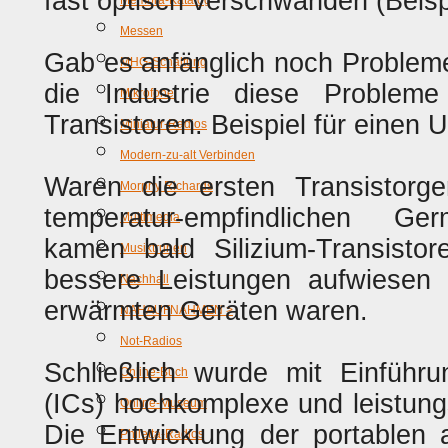
fast optisch verschwanden (Beis
Membra-Katalog
Messen
Gab es anfänglich noch Problem
MHG-Schaltung
die Industrie diese Problem
Mikrofone
Transistoren. Beispiel für einen
Miniatur-Radios
Modern-zu-alt Verbinden
Waren die ersten Transistorg
Morphy Richards
temperatur-empfindlichen Ger
Multimedia
kamen bald Silizium-Transistor
Musiktruhen
bessere Leistungen aufwiesen 
Nachhall
erwärmten Geräten waren.
NAHAUFNAHMEN >
Not-Radios
Schließlich wurde mit Einführun
Online-Buch
(ICs) hochkomplexe und leistungs
Online-Museum
Die Entwicklung der portablen 
Philetta-Radios