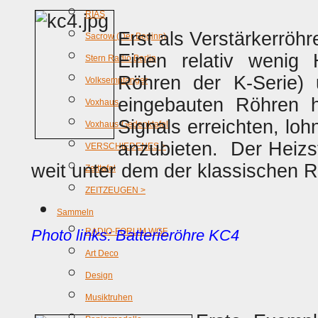
RIAS
Erst als Verstärkerröh
Sacrow (Der Beginn)
Einen relativ wenig H
Stern Radio Berlin
Röhren der K-Serie)
Volksempfänger
eingebauten Röhren 
Voxhaus
Signals erreichten, loh
Voxhaus-Gedenktafel
anzubieten. Der Heizs
VERSCHIEDENES >
weit unter dem der klassischen R
Zeittafel
ZEITZEUGEN >
Sammeln
Photo links: Batterieröhre KC4
RADIO-FORUM WGF
Art Deco
Design
Musiktruhen