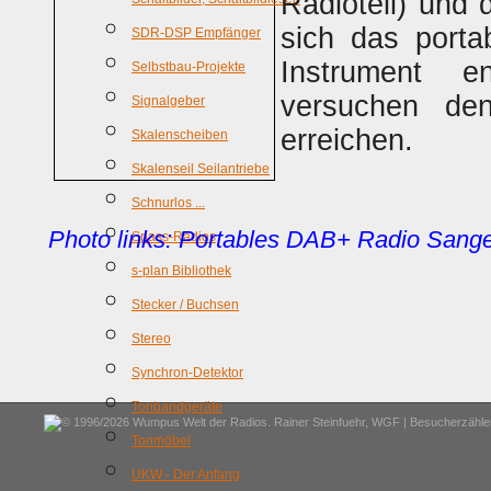
Radioteil) und
sich das porta
SDR-DSP Empfänger
Instrument e
Selbstbau-Projekte
versuchen de
Signalgeber
erreichen.
Skalenscheiben
Skalenseil Seilantriebe
Schnurlos ...
Photo links: Portables DAB+ Radio Sang
Spass-Radios
s-plan Bibliothek
Stecker / Buchsen
Stereo
Synchron-Detektor
Tonbandgeräte
© 1996/2026 Wumpus Welt der Radios. Rainer Steinfuehr,
WGF
| Besucherzähler
Tonmöbel
UKW - Der Anfang