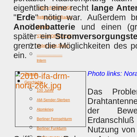
eigentlich eine recht
lange Ante
RADIO-FORUM WGF
"
Erde
" nötig war. Außerdem br
Rettet-unsere-Radios
Anodenbatterie
und einen (g
Statistik
später ein
Stromversorgungste
STICHWORTSUCHE
grenzte die Möglichkeiten des p
Ueber diese Seiten
ein.
---------------------
Intern
Photo links: Nor
Geraete
Geschichte
Das Probl
100 Jahre
Drahtantenn
AM-Sender-Sterben
der Beweg
Atomkrieg
Erdanschlu
Berliner Fernsehturm
Nutzung vo
Berliner Funkturm