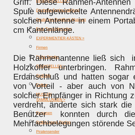
Griff. Diese Rahmen-Antennen 
DATEN/TABELLEN >
Spule aufgewickelte Antennendrä
Deutsche Funkausstellung
solchen Antenne in einem Portab
Deutsches Rundfunk-Museum
cm Kantenlänge.
Erste Transistorradios
EXPERIMENTIER-KÄSTEN >
Firmen
Die Rahmenantenne ließ sich i
Frühe Sender
Holzkoffer unterbringen. Rah
FUNKSTELLEN >
Erdanschluß und hatten sogar 
Gedichte
von Vorteil - aber auch von N
Geltow
solcher Empfänger in Richtung
MUSEEN
SAMMLUNGEN >
verdreht, änderte sich stark di
Benutzer konnten durch die
Personen
Mehrfachbelegungen störende Se
Rettet unsere Radios
Piratensender