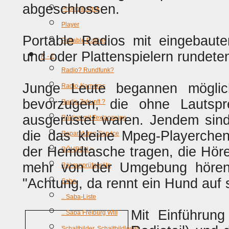
abgeschlossen.
Phonotechnik
Player
Portable Radios mit eingebaut
Portable Radios
und oder Plattenspielern rundete
R - Z
Radio? Rundfunk?
Junge Leute begannen möglich
Radio-Kameras
bevorzugen, die ohne Lautspre
Radio Zukunft ?
ausgerüstet waren. Jendem sind 
Radios mit Textanzeige
die das kleine Mpeg-Playerchen 
Reparaturen Service
der Hemdtasche tragen, die Höre
RÖHREN >
mehr von der Umgebung hören,
Röhrenprüfgeräte
"Achtung, da rennt ein Hund auf s
Saba
.. Saba-Liste
Mit Einführung
.. Saba Freiburg WIII
Schaltbilder, Schaltbildlesen