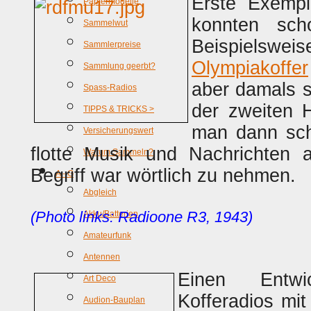
Erste Exempl
Papiermodelle
konnten sc
Sammelwut
Beispiel
Sammlerpreise
Olympiakoffer
Sammlung geerbt?
aber damals s
Spass-Radios
der zweiten H
TIPPS & TRICKS >
man dann sc
Versicherungswert
flotte Musik und Nachrichten 
Warum Sammeln?
Begriff war wörtlich zu nehmen.
A - G
Abgleich
(Photo links: Radioone R3, 1943)
Akku/Batterien
Amateurfunk
Antennen
Einen Entwi
Art Deco
Kofferadios mi
Audion-Bauplan