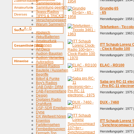
Herstellungsjahr: 1954 
Zubehör/Bauteile
Sammlerpreise
Sammlung geerbt?
Amateurfunk
Grundig 65
Spass-Radios
- 65
Diverses
TIPPS & TRICKS >
Herstellungsjahr: 1958 
Versicherungswert
Warum Sammeln?
Telefunken - Ticcol
A - G
Suche
Abgleich
Herstellungsjahr: 1963 
Akku/Batterien
Amateurfunk
ITT Schaub Lorenz 
Antennen
Gesamtliste (1652)
- Clock-Radio 100
Art Deco
Audion-Bauplan
Herstellungsjahr: 1970 
Audion-Varianten
Hinweise
Autoradios
ELAC - RD100
Bakelit-Radios
Bauteile / Aussehen
Herstellungsjahr: 1973 
Begriffe
Bittorf & Funke
Saba pro RC-11 elec
Boy's Radios
- Pro RC-11 electron
DAB DAB+ DRM
DAB-Fernempfang
Herstellungsjahr: 1975 
Design
Digitales Radio
DUX - 7460
Drahtfunk
DSP-SDR Empfaenger
Herstellungsjahr: 1977 
Dyne
DX Weltweit hören
Eisenlos
ITT Schaub Lorenz
Farbfernsehen
- Synchrocompact 
Fernbedienungen
Herstellungsjahr: 1977 
Fernseh-Ton