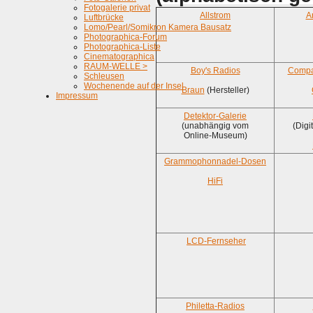
Fotogalerie privat
Allstrom
A
Luftbrücke
Lomo/Pearl/Somikron Kamera Bausatz
Photographica-Forum
Photographica-Liste
Cinematographica
RAUM-WELLE >
Boy's Radios
Compa
Schleusen
Wochenende auf der Insel
Braun
(Hersteller)
Impressum
Detektor-Galerie
(unabhängig vom
(Digi
Online-Museum)
Grammophonnadel-Dosen
HiFi
LCD-Fernseher
Philetta-Radios