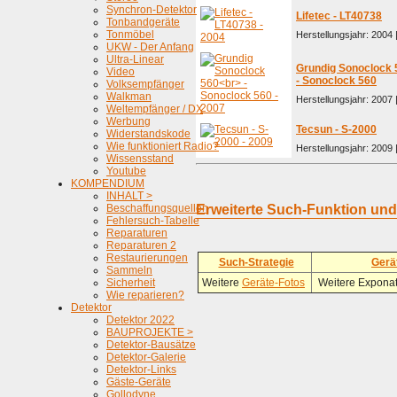
Synchron-Detektor
Lifetec - LT40738
Tonbandgeräte
Tonmöbel
Herstellungsjahr: 2004 
UKW - Der Anfang
Ultra-Linear
Grundig Sonoclock 
Video
- Sonoclock 560
Volksempfänger
Walkman
Herstellungsjahr: 2007 
Weltempfänger / DX
Werbung
Tecsun - S-2000
Widerstandskode
Wie funktioniert Radio?
Herstellungsjahr: 2009 
Wissensstand
Youtube
KOMPENDIUM
INHALT >
Beschaffungsquellen
Erweiterte Such-Funktion un
Fehlersuch-Tabelle
Reparaturen
Reparaturen 2
Restaurierungen
Such-Strategie
Gerä
Sammeln
Sicherheit
Weitere
Geräte-Fotos
Weitere Exponat
Wie reparieren?
Detektor
Detektor 2022
BAUPROJEKTE >
Detektor-Bausätze
Detektor-Galerie
Detektor-Links
Gäste-Geräte
Gollodyne