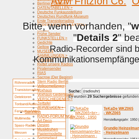
AVM Fritzfon C6.
O
Berliner Funkturm
DATEN/TABELLEN >
Deutsche Funkausstellung
Deutsches Rundfunk-Museum
Erste Transistorradios
Bitte, wenn vorhanden, "
w
EXPERIMENTIER-KÄSTEN >
Firmen
Frühe Sender
"
Details 2
" be
FUNKSTELLEN >
Gedichte
Radio-Recorder sind be
Geltow
MUSEEN
SAMMLUNGEN >
Kommunikationsempfänger 
Personen
Rettet unsere Radios
Piratensender
RIAS
Sacrow (Der Beginn)
Stern Radio Berlin
Röhrenradios
Volksempfänger
Transistorradios
Voxhaus
Suche:
Voxhaus-Gedenktafel
Es wurden
29 Suchergebnisse
gefunden
Detektoren
VERSCHIEDENES >
Zeittafel
Tonband/Audio
ZEITZEUGEN >
TeKaDe WKZ065
Fernseher/Video
Sammeln
- WKZ065
RADIO-FORUM WGF
Multimedia
Herstellungsjahr: 1950 
Art Deco
Design
Spass-Radios
Grundig Heinzelma
Musiktruhen
- Heinzelmann
Messen
Papiermodelle
Sammelwut