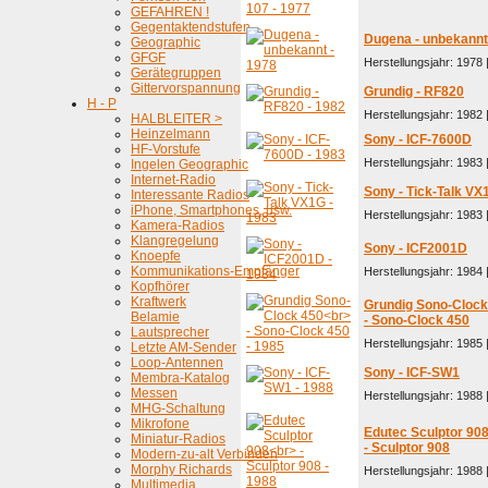
GEFAHREN !
Gegentaktendstufen
Dugena - unbekannt
Geographic
GFGF
Herstellungsjahr: 1978 
Gerätegruppen
Gittervorspannung
Grundig - RF820
H - P
Herstellungsjahr: 1982 
HALBLEITER >
Heinzelmann
Sony - ICF-7600D
HF-Vorstufe
Herstellungsjahr: 1983 
Ingelen Geographic
Internet-Radio
Sony - Tick-Talk VX
Interessante Radios
iPhone, Smartphones, usw.
Herstellungsjahr: 1983 
Kamera-Radios
Klangregelung
Sony - ICF2001D
Knoepfe
Kommunikations-Empfänger
Herstellungsjahr: 1984 
Kopfhörer
Kraftwerk
Grundig Sono-Clock
Belamie
- Sono-Clock 450
Lautsprecher
Herstellungsjahr: 1985 
Letzte AM-Sender
Loop-Antennen
Sony - ICF-SW1
Membra-Katalog
Messen
Herstellungsjahr: 1988 
MHG-Schaltung
Mikrofone
Edutec Sculptor 90
Miniatur-Radios
- Sculptor 908
Modern-zu-alt Verbinden
Morphy Richards
Herstellungsjahr: 1988 
Multimedia