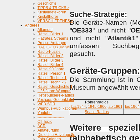
Geschichte
TIPPS & TRICKS >
Kristalldetekoren
S
uche-Strategie:
Kristallhörer
VERSCHIEDENES >
Die Geräte-Namen (Mod
Anderes
"
OE333
" und nicht "
OE
Altamont
Rätsel. Bilder 1
und nicht "
Atlantik1
"
Flatrates, Streams
Presse-Anfragen
umfassen. Suchbegri
RADIO-FORUM WGF
Radio-Puzzle
gesucht.
Rätsel. Bilder 2
Rätsel. Bilder 3
Rätsel. Bilder 4
Geräte-Gruppen:
Rätsel 90 Jahre
Rätsel. Person 1
Rätsel. Technik 1
Die Sammlung ist in G
Rätsel. Technik 2
Museum angewählt wer
Rätsel. Geschichte 1
.. 25 Jahre Wumpus
Rettet-unsere-Radios
Voxhaus-Gedenktafel
Röhrenradios
T
WEB-SDR
bis 1944
,
1945-1960
,
ab 1961
bis 1964
Wumpus-Publikationen
Spass-Radios
Youtube
---------------------
Off Topic
Weitere spezie
ACR
Amateurfunk
Die echte Havelquelle
(alphabetisch ge
Foto-Galerien