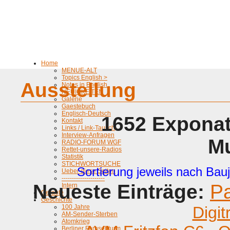
Home
MENUE-ALT
Topics English >
Ausstellung
Notes in English
NEUIGKEITEN
Galerie
Gaestebuch
Englisch-Deutsch
1652 Exponat
Kontakt
Links / Link-Tausch
Interview-Anfragen
M
RADIO-FORUM WGF
Rettet-unsere-Radios
Statistik
STICHWORTSUCHE
Sortierung jeweils nach Bauj
Ueber diese Seiten
---------------------
Neueste Einträge:
P
Intern
Geraete
Geschichte
100 Jahre
Digit
AM-Sender-Sterben
Atomkrieg
Berliner Fernsehturm