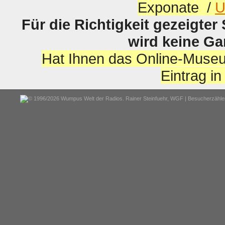
Exponate /
U
Für die Richtigkeit gezeigter
wird keine G
Hat Ihnen das Online-Museu
Eintrag i
© 1996/2026 Wumpus Welt der Radios. Rainer Steinfuehr,
WGF
| Besucherzähler