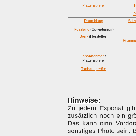
Plattenspieler
R
Raumklang
Schw
Russland
(Sowjetunion)
Sony
(Hersteller)
Grammop
Tonabnehmer
f.
Plattenspieler
Tonbandgeräte
H
inweise:
Zu jedem Exponat gibt
zusätzlich noch ein gr
Das kann eine Vordera
sonstiges Photo sein. B