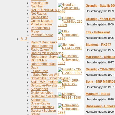
Musiktruhen
Grundig - Satellit 50
Nachhall
NAHAUFNAHMEN >
Herstellungsjahr: 1989 
Not-Radios
Online-Buch
Grundig - Yacht-Boy
Online-Museum
Philetta-Radios
Herstellungsjahr: 1989 
Phonotechnik
Player
Elta - Unbekannt
Portable Radios
Herstellungsjahr: 1995 
R - Z
Radio? Rundfunk?
Siemens - RK747
Radio-Kameras
Radio Zukunft ?
Herstellungsjahr: 1995 
Radios mit Textanzeige
Reparaturen Service
Marksman - Unbeka
RÖHREN >
Herstellungsjahr: 1997 
Röhrenprüfgeräte
Saba
Grundig - YB-P-200
.. Saba-Liste
.. Saba Freiburg WIII
Herstellungsjahr: 1997 
Schaltbilder, Schaltbildlesen
Sony - SRF-M48RD
SDR-DSP Empfänger
Selbstbau-Projekte
Herstellungsjahr: 1997 
Signalgeber
Skalenscheiben
Magnum - 98814
Skalenseil Seilantriebe
Herstellungsjahr: 1998 
Schnurlos ...
Spass-Radios
Unbekannt - Unbek
s-plan Bibliothek
Stecker / Buchsen
Herstellungsjahr: 1999 
Stereo