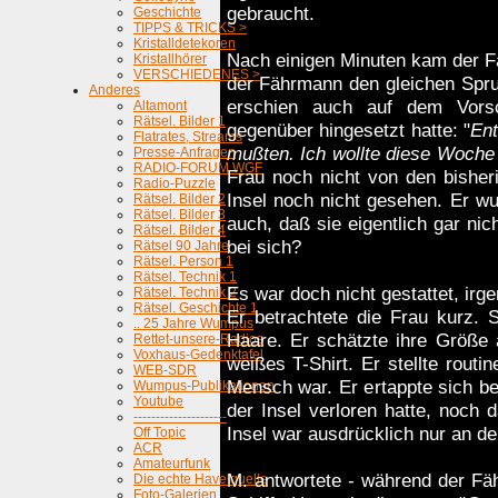
gebraucht.
Geschichte
TIPPS & TRICKS >
Kristalldetekoren
Nach einigen Minuten kam der Fä
Kristallhörer
VERSCHIEDENES >
der Fährmann den gleichen Spr
Anderes
erschien auch auf dem Vors
Altamont
Rätsel. Bilder 1
gegenüber hingesetzt hatte: "
Ent
Flatrates, Streams
mußten. Ich wollte diese Woche 
Presse-Anfragen
RADIO-FORUM WGF
Frau noch nicht von den bisheri
Radio-Puzzle
Insel noch nicht gesehen. Er wu
Rätsel. Bilder 2
Rätsel. Bilder 3
auch, daß sie eigentlich gar nic
Rätsel. Bilder 4
bei sich?
Rätsel 90 Jahre
Rätsel. Person 1
Rätsel. Technik 1
Es war doch nicht gestattet, irg
Rätsel. Technik 2
Rätsel. Geschichte 1
Er betrachtete die Frau kurz.
.. 25 Jahre Wumpus
Haare. Er schätzte ihre Größe 
Rettet-unsere-Radios
Voxhaus-Gedenktafel
weißes T-Shirt. Er stellte routi
WEB-SDR
Mensch war. Er ertappte sich b
Wumpus-Publikationen
Youtube
der Insel verloren hatte, noch 
---------------------
Insel war ausdrücklich nur an d
Off Topic
ACR
Amateurfunk
M. antwortete - während der Fäh
Die echte Havelquelle
Foto-Galerien