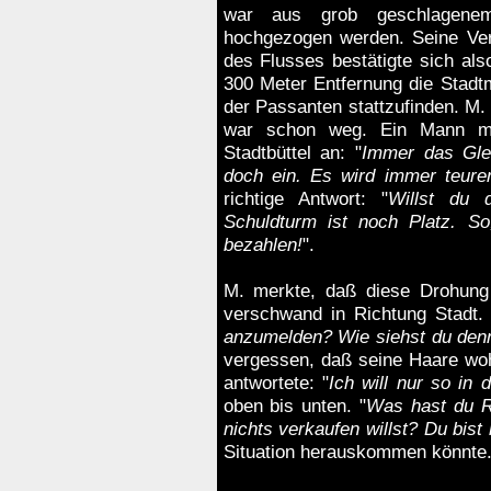
war aus grob geschlagene
hochgezogen werden. Seine Ver
des Flusses bestätigte sich als
300 Meter Entfernung die Stadtm
der Passanten stattzufinden. M. 
war schon weg. Ein Mann mit
Stadtbüttel an: "
Immer das Glei
doch ein. Es wird immer teurer
richtige Antwort: "
Willst du 
Schuldturm ist noch Platz. S
bezahlen!
".
M. merkte, daß diese Drohung 
verschwand in Richtung Stadt.
anzumelden? Wie siehst du den
vergessen, daß seine Haare woh
antwortete: "
Ich will nur so in d
oben bis unten. "
Was hast du R
nichts verkaufen willst? Du bist 
Situation herauskommen könnte