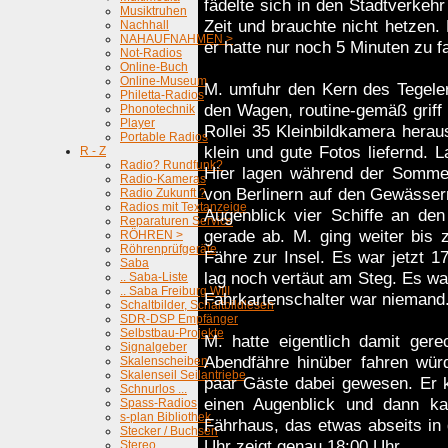
fädelte sich in den Stadtverkehr
Musiktruhen
Zeit und brauchte nicht hetzen.
Nachhall
NAHAUFNAHMEN >
er hatte nur noch 5 Minuten zu f
Not-Radios
Online-Buch
Online-Museum
M. umfuhr den Kern des Tegeler
Philetta-Radios
den Wagen, routine-gemäß griff 
Phonotechnik
Player
Rollei 35 Kleinbildkamera heraus
Portable Radios
klein und gute Fotos liefernd.
R - Z
Radio? Rundfunk?
Hier lagen während der Sommer
Radio-Kameras
von Berlinern auf den Gewässer
Radio Zukunft ?
Radios mit Textanzeige
Augenblick vier Schiffe an de
Reparaturen Service
gerade ab. M. ging weiter bis
RÖHREN >
Röhrenprüfgeräte
Fähre zur Insel. Es war jetzt 
Saba
lag noch vertäut am Steg. Es w
.. Saba-Liste
.. Saba Freiburg WIII
Fahrkartenschalter war niemand
Schaltbilder, Schaltbildlesen
SDR-DSP Empfänger
Selbstbau-Projekte
M. hatte eigentlich damit ger
Signalgeber
Abendfähre hinüber fahren wür
Skalenscheiben
Skalenseil Seilantriebe
paar Gäste dabei gewesen. Er k
Schnurlos ...
einen Augenblick und dann ka
Spass-Radios
s-plan Bibliothek
Fährhaus, das etwas abseits in
Stecker / Buchsen
Uhr zeigt genau 18:00 Uhr.
Stereo