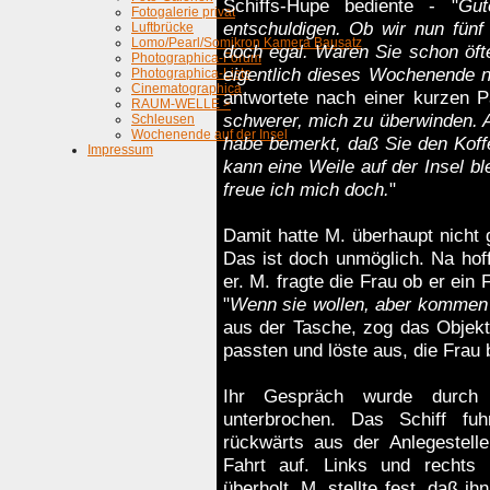
Schiffs-Hupe bediente - "
Gut
Fotogalerie privat
entschuldigen. Ob wir nun fünf
Luftbrücke
Lomo/Pearl/Somikron Kamera Bausatz
doch egal. Waren Sie schon öfte
Photographica-Forum
eigentlich dieses Wochenende n
Photographica-Liste
Cinematographica
antwortete nach einer kurzen P
RAUM-WELLE >
schwerer, mich zu überwinden. A
Schleusen
Wochenende auf der Insel
habe bemerkt, daß Sie den Koffer
Impressum
kann eine Weile auf der Insel bl
freue ich mich doch.
"
Damit hatte M. überhaupt nicht g
Das ist doch unmöglich. Na hoffe
er. M. fragte die Frau ob er ein
"
Wenn sie wollen, aber kommen 
aus der Tasche, zog das Objekt
passten und löste aus, die Frau b
Ihr Gespräch wurde durch 
unterbrochen. Das Schiff fu
rückwärts aus der Anlegestel
Fahrt auf. Links und rechts 
überholt. M. stellte fest, daß i