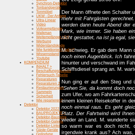
Synchron-Detektor
Tonbandgeräte
Der Mann öffnete den Schalter 
Tonmöbel
UKW - Der Anfang
mehr mit Fahrgästen gerechnet.
Ultra-Linear
werden dann heute Abend der ei
Video
Volksempfänger
Mark, wie immer. Sie haben ei
Walkman
nicht gestattet, na ist ja egal, si
Weltempfänger / DX
Werbung
Widerstandskode
M. schwieg. Er gab dem Mann d
Wie funktioniert Radio?
Wissensstand
noch einen Augenblick. Ich fahre
Youtube
hinunter und verschwand im Fah
KOMPENDIUM
INHALT >
Schiffsdiesel sprang an. M. wart
Beschaffungsquellen
Fehlersuch-Tabelle
Reparaturen
Nun ging er auf den Steg und ü
Reparaturen 2
"
Sehen Sie, da kommt doch noc
Restaurierungen
Sammeln
zum Ufer, wo am Fahrkartenschalt
Sicherheit
einem kleinen Reisekoffer in de
Wie reparieren?
Detektor
noch einmal raus. Es geht glei
Detektor 2022
Platz. Der Fahrtwind wird Ihnen
BAUPROJEKTE >
Detektor-Bausätze
wieder an Land. M. wunderte sic
Detektor-Galerie
so warm war es doch nicht, o
Detektor-Links
Gäste-Geräte
irgendwie krank aus? Ach was,
Gollodyne