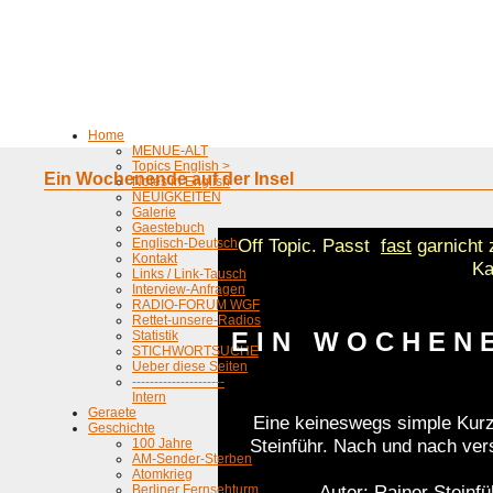
Home
MENUE-ALT
Topics English >
Ein Wochenende auf der Insel
Notes in English
NEUIGKEITEN
Galerie
Gaestebuch
Off Topic. Passt
fast
garnicht 
Englisch-Deutsch
Kontakt
Ka
Links / Link-Tausch
Interview-Anfragen
RADIO-FORUM WGF
Rettet-unsere-Radios
E I N W O C H E N
Statistik
STICHWORTSUCHE
Ueber diese Seiten
---------------------
Intern
Geraete
Eine keineswegs simple Kurz
Geschichte
Steinführ. Nach und nach ver
100 Jahre
AM-Sender-Sterben
Atomkrieg
Autor: Rainer Steinfü
Berliner Fernsehturm