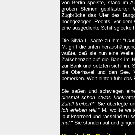
von Berlin speiste, stand im A
groben Steinen gepflasterter 
Zugbrücke das Ufer des Burgg
hochgezogen. Rechts, vor dem G
eine ausgediente Schiffsglocke hi
Die
Silvia L.
sagte zu ihm: "
Läut
M. griff die unten heraushängen
wußte, daß sie nun eine Weile 
Zwischenzeit auf die Bank im H
zur Bank und setzten sich hin. S
die Oberhavel und den See. 
bemerken. Weit hinten fuhr das 
Sie saßen und schwiegen eine
diesmal schon etwas konkrete
Zufall treiben?
" Sie überlegte u
ich erleben will.
" M. wollte wei
laut knarrend und rasselnd zu se
mal.
" Sie standen auf und gingen