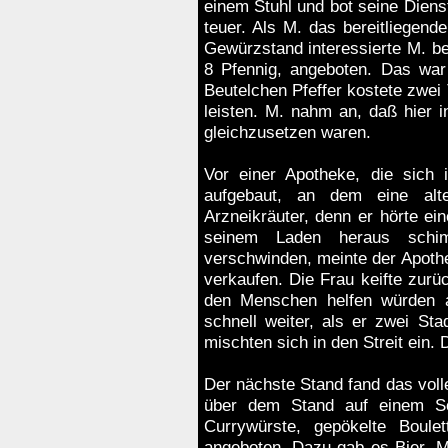
einem Stuhl und bot seine Dienst
teuer. Als M. das bereitliegend
Gewürzstand interessierte M. be
8 Pfennig, angeboten. Das war 
Beutelchen Pfeffer kostete zwei
leisten. M. nahm an, daß hier i
gleichzusetzen waren.
Vor einer Apotheke, die sich
aufgebaut, an dem eine alt
Arzneikräuter, denn er hörte ei
seinem Laden heraus schimp
verschwinden, meinte der Apothe
verkaufen. Die Frau keifte zurüc
den Menschen helfen würden a
schnell weiter, als er zwei Sta
mischten sich in den Streit ein.
Der nächste Stand fand das voll
über dem Stand auf einem Sch
Currywürste, gepökelte Boule
angeboten. Dazu gab es Bier, M