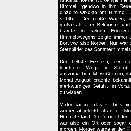
windstill. Keine Wolke war me
Himmel irgendwo in ihm Reserv
einzelne Objekte am Himmel. D
sichtbar. Der große Wagen, 
grüßte als alter Bekannter und
kramte in seinen Erinneru
Himmelswagens zeigte immer zu
Dort war also Norden. Nun war d
Sternbilder des Sommerhimmels 
Der hellste Fixstern, der 
leuchtete, Wega im Sternbi
auszumachen. M. wußte nun, da
Monat August brachte bekannt
merkwürdiges Gefühl, im Voraus
zu wissen.
Verlor dadurch das Erlebnis ni
wurden abgelenkt, als er die Mo
Himmel stand. Am fernen Ufer, 
war also ein Ort oder sogar e
morgen. Morgen würde er den Fl