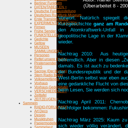
Berliner Funkturm
(Überarbeitet 8 - 200
DATEN/TABELLEN >
Deutsche Funkausstellung
Deutsches Rundfunk-Museum
Vorwort. Natürlich spiegelt
Erste Transistorradios
Kurzgeschichte
ganz am Rand
EXPERIMENTIER-KÄSTEN >
Firmen
den Atomkraftwerk-Unfall in
Frühe Sender
geopolitische Lage in der Klam
FUNKSTELLEN >
Gedichte
wieder.
Geltow
MUSEEN
SAMMLUNGEN >
Nachtrag 2010: Aus heutige
Personen
befremdlich. Aber in diesen „
Rettet unsere Radios
Piratensender
damals. Es ist auch zu bedenke
RIAS
der Bundesrepublik und der d
Sacrow (Der Beginn)
Stern Radio Berlin
West-Berlin selbst war eben auc
Volksempfänger
eine gedankliche Flucht von dies
Voxhaus
Voxhaus-Gedenktafel
beim Lesen, Sie werden sich no
VERSCHIEDENES >
Zeittafel
ZEITZEUGEN >
Nachtrag April 2011: Chernob
Sammeln
Nachfolger bekommen: Fukushim
RADIO-FORUM WGF
Art Deco
Design
Nachtrag März 2025: Kaum zu g
Musiktruhen
Papiermodelle
sich wieder völlig verändert,
Sammelwut