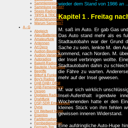
wieder dem Stand von 1986 an ..
Sammlerpreise
Sammlung geerbt?
Spass-Radios
Kapitel 1 .
Freitag nac
TIPPS & TRICKS >
Versicherungswert
Warum Sammeln?
A - G
M. saß im Auto. Er gab Gas und
Abgleich
Das Auto stand mehr als es fuh
Akku/Batterien
Amateurfunk
Stadtautobahn war der Grund d
Antennen
Sache zu sein, lenkte M. den Aud
Art Deco
Audion-Bauplan
kommend, nach Norden. M. über
Audion-Varianten
der Insel verbringen wollte. Ein
Autoradios
Bakelit-Radios
Stadtautobahn dahin zu schleich
Bauteile / Aussehen
die Fähre zu warten. Anderers
Begriffe
Bittorf & Funke
mehr auf der Insel gewesen.
Boy's Radios
DAB DAB+ DRM
DAB-Fernempfang
M. war sich wirklich unschlüssi
Design
Insel-Aufenthalt irgendwie in
Digitales Radio
Drahtfunk
Wochenenden hatte er den Ein
DSP-SDR Empfaenger
kleines Stück von ihm fehlen w
Dyne
DX Weltweit hören
gewissen inneren Widerstand.
Eisenlos
Farbfernsehen
Fernbedienungen
Eine aufdringliche Auto-Hupe hin
Fernseh-Ton