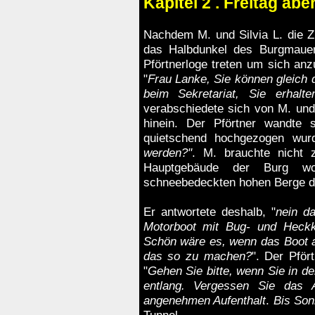
Kapitel 2 . Freitag abe
Nachdem M. und
Silvia L.
die Zu
das Halbdunkel des Burgmauerd
Pförtnerloge treten um sich an
"
Frau Lanke, Sie können gleich d
beim Sekretariat, Sie erhalt
verabschiedete sich von M. und 
hinein. Der Pförtner wandte
quietschend hochgezogen wur
werden?"
. M. brauchte nicht 
Hauptgebäude der Burg wo
schneebedeckten hohen Berge do
Er antwortete deshalb, "
nein d
Motorboot mit Bug- und Heckk
Schön wäre es, wenn das Boot 
das so zu machen?
". Der Pför
"
Gehen Sie bitte, wenn Sie in d
entlang. Vergessen Sie das A
angenehmen Aufenthalt
.
Bis Son