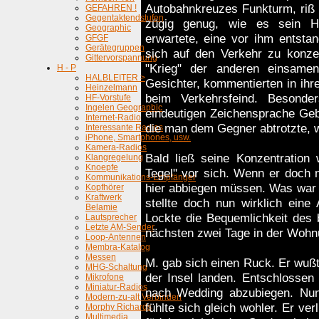
Autobahnkreuzes Funkturm, riß 
GEFAHREN !
Gegentaktendstufen
zügig genug, wie es sein H
Geographic
erwartete, eine vor ihm entstan
GFGF
Gerätegruppen
sich auf den Verkehr zu konze
Gittervorspannung
"Krieg" der anderen einsame
H - P
HALBLEITER >
Gesichter, kommentierten in ih
Heinzelmann
beim Verkehrsfeind. Besonde
HF-Vorstufe
Ingelen Geographic
eindeutigen Zeichensprache Geb
Internet-Radio
die man dem Gegner abtrotzte, w
Interessante Radios
iPhone, Smartphones, usw.
Kamera-Radios
Bald ließ seine Konzentration
Klangregelung
Knoepfe
Tegel" vor sich. Wenn er doch no
Kommunikations-Empfänger
hier abbiegen müssen. Was war 
Kopfhörer
Kraftwerk
stellte doch nun wirklich eine
Belamie
Lockte die Bequemlichkeit des 
Lautsprecher
Letzte AM-Sender
nächsten zwei Tage in der Woh
Loop-Antennen
Membra-Katalog
Messen
M. gab sich einen Ruck. Er wußt
MHG-Schaltung
der Insel landen. Entschlossen 
Mikrofone
Miniatur-Radios
nach Wedding abzubiegen. Nun
Modern-zu-alt Verbinden
fühlte sich gleich wohler. Er v
Morphy Richards
Multimedia