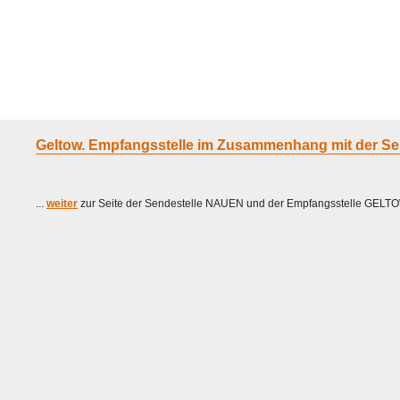
Home
Geraete
Geschichte
Sammeln
A - G
H - P
R -
Geltow. Empfangsstelle im Zusammenhang mit der Se
...
weiter
zur Seite der Sendestelle NAUEN und der Empfangsstelle GELTO