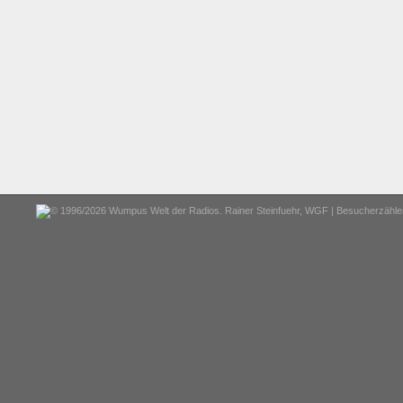
© 1996/2026 Wumpus Welt der Radios. Rainer Steinfuehr,
WGF
| Besucherzähler