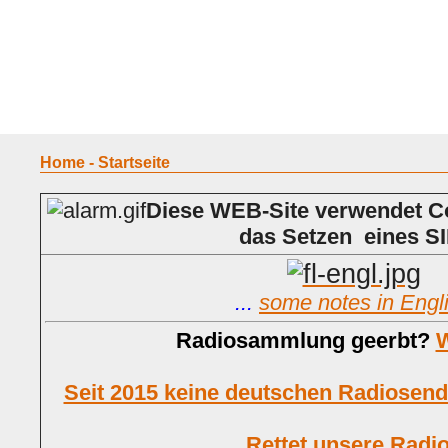
Home
Geraete
Geschichte
Sammeln
A - G
H - P
R -
Home - Startseite
Diese WEB-Site verwendet C
das Setzen eines 
...
some notes in Engl
Radiosammlung geerbt
?
W
Seit 2015 keine deutschen Radiosen
Rettet unsere Radi