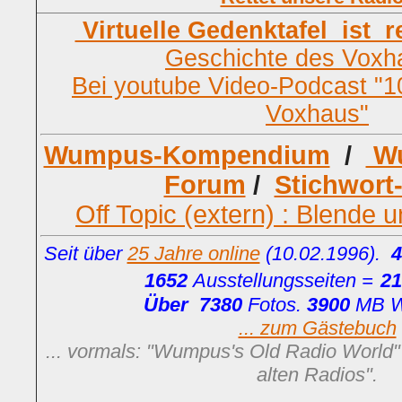
Virtuelle Gedenktafel ist r
Geschichte des Voxh
Bei youtube Video-Podcast "1
Voxhaus"
Wumpus-Kompendium
/
Wu
Forum
/
Stichwort
Off Topic (extern) : Blende 
Seit über
25 Jahre online
(10.02.1996).
4
1652
Ausstellungsseiten =
2
Über
7380
Fotos.
3900
MB W
... zum Gästebuch
... vormals: "Wumpus's Old Radio World
alten Radios"
.