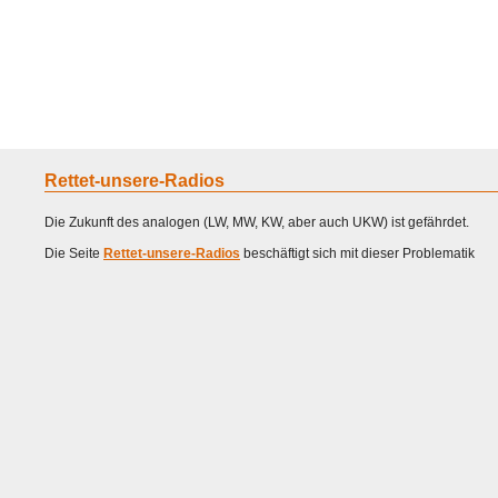
Home
Geraete
Geschichte
Sammeln
A - G
H - P
R -
Rettet-unsere-Radios
Die Zukunft des analogen (LW, MW, KW, aber auch UKW) ist gefährdet.
Die Seite
Rettet-unsere-Radios
beschäftigt sich mit dieser Problematik