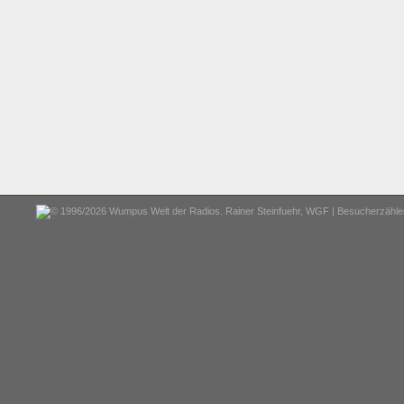
© 1996/2026 Wumpus Welt der Radios. Rainer Steinfuehr,
WGF
| Besucherzähler