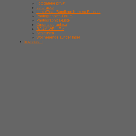
Fotogalerie privat
Luftbrücke
Lomo/Pearl/Somikron Kamera Bausatz
Photographica-Forum
Photographica-Liste
Cinematographica
RAUM-WELLE >
Schleusen
Wochenende auf der Insel
Impressum