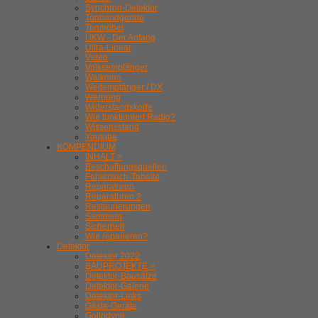
Synchron-Detektor
Tonbandgeräte
Tonmöbel
UKW - Der Anfang
Ultra-Linear
Video
Volksempfänger
Walkman
Weltempfänger / DX
Werbung
Widerstandskode
Wie funktioniert Radio?
Wissensstand
Youtube
KOMPENDIUM
INHALT >
Beschaffungsquellen
Fehlersuch-Tabelle
Reparaturen
Reparaturen 2
Restaurierungen
Sammeln
Sicherheit
Wie reparieren?
Detektor
Detektor 2022
BAUPROJEKTE >
Detektor-Bausätze
Detektor-Galerie
Detektor-Links
Gäste-Geräte
Gollodyne