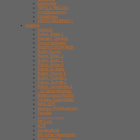
Geschichte
TIPPS & TRICKS >
Kristalldetekoren
Kristallhörer
VERSCHIEDENES >
Anderes
Altamont
Rätsel. Bilder 1
Flatrates, Streams
Presse-Anfragen
RADIO-FORUM WGF
Radio-Puzzle
Rätsel. Bilder 2
Rätsel. Bilder 3
Rätsel. Bilder 4
Rätsel 90 Jahre
Rätsel. Person 1
Rätsel. Technik 1
Rätsel. Technik 2
Rätsel. Geschichte 1
.. 25 Jahre Wumpus
Rettet-unsere-Radios
Voxhaus-Gedenktafel
WEB-SDR
Wumpus-Publikationen
Youtube
---------------------
Off Topic
ACR
Amateurfunk
Die echte Havelquelle
Foto-Galerien