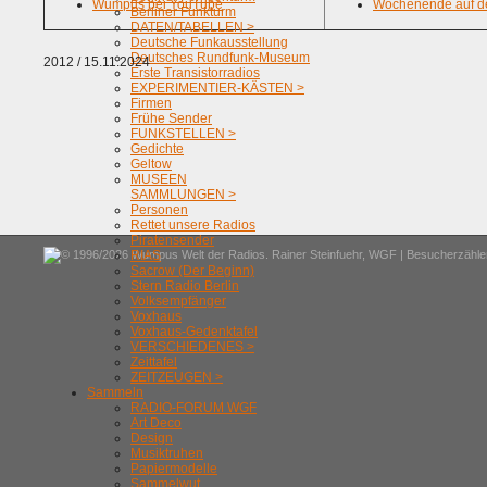
Wumpus bei YouTube
Wochenende auf de
Berliner Funkturm
DATEN/TABELLEN >
Deutsche Funkausstellung
Deutsches Rundfunk-Museum
2012 / 15.11.2024
Erste Transistorradios
EXPERIMENTIER-KÄSTEN >
Firmen
Frühe Sender
FUNKSTELLEN >
Gedichte
Geltow
MUSEEN
SAMMLUNGEN >
Personen
Rettet unsere Radios
Piratensender
© 1996/2026 Wumpus Welt der Radios. Rainer Steinfuehr,
WGF
| Besucherzähler
RIAS
Sacrow (Der Beginn)
Stern Radio Berlin
Volksempfänger
Voxhaus
Voxhaus-Gedenktafel
VERSCHIEDENES >
Zeittafel
ZEITZEUGEN >
Sammeln
RADIO-FORUM WGF
Art Deco
Design
Musiktruhen
Papiermodelle
Sammelwut