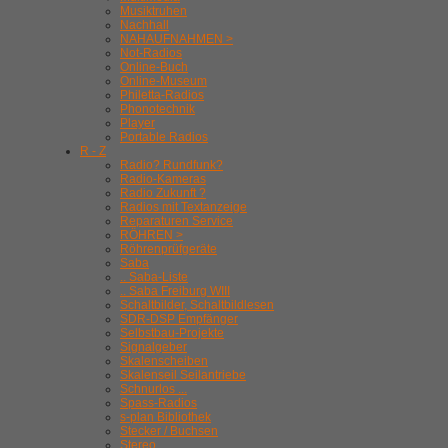
Musiktruhen
Nachhall
NAHAUFNAHMEN >
Not-Radios
Online-Buch
Online-Museum
Philetta-Radios
Phonotechnik
Player
Portable Radios
R - Z
Radio? Rundfunk?
Radio-Kameras
Radio Zukunft ?
Radios mit Textanzeige
Reparaturen Service
RÖHREN >
Röhrenprüfgeräte
Saba
.. Saba-Liste
.. Saba Freiburg WIII
Schaltbilder, Schaltbildlesen
SDR-DSP Empfänger
Selbstbau-Projekte
Signalgeber
Skalenscheiben
Skalenseil Seilantriebe
Schnurlos ...
Spass-Radios
s-plan Bibliothek
Stecker / Buchsen
Stereo