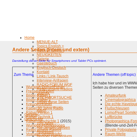
Home
MENUE-ALT
Topics English >
Andere Seiten (Intern und extern)
Notes in English
NEUIGKEITEN
Galerie
Darstellung dieser Seite für Smartphones und Tablet PCs optimiert.
Gaestebuch
Englisch-Deutsch
Kontakt
Zum Thema
Andere Themen (off topic)
Links / Link-Tausch
Interview-Anfragen
Ich habe hier und im WW
RADIO-FORUM WGF
Wumpus-GollumForum
Seiten zu diversen Themen,
Rettet-unsere-Radios
Presse-Anfragen
Statistik
Bilder-Rätsel 1
Amateurfunk
STICHWORTSUCHE
Bilder-Rätsel 2
Cinematographica
Ueber diese Seiten
Kreuzworträtsel
Die echte Havelque
---------------------
Rätsel 90 Jahre Radio
Flußschleusen
Intern
Rätsel Person 1
Lomo/Pearl Somik
Geraete
Rätsel Technik 1
Luftbrücke
Geschichte
Rätsel Geschichte 1
(2015)
Photographica-Fo
100 Jahre
Wumpus-Publikationen
(Blende-und-Zeit-F
AM-Sender-Sterben
Rettet unsere Radios
Private Fotogalerie
Atomkrieg
Voxhaus-Gedenktafel
Raum-Welle
Berliner Fernsehturm