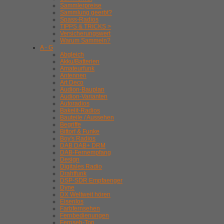
Sammlerpreise
Sammlung geerbt?
Spass-Radios
TIPPS & TRICKS >
Versicherungswert
Warum Sammeln?
A - G
Abgleich
Akku/Batterien
Amateurfunk
Antennen
Art Deco
Audion-Bauplan
Audion-Varianten
Autoradios
Bakelit-Radios
Bauteile / Aussehen
Begriffe
Bittorf & Funke
Boy's Radios
DAB DAB+ DRM
DAB-Fernempfang
Design
Digitales Radio
Drahtfunk
DSP-SDR Empfaenger
Dyne
DX Weltweit hören
Eisenlos
Farbfernsehen
Fernbedienungen
Fernseh-Ton