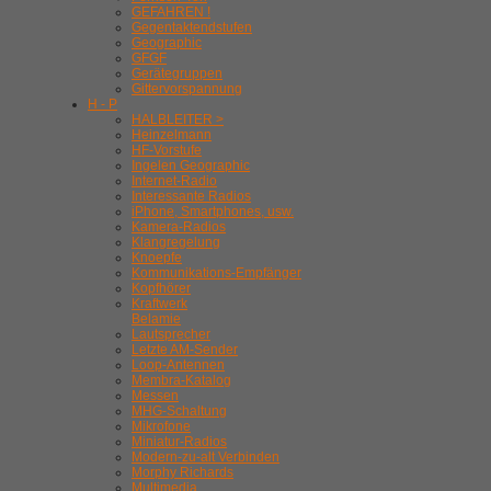
GEFAHREN !
Gegentaktendstufen
Geographic
GFGF
Gerätegruppen
Gittervorspannung
H - P
HALBLEITER >
Heinzelmann
HF-Vorstufe
Ingelen Geographic
Internet-Radio
Interessante Radios
iPhone, Smartphones, usw.
Kamera-Radios
Klangregelung
Knoepfe
Kommunikations-Empfänger
Kopfhörer
Kraftwerk
Belamie
Lautsprecher
Letzte AM-Sender
Loop-Antennen
Membra-Katalog
Messen
MHG-Schaltung
Mikrofone
Miniatur-Radios
Modern-zu-alt Verbinden
Morphy Richards
Multimedia