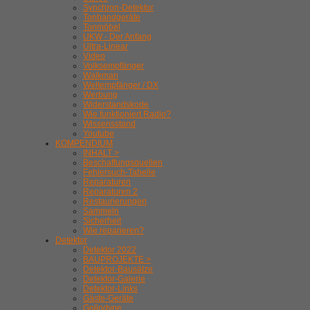
Synchron-Detektor
Tonbandgeräte
Tonmöbel
UKW - Der Anfang
Ultra-Linear
Video
Volksempfänger
Walkman
Weltempfänger / DX
Werbung
Widerstandskode
Wie funktioniert Radio?
Wissensstand
Youtube
KOMPENDIUM
INHALT >
Beschaffungsquellen
Fehlersuch-Tabelle
Reparaturen
Reparaturen 2
Restaurierungen
Sammeln
Sicherheit
Wie reparieren?
Detektor
Detektor 2022
BAUPROJEKTE >
Detektor-Bausätze
Detektor-Galerie
Detektor-Links
Gäste-Geräte
Gollodyne