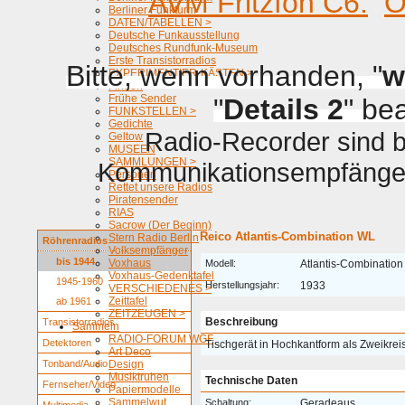
AVM Fritzfon C6.
O
Berliner Funkturm
DATEN/TABELLEN >
Deutsche Funkausstellung
Deutsches Rundfunk-Museum
Erste Transistorradios
Bitte, wenn vorhanden, "
w
EXPERIMENTIER-KÄSTEN >
Firmen
Frühe Sender
"
Details 2
" be
FUNKSTELLEN >
Gedichte
Radio-Recorder sind be
Geltow
MUSEEN
SAMMLUNGEN >
Kommunikationsempfänger 
Personen
Rettet unsere Radios
Piratensender
RIAS
Sacrow (Der Beginn)
Reico Atlantis-Combination WL
Stern Radio Berlin
Röhrenradios
Volksempfänger
bis 1944
Voxhaus
Modell:
Atlantis-Combinatio
Voxhaus-Gedenktafel
1945-1960
Herstellungsjahr:
1933
VERSCHIEDENES >
Zeittafel
ab 1961
ZEITZEUGEN >
Beschreibung
Transistorradios
Sammeln
RADIO-FORUM WGF
Detektoren
Tischgerät in Hochkantform als Zweikrei
Art Deco
Tonband/Audio
Design
Musiktruhen
Technische Daten
Fernseher/Video
Papiermodelle
Sammelwut
Schaltung:
Geradeaus