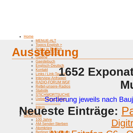
Home
MENUE-ALT
Topics English >
Ausstellung
Notes in English
NEUIGKEITEN
Galerie
Gaestebuch
Englisch-Deutsch
1652 Exponat
Kontakt
Links / Link-Tausch
Interview-Anfragen
M
RADIO-FORUM WGF
Rettet-unsere-Radios
Statistik
STICHWORTSUCHE
Sortierung jeweils nach Bauj
Ueber diese Seiten
---------------------
Neueste Einträge:
P
Intern
Geraete
Geschichte
100 Jahre
Digit
AM-Sender-Sterben
Atomkrieg
Berliner Fernsehturm