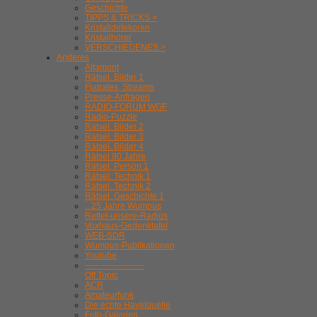
Geschichte
TIPPS & TRICKS >
Kristalldetekoren
Kristallhörer
VERSCHIEDENES >
Anderes
Altamont
Rätsel. Bilder 1
Flatrates, Streams
Presse-Anfragen
RADIO-FORUM WGF
Radio-Puzzle
Rätsel. Bilder 2
Rätsel. Bilder 3
Rätsel. Bilder 4
Rätsel 90 Jahre
Rätsel. Person 1
Rätsel. Technik 1
Rätsel. Technik 2
Rätsel. Geschichte 1
.. 25 Jahre Wumpus
Rettet-unsere-Radios
Voxhaus-Gedenktafel
WEB-SDR
Wumpus-Publikationen
Youtube
---------------------
Off Topic
ACR
Amateurfunk
Die echte Havelquelle
Foto-Galerien