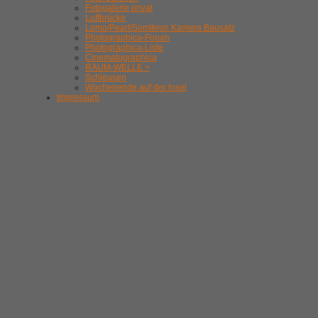
Fotogalerie privat
Luftbrücke
Lomo/Pearl/Somikron Kamera Bausatz
Photographica-Forum
Photographica-Liste
Cinematographica
RAUM-WELLE >
Schleusen
Wochenende auf der Insel
Impressum