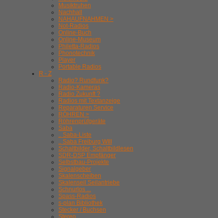
Musiktruhen
Nachhall
NAHAUFNAHMEN >
Not-Radios
Online-Buch
Online-Museum
Philetta-Radios
Phonotechnik
Player
Portable Radios
R - Z
Radio? Rundfunk?
Radio-Kameras
Radio Zukunft ?
Radios mit Textanzeige
Reparaturen Service
RÖHREN >
Röhrenprüfgeräte
Saba
.. Saba-Liste
.. Saba Freiburg WIII
Schaltbilder, Schaltbildlesen
SDR-DSP Empfänger
Selbstbau-Projekte
Signalgeber
Skalenscheiben
Skalenseil Seilantriebe
Schnurlos ...
Spass-Radios
s-plan Bibliothek
Stecker / Buchsen
Stereo