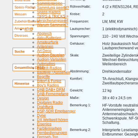
Multimedia
Sammlerpreise
Röhren/Halbl.:
4 (2 x RENS1264, R
Spass-Radios
Sammlung geerbt?
Spass-Radios
Kreise:
2
Messen
TIPPS & TRICKS >
Versicherungswert
Zubehör/Bauteile
Frequenzen:
LW, MW, KW
Warum Sammeln?
Amateurfunk
Lautsprecher:
1 (elektrodynamisch)
A - G
Abgleich
Diverses
Spannungen:
110 - 240 Volt Wechs
Akku/Batterien
Amateurfunk
Gehäuse:
Holz (kaukasisch Nu
Antennen
Lautsprecherwand ver
Art Deco
Suche
Audion-Bauplan
Skala:
Zweiteilige Zylinders
Audion-Varianten
Wechsel-Beleuchtung
Autoradios
Wellenbereich
Gesamtliste (1652)
Bakelit-Radios
Abstimmung:
Drehkondensator
Bauteile / Aussehen
Begriffe
Komfort:
TA-Anschluß, Klangsc
Bittorf & Funke
Zweitlautspecherans
Hinweise
Boy's Radios
DAB DAB+ DRM
Gewicht:
12 kg
DAB-Fernempfang
Maße:
38 x 40 x 24,5 cm
Design
Digitales Radio
Bemerkung 1:
HF-Vorstufe neutralis
Drahtfunk
Antenneneingänge.
DSP-SDR Empfaenger
Antennenabschwäche
Dyne
Schwenkspule. NF-Stu
DX Weltweit hören
Schaltung.
Eisenlos
Farbfernsehen
Bemerkung 2:
Intergrierte Leselamp
Fernbedienungen
Entbrummer. Gezeigter
Fernseh-Ton