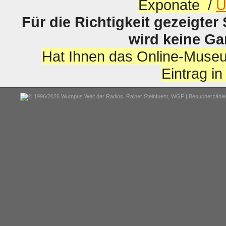
Exponate /
U
Für die Richtigkeit gezeigter
wird keine G
Hat Ihnen das Online-Museu
Eintrag i
© 1996/2026 Wumpus Welt der Radios. Rainer Steinfuehr,
WGF
| Besucherzähler