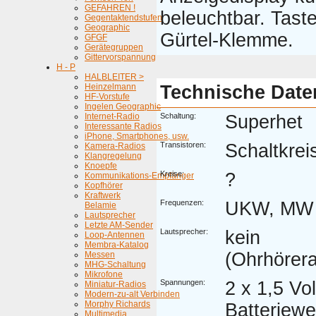
GEFAHREN !
beleuchtbar. Taste
Gegentaktendstufen
Geographic
Gürtel-Klemme.
GFGF
Gerätegruppen
Gittervorspannung
H - P
HALBLEITER >
Heinzelmann
Technische Date
HF-Vorstufe
Ingelen Geographic
Internet-Radio
Schaltung:
Superhet
Interessante Radios
iPhone, Smartphones, usw.
Transistoren:
Schaltkrei
Kamera-Radios
Klangregelung
Knoepfe
Kreise:
?
Kommunikations-Empfänger
Kopfhörer
Kraftwerk
Frequenzen:
UKW, MW
Belamie
Lautsprecher
Letzte AM-Sender
Lautsprecher:
kein
Loop-Antennen
Membra-Katalog
(Ohrhörer
Messen
MHG-Schaltung
Mikrofone
Spannungen:
2 x 1,5 Vol
Miniatur-Radios
Modern-zu-alt Verbinden
Morphy Richards
Batteriew
Multimedia