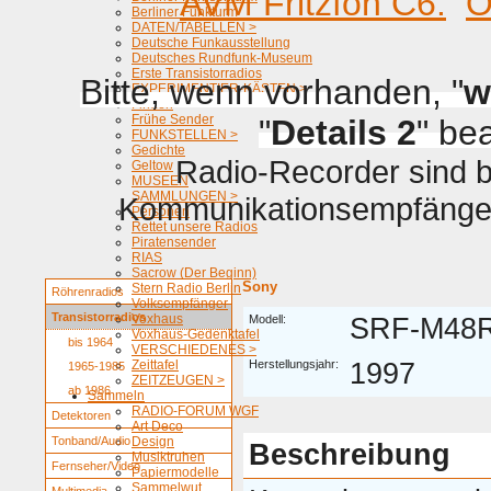
AVM Fritzfon C6.
O
Berliner Funkturm
DATEN/TABELLEN >
Deutsche Funkausstellung
Deutsches Rundfunk-Museum
Erste Transistorradios
Bitte, wenn vorhanden, "
w
EXPERIMENTIER-KÄSTEN >
Firmen
Frühe Sender
"
Details 2
" be
FUNKSTELLEN >
Gedichte
Radio-Recorder sind be
Geltow
MUSEEN
SAMMLUNGEN >
Kommunikationsempfänger 
Personen
Rettet unsere Radios
Piratensender
RIAS
Sacrow (Der Beginn)
Sony
Stern Radio Berlin
Röhrenradios
Volksempfänger
Transistorradios
Voxhaus
Modell:
SRF-M48
Voxhaus-Gedenktafel
bis 1964
VERSCHIEDENES >
Zeittafel
Herstellungsjahr:
1997
1965-1985
ZEITZEUGEN >
ab 1986
Sammeln
RADIO-FORUM WGF
Detektoren
Art Deco
Tonband/Audio
Design
Beschreibung
Musiktruhen
Fernseher/Video
Papiermodelle
Sammelwut