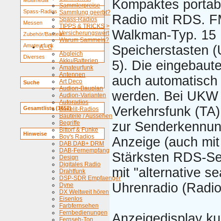
Multimedia
Kompaktes porta
Sammlerpreise
Spass-Radios
Sammlung geerbt?
Radio mit RDS. 
Spass-Radios
Messen
TIPPS & TRICKS >
Walkman-Typ. 15
Versicherungswert
Zubehör/Bauteile
Warum Sammeln?
Amateurfunk
Speicherstasten
A - G
Abgleich
Diverses
Akku/Batterien
5). Die eingebaut
Amateurfunk
Antennen
auch automatisch 
Art Deco
Suche
Audion-Bauplan
werden. Bei UKW
Audion-Varianten
Autoradios
Verkehrsfunk (TA
Gesamtliste (1652)
Bakelit-Radios
Bauteile / Aussehen
Begriffe
zur Senderkennun
Bittorf & Funke
Hinweise
Boy's Radios
Anzeige (auch mit
DAB DAB+ DRM
DAB-Fernempfang
Stärksten RDS-Se
Design
Digitales Radio
mit "alternative s
Drahtfunk
DSP-SDR Empfaenger
Uhrenradio (Radio
Dyne
DX Weltweit hören
Eisenlos
Farbfernsehen
Fernbedienungen
Anzeigedisplay ku
Fernseh-Ton