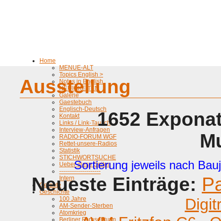
Home
MENUE-ALT
Topics English >
Ausstellung
Notes in English
NEUIGKEITEN
Galerie
Gaestebuch
Englisch-Deutsch
1652 Exponat
Kontakt
Links / Link-Tausch
Interview-Anfragen
M
RADIO-FORUM WGF
Rettet-unsere-Radios
Statistik
STICHWORTSUCHE
Sortierung jeweils nach Bauj
Ueber diese Seiten
---------------------
Neueste Einträge:
P
Intern
Geraete
Geschichte
100 Jahre
Digit
AM-Sender-Sterben
Atomkrieg
Berliner Fernsehturm