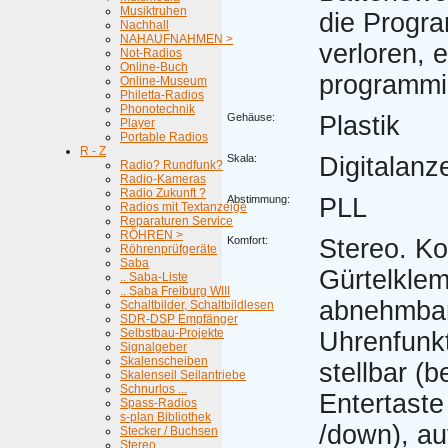
Musiktruhen
die Progr
Nachhall
NAHAUFNAHMEN >
verloren, 
Not-Radios
Online-Buch
programmi
Online-Museum
Philetta-Radios
Phonotechnik
Gehäuse:
Plastik
Player
Portable Radios
R - Z
Skala:
Digitalanz
Radio? Rundfunk?
Radio-Kameras
Radio Zukunft ?
Abstimmung:
PLL
Radios mit Textanzeige
Reparaturen Service
RÖHREN >
Komfort:
Stereo. Ko
Röhrenprüfgeräte
Saba
Gürtelkle
.. Saba-Liste
.. Saba Freiburg WIII
abnehmbar
Schaltbilder, Schaltbildlesen
SDR-DSP Empfänger
Selbstbau-Projekte
Uhrenfunkt
Signalgeber
Skalenscheiben
stellbar (b
Skalenseil Seilantriebe
Schnurlos ...
Entertast
Spass-Radios
s-plan Bibliothek
/down), au
Stecker / Buchsen
Stereo