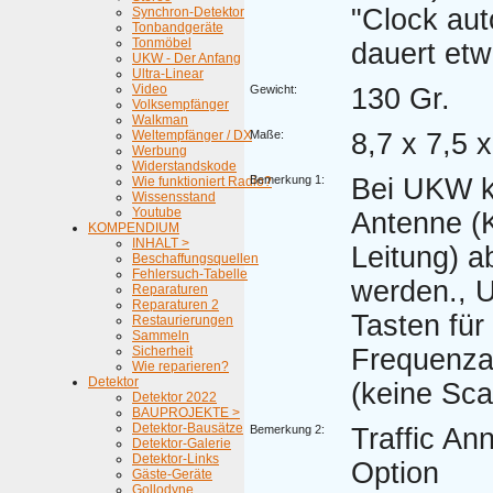
"Clock aut
Synchron-Detektor
Tonbandgeräte
Tonmöbel
dauert etw
UKW - Der Anfang
Ultra-Linear
Video
Gewicht:
130 Gr.
Volksempfänger
Walkman
Weltempfänger / DX
Maße:
8,7 x 7,5 
Werbung
Widerstandskode
Bemerkung 1:
Bei UKW k
Wie funktioniert Radio?
Wissensstand
Youtube
Antenne (
KOMPENDIUM
INHALT >
Leitung) 
Beschaffungsquellen
Fehlersuch-Tabelle
werden., 
Reparaturen
Reparaturen 2
Tasten für
Restaurierungen
Sammeln
Sicherheit
Frequenz
Wie reparieren?
Detektor
(keine Sca
Detektor 2022
BAUPROJEKTE >
Detektor-Bausätze
Bemerkung 2:
Traffic A
Detektor-Galerie
Detektor-Links
Option
Gäste-Geräte
Gollodyne