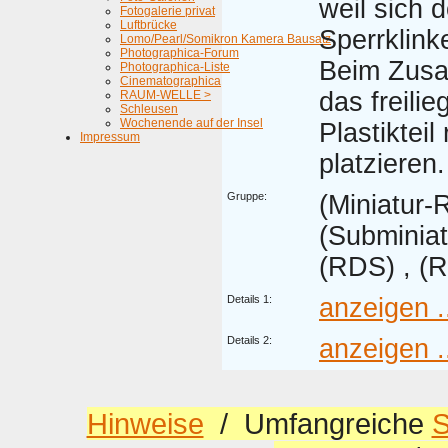
weil sich d
Fotogalerie privat
Luftbrücke
Sperrklink
Lomo/Pearl/Somikron Kamera Bausatz
Photographica-Forum
Beim Zus
Photographica-Liste
Cinematographica
das freili
RAUM-WELLE >
Schleusen
Wochenende auf der Insel
Plastikteil 
Impressum
platzieren.
Gruppe:
(Miniatur-R
(Subminiat
(RDS) , (R
Details 1:
anzeigen .
Details 2:
anzeigen .
Hinweise
/ Umfangreiche
S