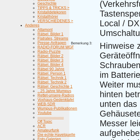
(Verkehrs
Geschichte
TIPPS & TRICKS >
Tastensper
Kristalldetekoren
Kristallhörer
VERSCHIEDENES >
Local / DX
Anderes
Altamont
Umschaltu
Rätsel. Bilder 1
Flatrates, Streams
Presse-Anfragen
Bemerkung 3:
Hinweise 
RADIO-FORUM WGF
Radio-Puzzle
Geräteöff
Rätsel. Bilder 2
Rätsel. Bilder 3
Schrauben
Rätsel. Bilder 4
Rätsel 90 Jahre
im Batteri
Rätsel. Person 1
Rätsel. Technik 1
Rätsel. Technik 2
Weiter mu
Rätsel. Geschichte 1
.. 25 Jahre Wumpus
hinten betr
Rettet-unsere-Radios
Voxhaus-Gedenktafel
unten das 
WEB-SDR
Wumpus-Publikationen
Gehäusetei
Youtube
---------------------
Messer lei
Off Topic
ACR
Amateurfunk
aufgehebe
Die echte Havelquelle
Foto-Galerien