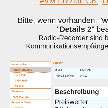
AVM Fritzfon C6.
O
Bitte, wenn vorhanden, "
w
"
Details 2
" be
Radio-Recorder sind be
Kommunikationsempfänger 
Lifetec
Röhrenradios
Transistorradios
Modell:
LT40738
bis 1964
Herstellungsjahr:
2004
1965-1985
ab 1986
Beschreibung
Detektoren
Tonband/Audio
Preiswerter
Fernseher/Video