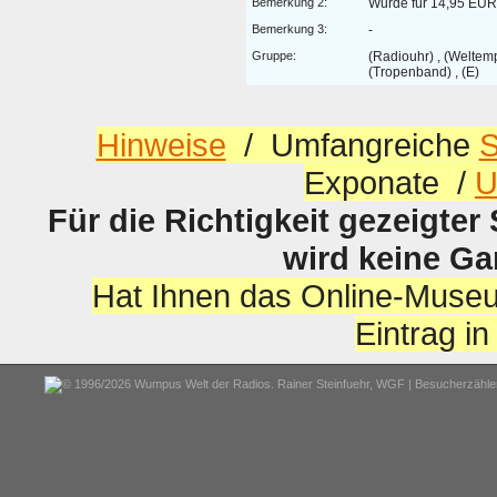
Bemerkung 2:
Wurde für 14,95 EUR
Bemerkung 3:
-
Gruppe:
(Radiouhr) , (Weltem
(Tropenband) , (E)
Hinweise
/ Umfangreiche
S
Exponate /
U
Für die Richtigkeit gezeigter
wird keine G
Hat Ihnen das Online-Museu
Eintrag i
© 1996/2026 Wumpus Welt der Radios. Rainer Steinfuehr,
WGF
| Besucherzähler