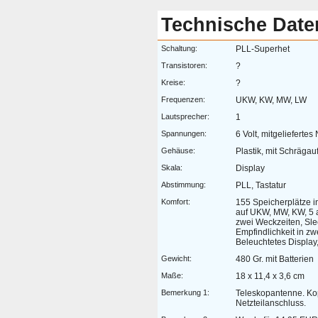
Technische Date
Schaltung:
PLL-Superhet
Transistoren:
?
Kreise:
?
Frequenzen:
UKW, KW, MW, LW
Lautsprecher:
1
Spannungen:
6 Volt, mitgeliefertes 
Gehäuse:
Plastik, mit Schrägauf
Skala:
Display
Abstimmung:
PLL, Tastatur
Komfort:
155 Speicherplätze i
auf UKW, MW, KW, 5 a
zwei Weckzeiten, Sle
Empfindlichkeit in zw
Beleuchtetes Display
Gewicht:
480 Gr. mit Batterien
Maße:
18 x 11,4 x 3,6 cm
Bemerkung 1:
Teleskopantenne. Ko
Netzteilanschluss.