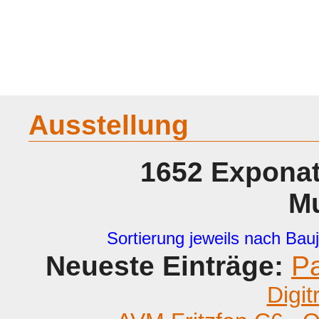
Home
Geraete
Geschichte
Sammeln
A - G
H - P
R -
Ausstellung
1652 Exponat
M
Sortierung jeweils nach Bauj
Neueste Einträge:
P
Digit