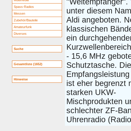
"Weltempfänger".
Multimedia
Spass-Radios
unter diesem Na
Messen
Aldi angeboten. 
Zubehör/Bauteile
klassischen Bände
Amateurfunk
Diverses
ein durchgehende
Kurzwellenbereich
Suche
- 15,6 MHz gebote
Schutztasche. Di
Gesamtliste (1652)
Empfangsleistung
Hinweise
ist eher begrenzt 
starken UKW-
Mischprodukten un
schlechter ZF-Ban
Uhrenradio (Radio