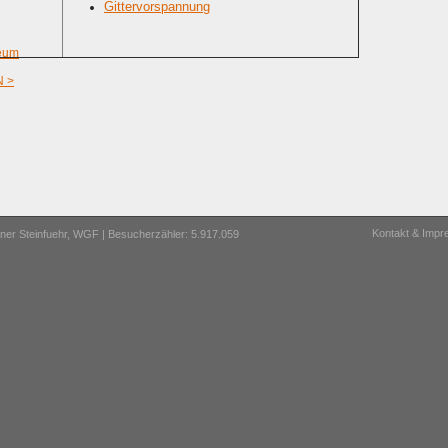
Gittervorspannung
eum
 >
Kontakt & Imp
er Steinfuehr,
WGF
| Besucherzähler: 5.917.059