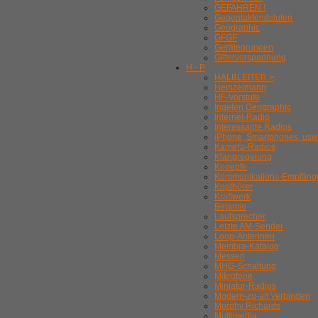
GEFAHREN !
Gegentaktendstufen
Geographic
GFGF
Gerätegruppen
Gittervorspannung
H - P
HALBLEITER >
Heinzelmann
HF-Vorstufe
Ingelen Geographic
Internet-Radio
Interessante Radios
iPhone, Smartphones, usw
Kamera-Radios
Klangregelung
Knoepfe
Kommunikations-Empfäng
Kopfhörer
Kraftwerk
Belamie
Lautsprecher
Letzte AM-Sender
Loop-Antennen
Membra-Katalog
Messen
MHG-Schaltung
Mikrofone
Miniatur-Radios
Modern-zu-alt Verbinden
Morphy Richards
Multimedia