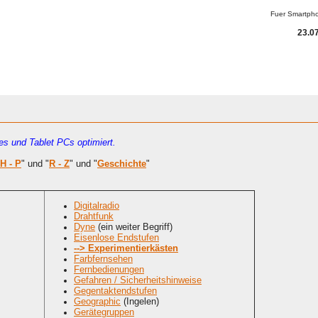
Fuer Smartph
23.07
es und Tablet PCs optimiert.
H - P
" und "
R - Z
" und "
Geschichte
"
Digitalradio
Drahtfunk
Dyne
(ein weiter Begriff)
Eisenlose Endstufen
--> Experimentierkästen
Farbfernsehen
Fernbedienungen
Gefahren / Sicherheitshinweise
Gegentaktendstufen
Geographic
(Ingelen)
Gerätegruppen