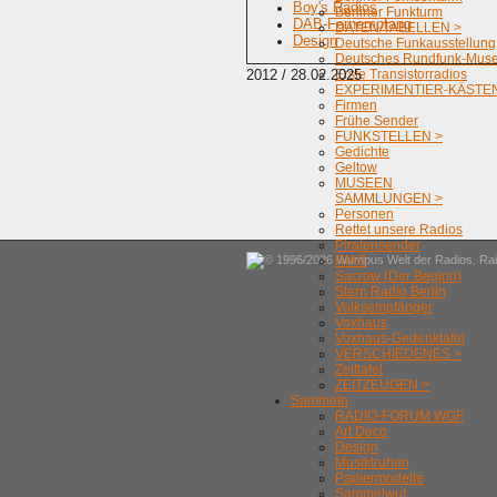
Boy's Radios
Berliner Funkturm
DAB-Fernempfang
DATEN/TABELLEN >
Design
Deutsche Funkausstellung
Deutsches Rundfunk-Mus
2012 / 28.02.2025
Erste Transistorradios
EXPERIMENTIER-KÄSTEN
Firmen
Frühe Sender
FUNKSTELLEN >
Gedichte
Geltow
MUSEEN
SAMMLUNGEN >
Personen
Rettet unsere Radios
Piratensender
© 1996/2026 Wumpus Welt der Radios. Rain
RIAS
Sacrow (Der Beginn)
Stern Radio Berlin
Volksempfänger
Voxhaus
Voxhaus-Gedenktafel
VERSCHIEDENES >
Zeittafel
ZEITZEUGEN >
Sammeln
RADIO-FORUM WGF
Art Deco
Design
Musiktruhen
Papiermodelle
Sammelwut