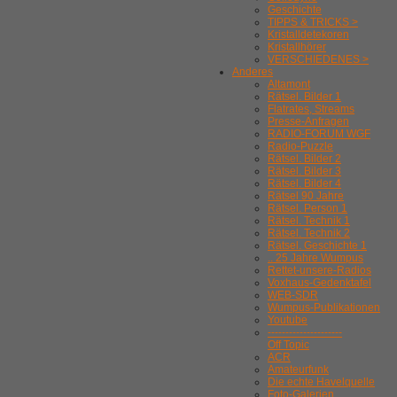
Geschichte
TIPPS & TRICKS >
Kristalldetekoren
Kristallhörer
VERSCHIEDENES >
Anderes
Altamont
Rätsel. Bilder 1
Flatrates, Streams
Presse-Anfragen
RADIO-FORUM WGF
Radio-Puzzle
Rätsel. Bilder 2
Rätsel. Bilder 3
Rätsel. Bilder 4
Rätsel 90 Jahre
Rätsel. Person 1
Rätsel. Technik 1
Rätsel. Technik 2
Rätsel. Geschichte 1
.. 25 Jahre Wumpus
Rettet-unsere-Radios
Voxhaus-Gedenktafel
WEB-SDR
Wumpus-Publikationen
Youtube
---------------------
Off Topic
ACR
Amateurfunk
Die echte Havelquelle
Foto-Galerien