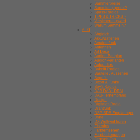
Sammlerpreise
Sammlung geerbt?
Spass-Radios
TIPPS & TRICKS >
Versicherungswert
Warum Sammeln?
A - G
Abgleich
Akku/Batterien
Amateurfunk
Antennen
Art Deco
Audion-Bauplan
Audion-Varianten
Autoradios
Bakelit-Radios
Bauteile / Aussehen
Begriffe
Bittorf & Funke
Boy's Radios
DAB DAB+ DRM
DAB-Fernempfang
Design
Digitales Radio
Drahtfunk
DSP-SDR Empfaenger
Dyne
DX Weltweit hören
Eisenlos
Farbfernsehen
Fernbedienungen
Fernseh-Ton