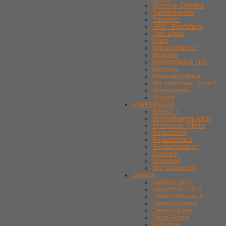
Synchron-Detektor
Tonbandgeräte
Tonmöbel
UKW - Der Anfang
Ultra-Linear
Video
Volksempfänger
Walkman
Weltempfänger / DX
Werbung
Widerstandskode
Wie funktioniert Radio?
Wissensstand
Youtube
KOMPENDIUM
INHALT >
Beschaffungsquellen
Fehlersuch-Tabelle
Reparaturen
Reparaturen 2
Restaurierungen
Sammeln
Sicherheit
Wie reparieren?
Detektor
Detektor 2022
BAUPROJEKTE >
Detektor-Bausätze
Detektor-Galerie
Detektor-Links
Gäste-Geräte
Gollodyne