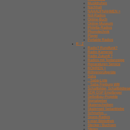
Musiktruhen
Nachhall
NAHAUFNAHMEN >
Not-Radios
Online-Buch
Online-Museum
Philetta-Radios
Phonotechnik
Player
Portable Radios
R - Z
Radio? Rundfunk?
Radio-Kameras
Radio Zukunft ?
Radios mit Textanzeige
Reparaturen Service
RÖHREN >
Röhrenprüfgeräte
Saba
.. Saba-Liste
.. Saba Freiburg WIII
Schaltbilder, Schaltbildles
SDR-DSP Empfänger
Selbstbau-Projekte
Signalgeber
Skalenscheiben
Skalenseil Seilantriebe
Schnurlos ...
Spass-Radios
s-plan Bibliothek
Stecker / Buchsen
Stereo