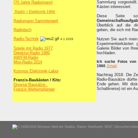
Sammlung vorgestellt
(70 Jahre Radiomann)
Kästen interessiert.
Radio + Elektronik 1966
Diese Seite so
Gemeinschaftsaufga
Radiomann Sammlerwert
Überblick auf die di
Radiotech
geben, die sich mit Ra
Radio-Technik
Nutzen Sie auch mei
4.1.2026
Experimentierkästen 
Spiele mit Radio 1977
Galerie Bilder von Ihr
Detektor-Radio 1995
hochladen.
AM/FM-Radio
Ich suche Fotos von 
Mini-Radio 2014
1960
.
Email
.
Kosmos Elektronik-Labor
Nachtrag 2018: Die Ze
Radio-Bausätze dürfte
Franzis-Baukästen / Kits:
Ende gehen. Mit disk
Diverse Bausätze
Schaltkreise) ist ein 
Franzis Weltempfänger
.
© 1996/2026 Wumpus Welt der Radios. Rainer Steinfuehr,
WGF
| Besucherzähler