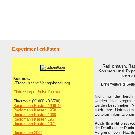
Home
Geraete
Geschichte
Sammeln
A - G
H - P
R -
Experimentierkästen
Radiomann, Rad
Kosmos und Exper
von an
Kosmos:
(Franckh'sche Verlagshandlung)
Erste weltweite Sei
Einführung u. frühe Kästen
Nicht nur die berühm
werden hier vorgeste
Electronic (X1000 - X3500)
werden beschrieben. Vi
Radiomann Kasten 1938-42
auch ihre Unterlagen
Radiomann Kasten 1958
weiteren Informationen
Radiomann Kasten 1960
Radiomann Kasten 1967
Auch Ihre Hilfe ist we
Radiomann Kasten 1971
die Details unter Punk
Aufgrund von Nachfr
Radiomann 2004