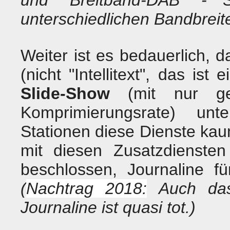
und "Breitband-DAB" - S
unterschiedlichen Bandbreit
Weiter ist es bedauerlich,
(nicht "Intellitext", das is
Slide-Show
(mit nur ger
Komprimierungsrate) unt
Stationen diese Dienste ka
mit diesen Zusatzdienste
beschlossen, Journaline f
(
Nachtrag 2018:
Auch das 
Journaline ist quasi tot.)