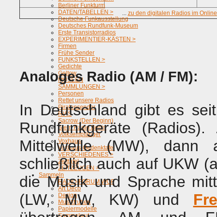
Berliner Funkturm
DATEN/TABELLEN >
...
zu den digitalen Radios im Onli
Deutsche Funkausstellung
Deutsches Rundfunk-Museum
Erste Transistorradios
EXPERIMENTIER-KÄSTEN >
Firmen
Frühe Sender
FUNKSTELLEN >
Gedichte
Analoges Radio (AM / FM):
Geltow
MUSEEN
SAMMLUNGEN >
Personen
Rettet unsere Radios
In Deutschland gibt es se
Piratensender
RIAS
Sacrow (Der Beginn)
Rundfunkgeräte (Radios).
Stern Radio Berlin
Volksempfänger
Mittelwelle (MW), dann
Voxhaus
Voxhaus-Gedenktafel
VERSCHIEDENES >
schließlich auch auf UKW (
Zeittafel
ZEITZEUGEN >
Sammeln
die Musik und Sprache mit
RADIO-FORUM WGF
Art Deco
(LW, MW, KW) und
Fr
Design
Musiktruhen
Papiermodelle
Sammelwut