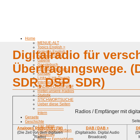
Home
MENUE-ALT
Topics English >
Digitalradio für vers
Notes in English
NEUIGKEITEN
Galerie
Übertragungswege. (
Gaestebuch
Englisch-Deutsch
Kontakt
SDR, DSP, SDR)
Links / Link-Tausch
Interview-Anfragen
RADIO-FORUM WGF
Rettet-unsere-Radios
Statistik
STICHWORTSUCHE
Ueber diese Seiten
---------------------
Radios / Empfänger mit digit
Intern
Geraete
Seit
Geschichte
100 Jahre
Analoges Radio (AM / FM)
DAB / DAB +
D
AM-Sender-Sterben
(Die Zeit von dem digitalen
(Digitalradio. Digital Audio
(D
Atomkrieg
Radio)
Broadcast)
Berliner Fernsehturm