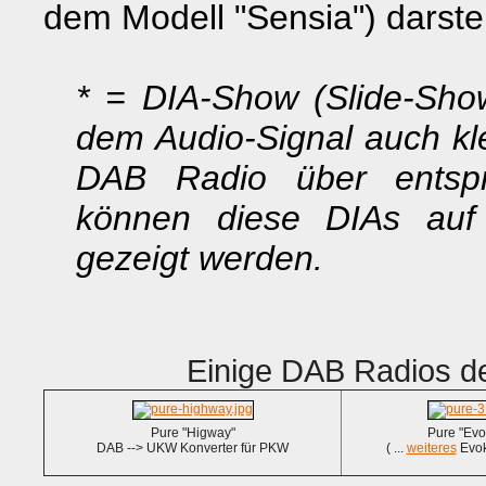
dem Modell "Sensia") darste
* = DIA-Show (Slide-Sh
dem Audio-Signal auch kle
DAB Radio über entspre
können diese DIAs auf
gezeigt werden.
Einige DAB Radios d
Pure "Higway"
Pure "Evo
DAB --> UKW Konverter für PKW
( ...
weiteres
Evok