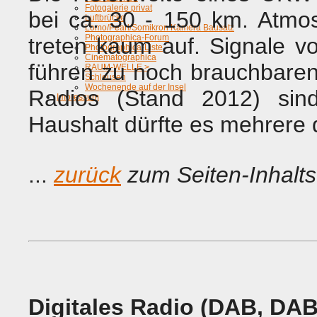
Fotogalerie privat
bei ca. 30 - 150 km. Atmo
Luftbrücke
Lomo/Pearl/Somikron Kamera Bausatz
Photographica-Forum
treten kaum auf. Signale 
Photographica-Liste
Cinematographica
führen zu noch brauchbare
RAUM-WELLE >
Schleusen
Wochenende auf der Insel
Radios (Stand 2012) sin
Impressum
Haushalt dürfte es mehrere
...
zurück
zum Seiten-Inhalts
Digitales Radio (DAB, DA