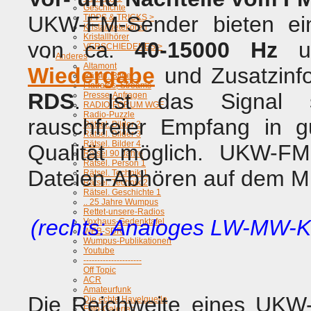
Geschichte
UKW-FM-Sender bieten ei
TIPPS & TRICKS >
Kristalldetekoren
Kristallhörer
von ca.
40-15000 Hz
u
VERSCHIEDENES >
Anderes
Altamont
Wiedergabe
und Zusatzinfo
Rätsel. Bilder 1
Flatrates, Streams
RDS
. Ist das Signal s
Presse-Anfragen
RADIO-FORUM WGF
Radio-Puzzle
rauschfreier Empfang in g
Rätsel. Bilder 2
Rätsel. Bilder 3
Rätsel. Bilder 4
Qualität möglich. UKW-F
Rätsel 90 Jahre
Rätsel. Person 1
Dateien-Abhören auf dem M
Rätsel. Technik 1
Rätsel. Technik 2
Rätsel. Geschichte 1
.. 25 Jahre Wumpus
Rettet-unsere-Radios
(rechts: Analoges LW-MW-
Voxhaus-Gedenktafel
WEB-SDR
Wumpus-Publikationen
Youtube
---------------------
Off Topic
ACR
Amateurfunk
Die Reichweite eines UKW
Die echte Havelquelle
Foto-Galerien