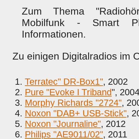
Zum Thema "Radiohöre
Mobilfunk - Smart 
Informationen.
Zu einigen Digitalradios im
Terratec" DR-Box1"
, 2002
Pure "Evoke I Triband
", 200
Morphy Richards "2724"
, 20
Noxon "DAB+ USB-Stick"
, 2
Noxon "Journaline"
, 2012
Philips "AE9011/02"
, 2011