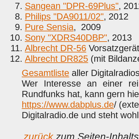
Sangean "DPR-69Plus"
, 201
Philips "DA9011/02"
, 2012
Pure Sensia
, 2009
Sony "XDRS40DBP"
, 2013
Albrecht DR-56
Vorsatzgerät
Albrecht DR825
(mit Bildanz
Gesamtliste
aller Digitalrad
Wer Interesse an einer re
Rundfunks hat, kann gern hie
https://www.dabplus.de
/ (ext
Digitalradio.de und steht woh
...
zurück
zum Seiten-Inhalts