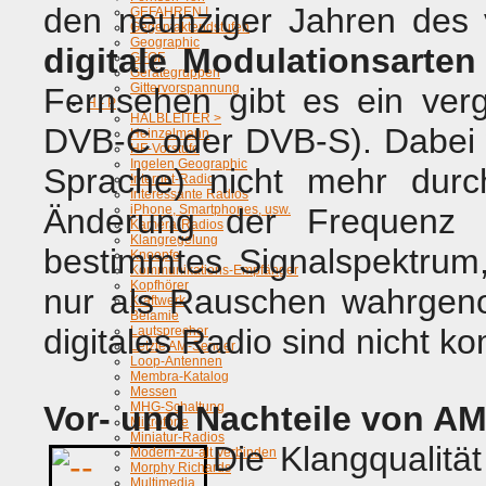
den neunziger Jahren des 
GEFAHREN !
Gegentaktendstufen
Geographic
digitale Modulationsarten
GFGF
Gerätegruppen
Gittervorspannung
Fernsehen gibt es ein ver
H - P
HALBLEITER >
DVB-C oder DVB-S). Dabei w
Heinzelmann
HF-Vorstufe
Ingelen Geographic
Sprache) nicht mehr durc
Internet-Radio
Interessante Radios
Änderung der Frequenz ü
iPhone, Smartphones, usw.
Kamera-Radios
Klangregelung
bestimmtes Signalspektrum
Knoepfe
Kommunikations-Empfänger
Kopfhörer
nur als Rauschen wahrgen
Kraftwerk
Belamie
digitales Radio sind nicht ko
Lautsprecher
Letzte AM-Sender
Loop-Antennen
Membra-Katalog
Messen
Vor- und Nachteile von A
MHG-Schaltung
Mikrofone
Miniatur-Radios
Die Klangqualitä
Modern-zu-alt Verbinden
Morphy Richards
Multimedia