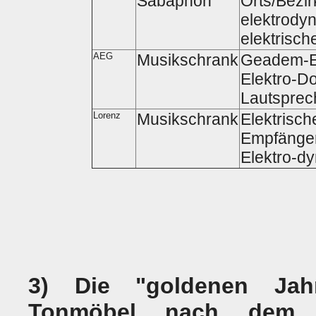
Sabaphon
Orts/Bezir
elektrody
elektrische
AEG
Musikschrank
Geadem-Em
Elektro-D
Lautsprec
Lorenz
Musikschrank
Elektrisch
Empfänger 
Elektro-d
3) Die "goldenen Jah
Tonmöbel nach dem z