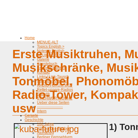
Home
MENUE-ALT
Topics English >
Erste Musiktruhen, M
Notes in English
NEUIGKEITEN
Galerie
Musikschränke, Musi
Gaestebuch
Englisch-Deutsch
Kontakt
Tonmöbel, Phonomöbe
Links / Link-Tausch
Interview-Anfragen
RADIO-FORUM WGF
Rettet-unsere-Radios
Radio-Tower, Kompak
Statistik
STICHWORTSUCHE
Ueber diese Seiten
usw
---------------------
Intern
Geraete
Geschichte
1) Ton
100 Jahre
AM-Sender-Sterben
Atomkrieg
Berliner Fernsehturm