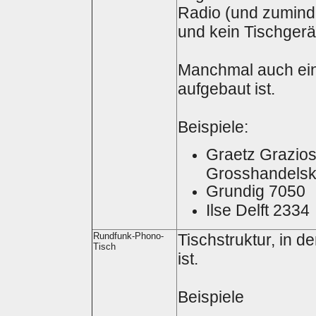
Radio (und zumindes
und kein Tischgerät
Manchmal auch ein
aufgebaut ist.
Beispiele:
Graetz Grazios
Grosshandelska
Grundig 7050
Ilse Delft 2334
Rundfunk-Phono-
Tischstruktur, in d
Tisch
ist.
Beispiele