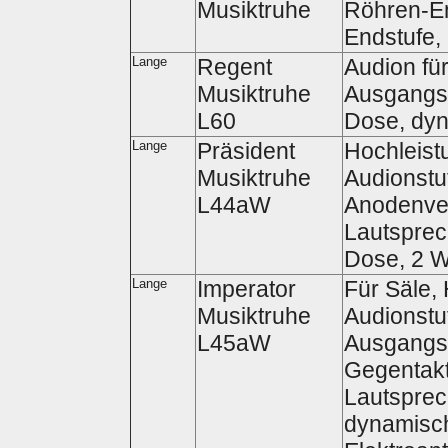
Musiktruhe
Röhren-Em
Endstufe, 
Lange
Regent
Audion fü
Musiktruhe
Ausgangsl
L60
Dose, dyn
Lange
Präsident
Hochleist
Musiktruhe
Audionstuf
L44aW
Anodenver
Lautsprech
Dose, 2 W
Lange
Imperator
Für Säle, 
Musiktruhe
Audionstuf
L45aW
Ausgangsl
Gegentakt
Lautsprec
dynamisch