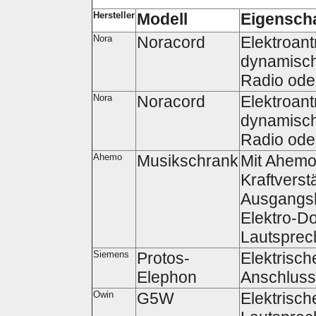
Hersteller
Modell
Eigensch
Nora
Noracord
Elektroant
dynamisch
Radio oder
Nora
Noracord
Elektroant
dynamisch
Radio oder
Ahemo
Musikschrank
Mit Ahemo
Kraftverst
Ausgangsle
Elektro-D
Lautsprec
Siemens
Protos-
Elektrisch
Elephon
Anschluss
Owin
G5W
Elektrisch