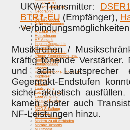
UKW-Transmitter:
GEFAHREN !
DSER1
Gegentaktendstufen
Geographic
BTR1-EU
(Empfänger),
H
GFGF
Gerätegruppen
Gittervorspannung
Verbindungsmöglichkeiten 
H - P
HALBLEITER >
Heinzelmann
HF-Vorstufe
Ingelen Geographic
Musiktruhen / Musikschrän
Internet-Radio
Interessante Radios
iPhone, Smartphones, usw.
kräftig tönende Verstärker.
Kamera-Radios
Klangregelung
und acht Lautsprecher 
Knoepfe
Kommunikations-Empfänger
Kopfhörer
Gegentakt-Endstufen konn
Kraftwerk
Belamie
Lautsprecher
sicher akustisch ausfüllen
Letzte AM-Sender
Loop-Antennen
kamen später auch Transist
Membra-Katalog
Messen
MHG-Schaltung
NF-Leistungen hinzu.
Mikrofone
Miniatur-Radios
Modern-zu-alt Verbinden
Morphy Richards
Multimedia