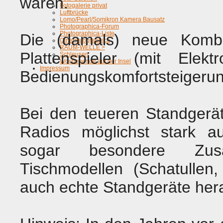
waren.
Fotogalerie privat
Luftbrücke
Lomo/Pearl/Somikron Kamera Bausatz
Photographica-Forum
Photographica-Liste
Die (damals) neue Kombi
Cinematographica
RAUM-WELLE >
Plattenspieler (mit Elek
Schleusen
Wochenende auf der Insel
Impressum
Bedienungskomfortsteigerun
Bei den teueren Standgerä
Radios möglichst stark au
sogar besondere Zusa
Tischmodellen (Schatullen
auch echte Standgeräte her