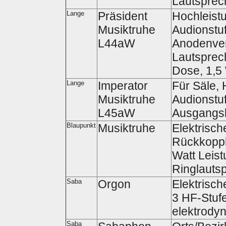
Lautsprec
Lange
Präsident
Hochleist
Musiktruhe
Audionstuf
L44aW
Anodenver
Lautsprech
Dose, 1,5
Lange
Imperator
Für Säle, 
Musiktruhe
Audionstuf
L45aW
Ausgangsl
Blaupunkt
Musiktruhe
Elektrisch
Rückkopplu
Watt Leist
Ringlauts
Saba
Orgon
Elektrisch
3 HF-Stufe
elektrody
Saba