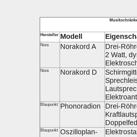
Musikschränke
Hersteller
Modell
Eigensch
Nora
Norakord A
Drei-Röhr
2 Watt, d
Elektrosc
Nora
Norakord D
Schirmgit
Sprechlei
Lautsprech
Elektroant
Blaupunkt
Phonoradion
Drei-Röhr
Kraftlauts
Doppelfe
Blaupunkt
Oszilloplan-
Elektrosta