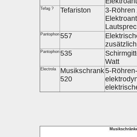
Elektroan
Tefag ?
Tefariston
3-Röhren 
Elektroan
Lautsprec
Pantophon
557
Elektrisch
zusätzlich
Pantophon
535
Schirmgitt
Watt
Electrola
Musikschrank
5-Röhren-
520
elektrody
elektrisch
Musikschränke