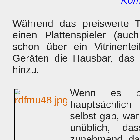
Kom
Während das preiswerte T
einen Plattenspieler (auc
schon über ein Vitrinente
Geräten die Hausbar, das 
hinzu.
Wenn es bei
hauptsächlich
selbst gab, war
unüblich, da
zunehmend daz