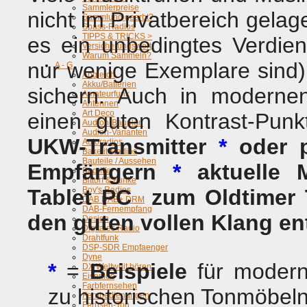
Sammlerpreise
nicht im Privatbereich gela
Sammlung geerbt?
Spass-Radios
TIPPS & TRICKS >
es ein unbedingtes Verdi
Versicherungswert
Warum Sammeln?
nur wenige Exemplare sind
A - G
Abgleich
Akku/Batterien
sichern. Auch in modern
Amateurfunk
Antennen
Art Deco
einen guten Kontrast-Pun
Audion-Bauplan
Audion-Varianten
UKW-Transmitter
*
oder p
Autoradios
Bakelit-Radios
Bauteile / Aussehen
Empfängern
*
aktuelle 
Begriffe
Bittorf & Funke
Tablet PC zum Oldtimer 
Boy's Radios
DAB DAB+ DRM
DAB-Fernempfang
den guten vollen Klang en
Design
Digitales Radio
Drahtfunk
DSP-SDR Empfaenger
Dyne
*
=
Beispiele
für moderne
DX Weltweit hören
Eisenlos
Farbfernsehen
zu historischen Tonmöbel
Fernbedienungen
Fernseh-Ton