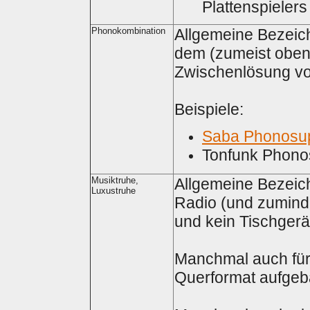
Plattenspielers
Phonokombination
Allgemeine Bezeich
dem (zumeist oben) 
Zwischenlösung vo
Beispiele:
Saba Phonosu
Tonfunk Phon
Musiktruhe,
Allgemeine Bezeich
Luxustruhe
Radio (und zumindes
und kein Tischgerät
Manchmal auch für
Querformat aufgeba