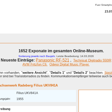
Fuer Smartph
23.07
ammeln
A - G
H - P
R - Z
KOMPENDIUM
Detektor
Anderes
1652 Exponate im gesamten Online-Museum.
Sortierung jeweils nach Baujahr.
Letzte Bearbeitung: 14.03.2026
Neueste Einträge:
Panasonic RF-521
,
Technisat Digitradio 550IR
AVM Fritzfon C6.
Odejoi Digital Music Player.
enn vorhanden, "
weitere Ansicht
", "
Details 1
" und "
Details 2
" beachten.
Spez
 sind bei Transistorradios zu finden. Kommunikationsempfänger teilweise auch b
chsenwerk Radeberg Filius UKV841A
Filius UKV841A
ungsjahr:
1955
reibung