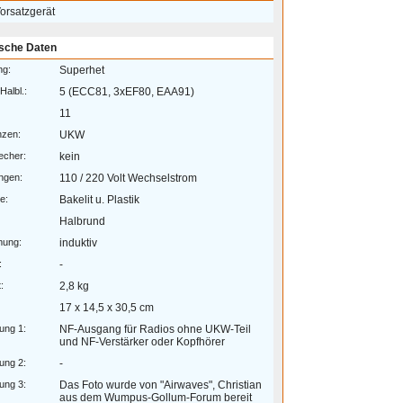
rsatzgerät
sche Daten
ng:
Superhet
Halbl.:
5 (ECC81, 3xEF80, EAA91)
11
nzen:
UKW
echer:
kein
ngen:
110 / 220 Volt Wechselstrom
e:
Bakelit u. Plastik
Halbrund
mung:
induktiv
:
-
:
2,8 kg
17 x 14,5 x 30,5 cm
ung 1:
NF-Ausgang für Radios ohne UKW-Teil
und NF-Verstärker oder Kopfhörer
ung 2:
-
ung 3:
Das Foto wurde von "Airwaves", Christian
aus dem Wumpus-Gollum-Forum bereit