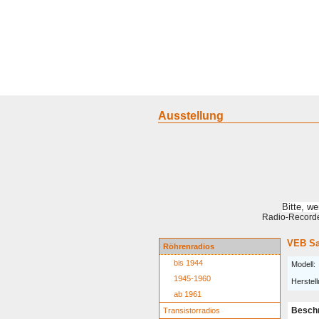
Home
Geraete
Geschichte
S
Ausstellung
Bitte, w
Radio-Recorder
VEB Sa
Röhrenradios
bis 1944
Modell:
1945-1960
Herstell
ab 1961
Besch
Transistorradios