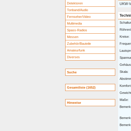
Detektoren
UKW-Vo
Tonband/Audio
Techni
Fernseher/Video
Schaltu
Multimedia
Röhren/
Spass-Radios
Kreise:
Messen
Zubehör/Bauteile
Freque
Amateurfunk
Lautspr
Diverses
Spannu
Gehäus
Skala:
Suche
Abstim
Komfort
Gesamtliste (1652)
Gewicht
Maße:
Hinweise
Bemerk
Bemerk
Bemerk