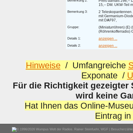
Bemerkung 2:
Preis damals 298,-- 
15,-- DM. UKW-Teil m
Bemerkung 3:
2 Teleskopantennen.
mit Germanium-Diode
mit D
A
F97,
Gruppe:
(Miniaturröhren) (E) (
(Röhrenkofferradio) 
Details 1:
anzeigen ...
Details 2:
anzeigen ...
Hinweise
/ Umfangreiche
S
Exponate /
U
Für die Richtigkeit gezeigter
wird keine G
Hat Ihnen das Online-Museu
Eintrag i
© 1996/2026 Wumpus Welt der Radios. Rainer Steinfuehr,
WGF
| Besucherzähler