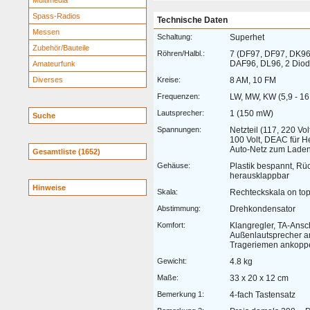
Multimedia
Spass-Radios
Technische Daten
Messen
Schaltung:
Superhet
Zubehör/Bauteile
Röhren/Halbl.:
7 (DF97, DF97, DK96
DAF96, DL96, 2 Dio
Amateurfunk
Diverses
Kreise:
8 AM, 10 FM
Frequenzen:
LW, MW, KW (5,9 - 1
Lautsprecher:
1 (150 mW)
Suche
Spannungen:
Netzteil (117, 220 Vol
100 Volt, DEAC für H
Auto-Netz zum Laden
Gesamtliste (1652)
Gehäuse:
Plastik bespannt, R
herausklappbar
Hinweise
Skala:
Rechteckskala on to
Abstimmung:
Drehkondensator
Komfort:
Klangregler, TA-Ansc
Außenlautsprecher a
Trageriemen ankopp
Gewicht:
4.8 kg
Maße:
33 x 20 x 12 cm
Bemerkung 1:
4-fach Tastensatz