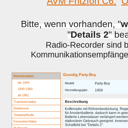
AVM Fritzfon C6.
O
Bitte, wenn vorhanden, "
w
"
Details 2
" be
Radio-Recorder sind be
Kommunikationsempfänger 
Grundig Party-Boy
Röhrenradios
bis 1944
Modell:
Party-Boy
1945-1960
Herstellungsjahr:
1958
ab 1961
Beschreibung
Transistorradios
Detektoren
Kofferradio mit Röhrenbestückung. Reg
für Anodenbatterie, dadurch kann in ge
Tonband/Audio
Batterie-Lebensdauer verlängert werden
stationären Gebrauch geeignet.
Innenansi
Fernseher/Video
Schaltbild bei "Details 2".