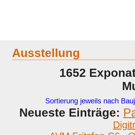
Home
Geraete
Geschichte
Sammeln
A - G
H - P
R -
Ausstellung
1652 Exponat
M
Sortierung jeweils nach Bauj
Neueste Einträge:
P
Digit