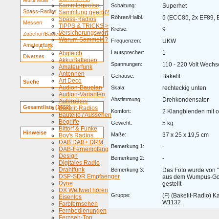
Multimedia
Sammlerpreise
Schaltung:
Superhet
Spass-Radios
Sammlung geerbt?
Röhren/Halbl.:
5 (ECC85, 2x EF89,
Spass-Radios
Messen
TIPPS & TRICKS >
Kreise:
9
Versicherungswert
Zubehör/Bauteile
Warum Sammeln?
Frequenzen:
UKW
Amateurfunk
A - G
Lautsprecher:
1
Abgleich
Diverses
Akku/Batterien
Spannungen:
110 - 220 Volt Wechs
Amateurfunk
Antennen
Gehäuse:
Bakelit
Art Deco
Suche
Audion-Bauplan
Skala:
rechteckig unten
Audion-Varianten
Abstimmung:
Drehkondensator
Autoradios
Gesamtliste (1652)
Bakelit-Radios
Komfort:
2 Klangblenden mit o
Bauteile / Aussehen
Begriffe
Gewicht:
5 kg
Bittorf & Funke
Hinweise
Maße:
37 x 25 x 19,5 cm
Boy's Radios
DAB DAB+ DRM
Bemerkung 1:
-
DAB-Fernempfang
Design
Bemerkung 2:
-
Digitales Radio
Drahtfunk
Bemerkung 3:
Das Foto wurde von "
DSP-SDR Empfaenger
aus dem Wumpus-Gol
Dyne
gestellt
DX Weltweit hören
Gruppe:
(F) (Bakelit-Radio) 
Eisenlos
W1132
Farbfernsehen
Fernbedienungen
Fernseh-Ton