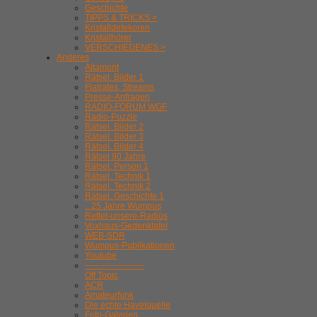
Geschichte
TIPPS & TRICKS >
Kristalldetekoren
Kristallhörer
VERSCHIEDENES >
Anderes
Altamont
Rätsel. Bilder 1
Flatrates, Streams
Presse-Anfragen
RADIO-FORUM WGF
Radio-Puzzle
Rätsel. Bilder 2
Rätsel. Bilder 3
Rätsel. Bilder 4
Rätsel 90 Jahre
Rätsel. Person 1
Rätsel. Technik 1
Rätsel. Technik 2
Rätsel. Geschichte 1
.. 25 Jahre Wumpus
Rettet-unsere-Radios
Voxhaus-Gedenktafel
WEB-SDR
Wumpus-Publikationen
Youtube
---------------------
Off Topic
ACR
Amateurfunk
Die echte Havelquelle
Foto-Galerien