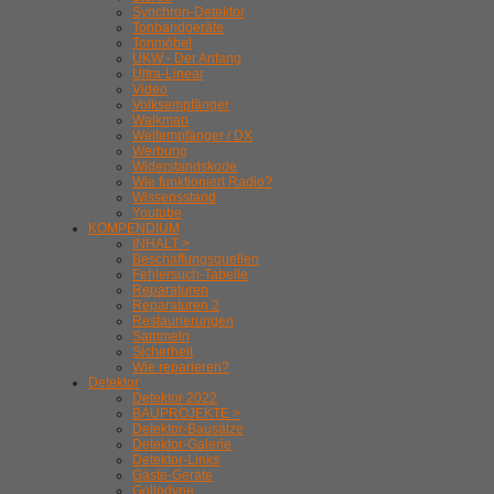
Synchron-Detektor
Tonbandgeräte
Tonmöbel
UKW - Der Anfang
Ultra-Linear
Video
Volksempfänger
Walkman
Weltempfänger / DX
Werbung
Widerstandskode
Wie funktioniert Radio?
Wissensstand
Youtube
KOMPENDIUM
INHALT >
Beschaffungsquellen
Fehlersuch-Tabelle
Reparaturen
Reparaturen 2
Restaurierungen
Sammeln
Sicherheit
Wie reparieren?
Detektor
Detektor 2022
BAUPROJEKTE >
Detektor-Bausätze
Detektor-Galerie
Detektor-Links
Gäste-Geräte
Gollodyne