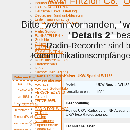
AVM Fritzfon C6.
O
Berliner Funkturm
DATEN/TABELLEN >
Deutsche Funkausstellung
Deutsches Rundfunk-Museum
Erste Transistorradios
Bitte, wenn vorhanden, "
w
EXPERIMENTIER-KÄSTEN >
Firmen
Frühe Sender
"
Details 2
" be
FUNKSTELLEN >
Gedichte
Radio-Recorder sind be
Geltow
MUSEEN
SAMMLUNGEN >
Kommunikationsempfänger 
Personen
Rettet unsere Radios
Piratensender
RIAS
Sacrow (Der Beginn)
Kaiser UKW-Spezial W1132
Stern Radio Berlin
Röhrenradios
Volksempfänger
bis 1944
Voxhaus
Modell:
UKW-Spezial W1132
Voxhaus-Gedenktafel
1945-1960
Herstellungsjahr:
1954
VERSCHIEDENES >
Zeittafel
ab 1961
ZEITZEUGEN >
Beschreibung
Transistorradios
Sammeln
RADIO-FORUM WGF
Detektoren
Reines UKW-Radio, durch NF-Ausgang au
Art Deco
UKW-lose Radios geignet.
Tonband/Audio
Design
Musiktruhen
Fernseher/Video
Papiermodelle
Technische Daten
Sammelwut