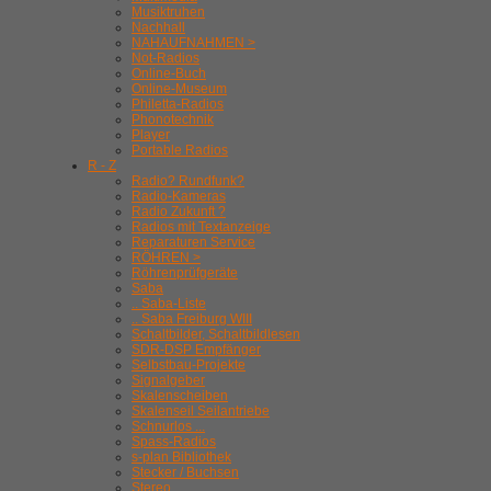
Musiktruhen
Nachhall
NAHAUFNAHMEN >
Not-Radios
Online-Buch
Online-Museum
Philetta-Radios
Phonotechnik
Player
Portable Radios
R - Z
Radio? Rundfunk?
Radio-Kameras
Radio Zukunft ?
Radios mit Textanzeige
Reparaturen Service
RÖHREN >
Röhrenprüfgeräte
Saba
.. Saba-Liste
.. Saba Freiburg WIII
Schaltbilder, Schaltbildlesen
SDR-DSP Empfänger
Selbstbau-Projekte
Signalgeber
Skalenscheiben
Skalenseil Seilantriebe
Schnurlos ...
Spass-Radios
s-plan Bibliothek
Stecker / Buchsen
Stereo