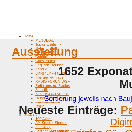
Home
MENUE-ALT
Topics English >
Ausstellung
Notes in English
NEUIGKEITEN
Galerie
Gaestebuch
Englisch-Deutsch
1652 Exponat
Kontakt
Links / Link-Tausch
Interview-Anfragen
M
RADIO-FORUM WGF
Rettet-unsere-Radios
Statistik
STICHWORTSUCHE
Sortierung jeweils nach Bauj
Ueber diese Seiten
---------------------
Neueste Einträge:
P
Intern
Geraete
Geschichte
100 Jahre
Digit
AM-Sender-Sterben
Atomkrieg
Berliner Fernsehturm