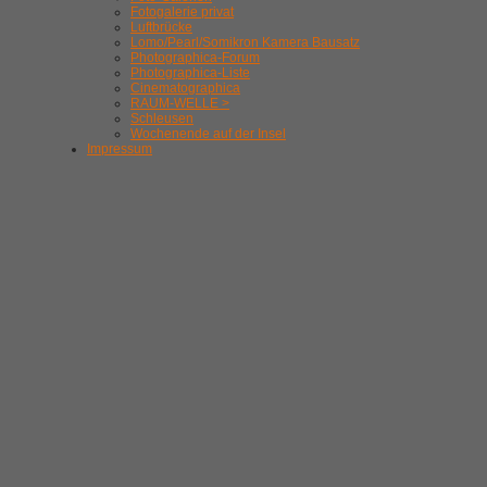
Fotogalerie privat
Luftbrücke
Lomo/Pearl/Somikron Kamera Bausatz
Photographica-Forum
Photographica-Liste
Cinematographica
RAUM-WELLE >
Schleusen
Wochenende auf der Insel
Impressum