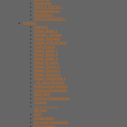
Geschichte
TIPPS & TRICKS >
Kristalldetekoren
Kristallhörer
VERSCHIEDENES >
Anderes
Altamont
Rätsel. Bilder 1
Flatrates, Streams
Presse-Anfragen
RADIO-FORUM WGF
Radio-Puzzle
Rätsel. Bilder 2
Rätsel. Bilder 3
Rätsel. Bilder 4
Rätsel 90 Jahre
Rätsel. Person 1
Rätsel. Technik 1
Rätsel. Technik 2
Rätsel. Geschichte 1
.. 25 Jahre Wumpus
Rettet-unsere-Radios
Voxhaus-Gedenktafel
WEB-SDR
Wumpus-Publikationen
Youtube
---------------------
Off Topic
ACR
Amateurfunk
Die echte Havelquelle
Foto-Galerien