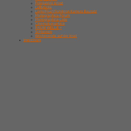
Fotogalerie privat
Luftbrücke
Lomo/Pearl/Somikron Kamera Bausatz
Photographica-Forum
Photographica-Liste
Cinematographica
RAUM-WELLE >
Schleusen
Wochenende auf der Insel
Impressum