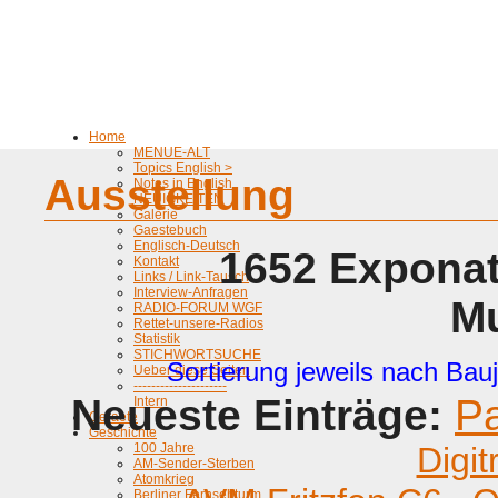
Home
MENUE-ALT
Topics English >
Ausstellung
Notes in English
NEUIGKEITEN
Galerie
Gaestebuch
Englisch-Deutsch
1652 Exponat
Kontakt
Links / Link-Tausch
Interview-Anfragen
M
RADIO-FORUM WGF
Rettet-unsere-Radios
Statistik
STICHWORTSUCHE
Sortierung jeweils nach Bauj
Ueber diese Seiten
---------------------
Neueste Einträge:
P
Intern
Geraete
Geschichte
100 Jahre
Digit
AM-Sender-Sterben
Atomkrieg
Berliner Fernsehturm