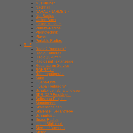
Musiktruhen
Nachhall
NAHAUFNAHMEN >
Not-Radios
Online-Buch
Online-Museum
Philetta-Radios
Phonotechnik
Player
Portable Radios
R - Z
Radio? Rundfunk?
Radio-Kameras
Radio Zukunft ?
Radios mit Textanzeige
Reparaturen Service
RÖHREN >
Röhrenprüfgeräte
Saba
.. Saba-Liste
.. Saba Freiburg WIII
Schaltbilder, Schaltbildlesen
SDR-DSP Empfänger
Selbstbau-Projekte
Signalgeber
Skalenscheiben
Skalenseil Seilantriebe
Schnurlos ...
Spass-Radios
s-plan Bibliothek
Stecker / Buchsen
Stereo