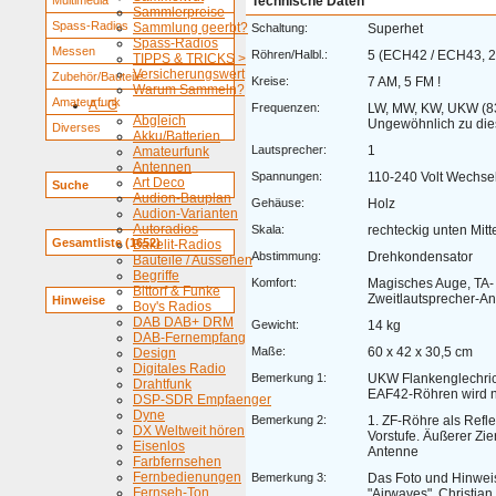
Multimedia
Technische Daten
Sammlerpreise
Spass-Radios
Sammlung geerbt?
Schaltung:
Superhet
Spass-Radios
Messen
Röhren/Halbl.:
5 (ECH42 / ECH43, 
TIPPS & TRICKS >
Versicherungswert
Zubehör/Bauteile
Kreise:
7 AM, 5 FM !
Warum Sammeln?
Amateurfunk
A - G
Frequenzen:
LW, MW, KW, UKW (8
Abgleich
Ungewöhnlich zu dies
Diverses
Akku/Batterien
Lautsprecher:
1
Amateurfunk
Antennen
Spannungen:
110-240 Volt Wechse
Art Deco
Suche
Audion-Bauplan
Gehäuse:
Holz
Audion-Varianten
Autoradios
Skala:
rechteckig unten Mitt
Gesamtliste (1652)
Bakelit-Radios
Abstimmung:
Drehkondensator
Bauteile / Aussehen
Begriffe
Komfort:
Magisches Auge, TA-
Bittorf & Funke
Zweitlautsprecher-A
Hinweise
Boy's Radios
DAB DAB+ DRM
Gewicht:
14 kg
DAB-Fernempfang
Maße:
60 x 42 x 30,5 cm
Design
Digitales Radio
Bemerkung 1:
UKW Flankenglechric
Drahtfunk
EAF42-Röhren wird ni
DSP-SDR Empfaenger
Dyne
Bemerkung 2:
1. ZF-Röhre als Refle
DX Weltweit hören
Vorstufe. Äußerer Zi
Eisenlos
Antenne
Farbfernsehen
Fernbedienungen
Bemerkung 3:
Das Foto und Hinwei
Fernseh-Ton
"Airwaves", Christi