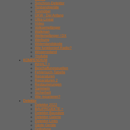
Synchron-Detektor
Tonbandgeräte
Tonmöbel
UKW - Der Anfang
Ultra-Linear
Video
Volksempfänger
Walkman
Weltempfänger / DX
Werbung
Widerstandskode
Wie funktioniert Radio?
Wissensstand
Youtube
KOMPENDIUM
INHALT >
Beschaffungsquellen
Fehlersuch-Tabelle
Reparaturen
Reparaturen 2
Restaurierungen
Sammeln
Sicherheit
Wie reparieren?
Detektor
Detektor 2022
BAUPROJEKTE >
Detektor-Bausätze
Detektor-Galerie
Detektor-Links
Gäste-Geräte
Gollodyne