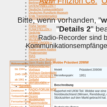
AVM Fritzfon C6.
O
Berliner Funkturm
DATEN/TABELLEN >
Deutsche Funkausstellung
Deutsches Rundfunk-Museum
Erste Transistorradios
Bitte, wenn vorhanden, "
w
EXPERIMENTIER-KÄSTEN >
Firmen
Frühe Sender
"
Details 2
" be
FUNKSTELLEN >
Gedichte
Radio-Recorder sind be
Geltow
MUSEEN
SAMMLUNGEN >
Kommunikationsempfänger 
Personen
Rettet unsere Radios
Piratensender
RIAS
Sacrow (Der Beginn)
Wobbe Präsident 2090W
Stern Radio Berlin
Röhrenradios
Volksempfänger
bis 1944
Voxhaus
Modell:
Präsident 2090W
Voxhaus-Gedenktafel
1945-1960
Herstellungsjahr:
1951
VERSCHIEDENES >
Zeittafel
ab 1961
ZEITZEUGEN >
Beschreibung
Transistorradios
Sammeln
RADIO-FORUM WGF
Detektoren
Superhet mit UKW-Teil. Wobbe war eine re
Art Deco
Norddeutschland (Winsen, Rendsburg), 
Tonband/Audio
Design
Stückzahlen auf den Markt gebracht hat.
Musiktruhen
Fernseher/Video
Papiermodelle
Sammelwut