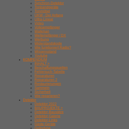
Synchron-Detektor
Tonbandgeräte
Tonmöbel
UKW - Der Anfang
Ultra-Linear
Video
Volksempfänger
Walkman
Weltempfänger / DX
Werbung
Widerstandskode
Wie funktioniert Radio?
Wissensstand
Youtube
KOMPENDIUM
INHALT >
Beschaffungsquellen
Fehlersuch-Tabelle
Reparaturen
Reparaturen 2
Restaurierungen
Sammeln
Sicherheit
Wie reparieren?
Detektor
Detektor 2022
BAUPROJEKTE >
Detektor-Bausätze
Detektor-Galerie
Detektor-Links
Gäste-Geräte
Gollodyne