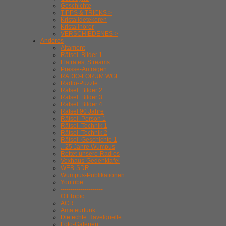
Geschichte
TIPPS & TRICKS >
Kristalldetekoren
Kristallhörer
VERSCHIEDENES >
Anderes
Altamont
Rätsel. Bilder 1
Flatrates, Streams
Presse-Anfragen
RADIO-FORUM WGF
Radio-Puzzle
Rätsel. Bilder 2
Rätsel. Bilder 3
Rätsel. Bilder 4
Rätsel 90 Jahre
Rätsel. Person 1
Rätsel. Technik 1
Rätsel. Technik 2
Rätsel. Geschichte 1
.. 25 Jahre Wumpus
Rettet-unsere-Radios
Voxhaus-Gedenktafel
WEB-SDR
Wumpus-Publikationen
Youtube
---------------------
Off Topic
ACR
Amateurfunk
Die echte Havelquelle
Foto-Galerien