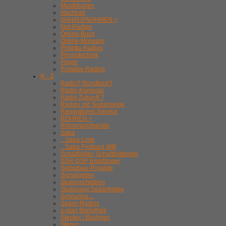
Musiktruhen
Nachhall
NAHAUFNAHMEN >
Not-Radios
Online-Buch
Online-Museum
Philetta-Radios
Phonotechnik
Player
Portable Radios
R - Z
Radio? Rundfunk?
Radio-Kameras
Radio Zukunft ?
Radios mit Textanzeige
Reparaturen Service
RÖHREN >
Röhrenprüfgeräte
Saba
.. Saba-Liste
.. Saba Freiburg WIII
Schaltbilder, Schaltbildlesen
SDR-DSP Empfänger
Selbstbau-Projekte
Signalgeber
Skalenscheiben
Skalenseil Seilantriebe
Schnurlos ...
Spass-Radios
s-plan Bibliothek
Stecker / Buchsen
Stereo