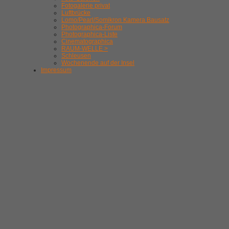
Fotogalerie privat
Luftbrücke
Lomo/Pearl/Somikron Kamera Bausatz
Photographica-Forum
Photographica-Liste
Cinematographica
RAUM-WELLE >
Schleusen
Wochenende auf der Insel
Impressum