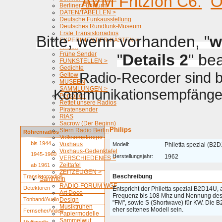
AVM Fritzfon C6.
O
Berliner Funkturm
DATEN/TABELLEN >
Deutsche Funkausstellung
Deutsches Rundfunk-Museum
Erste Transistorradios
Bitte, wenn vorhanden, "
w
EXPERIMENTIER-KÄSTEN >
Firmen
Frühe Sender
"
Details 2
" be
FUNKSTELLEN >
Gedichte
Radio-Recorder sind be
Geltow
MUSEEN
SAMMLUNGEN >
Kommunikationsempfänger 
Personen
Rettet unsere Radios
Piratensender
RIAS
Sacrow (Der Beginn)
Philips
Stern Radio Berlin
Röhrenradios
Volksempfänger
bis 1944
Voxhaus
Modell:
Philetta spezial (B2
Voxhaus-Gedenktafel
1945-1960
Herstellungsjahr:
1962
VERSCHIEDENES >
Zeittafel
ab 1961
ZEITZEUGEN >
Beschreibung
Transistorradios
Sammeln
RADIO-FORUM WGF
Detektoren
Entspricht der Philetta spezial B2D14U,
Art Deco
Frequenz bis 108 Mhz und Nennung des
Tonband/Audio
Design
"FM", sowie S (Shortwave) für KW. Die 
Musiktruhen
eher seltenes Modell sein.
Fernseher/Video
Papiermodelle
Sammelwut