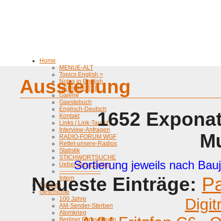
Home
MENUE-ALT
Topics English >
Ausstellung
Notes in English
NEUIGKEITEN
Galerie
Gaestebuch
Englisch-Deutsch
1652 Exponat
Kontakt
Links / Link-Tausch
Interview-Anfragen
M
RADIO-FORUM WGF
Rettet-unsere-Radios
Statistik
STICHWORTSUCHE
Sortierung jeweils nach Bauj
Ueber diese Seiten
---------------------
Neueste Einträge:
P
Intern
Geraete
Geschichte
100 Jahre
Digit
AM-Sender-Sterben
Atomkrieg
Berliner Fernsehturm