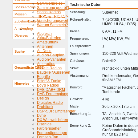
Multimedia
Sammlerpreise
Technische Daten
Spass-Radios
Sammlung geerbt?
Spass-Radios
Schaltung:
Superhet
Messen
TIPPS & TRICKS >
Röhren/Halbl.:
7 (UCC85, UCH81, 
Versicherungswert
Zubehör/Bauteile
UM80, UL84, UY85)
Warum Sammeln?
Amateurfunk
A - G
Kreise:
6 AM, 11 FM
Abgleich
Diverses
Akku/Batterien
Frequenzen:
LW, MW, KW, FM
Amateurfunk
Lautsprecher:
1
Antennen
Art Deco
Suche
Spannungen:
110-220 Volt Wechse
Audion-Bauplan
Audion-Varianten
Gehäuse:
Bakelit?
Autoradios
Gesamtliste (1652)
Bakelit-Radios
Skala:
rechteckig unten Mitt
Bauteile / Aussehen
Abstimmung:
Drehkondensator, Ge
Begriffe
für AM / FM
Bittorf & Funke
Hinweise
Boy's Radios
Komfort:
"Magischer Fächer", 
DAB DAB+ DRM
Tonblende
DAB-Fernempfang
Design
Gewicht:
4 kg
Digitales Radio
Maße:
30,5 x 20 x 17,5 cm
Drahtfunk
DSP-SDR Empfaenger
Bemerkung 1:
TA - Anschluß, Zweitl
Dyne
Anschluß, Ferrit-Ant
DX Weltweit hören
Eisenlos
Bemerkung 2:
Keine Daten in deut
Farbfernsehen
Großhandelskatalog 
Fernbedienungen
nur für B2D14U
Fernseh-Ton