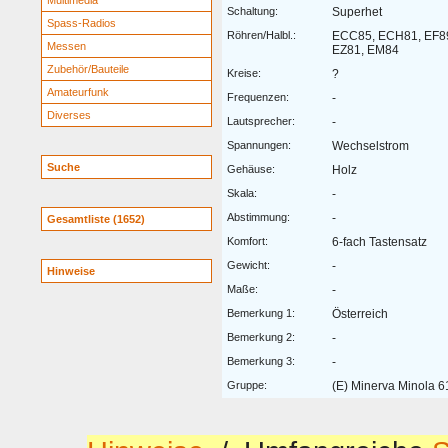
Multimedia
Schaltung:
Superhet
Spass-Radios
Röhren/Halbl.:
ECC85, ECH81, EF89
Messen
EZ81, EM84
Zubehör/Bauteile
Kreise:
?
Amateurfunk
Frequenzen:
-
Diverses
Lautsprecher:
-
Spannungen:
Wechselstrom
Suche
Gehäuse:
Holz
Skala:
-
Abstimmung:
-
Gesamtliste (1652)
Komfort:
6-fach Tastensatz
Gewicht:
-
Hinweise
Maße:
-
Bemerkung 1:
Österreich
Bemerkung 2:
-
Bemerkung 3:
-
Gruppe:
(E) Minerva Minola 