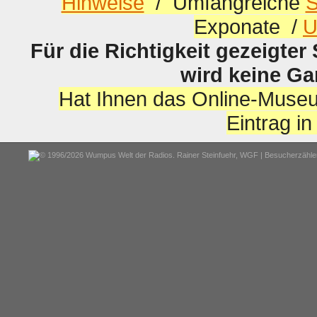
Hinweise
/ Umfangreiche
S
Exponate /
U
Für die Richtigkeit gezeigter
wird keine G
Hat Ihnen das Online-Museu
Eintrag i
© 1996/2026 Wumpus Welt der Radios. Rainer Steinfuehr,
WGF
| Besucherzähler