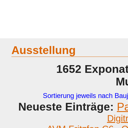
Home
Geraete
Geschichte
Sammeln
A - G
H - P
R -
Ausstellung
1652 Exponat
M
Sortierung jeweils nach Bauj
Neueste Einträge:
P
Digit