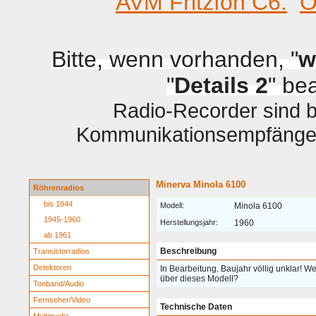
AVM Fritzfon C6.
O
Bitte, wenn vorhanden, "
w
"
Details 2
" be
Radio-Recorder sind be
Kommunikationsempfänger 
Minerva Minola 6100
Röhrenradios
bis 1944
Modell:
Minola 6100
1945-1960
Herstellungsjahr:
1960
ab 1961
Beschreibung
Transistorradios
Detektoren
In Bearbeitung. Baujahr völlig unklar! W
über dieses Modell?
Tonband/Audio
Fernseher/Video
Technische Daten