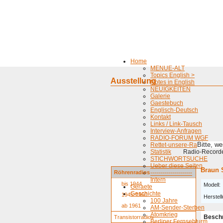
Home
MENUE-ALT
Topics English >
Ausstellung
Notes in English
NEUIGKEITEN
Galerie
Gaestebuch
Englisch-Deutsch
Kontakt
Links / Link-Tausch
Interview-Anfragen
RADIO-FORUM WGF
Bitte, w
Rettet-unsere-Radios
Statistik
Radio-Recorder
STICHWORTSUCHE
Ueber diese Seiten
Braun 
Röhrenradios
---------------------
Intern
bis 1944
Modell:
Geraete
Geschichte
1945-1960
Herstell
100 Jahre
ab 1961
AM-Sender-Sterben
Atomkrieg
Besch
Transistorradios
Berliner Fernsehturm