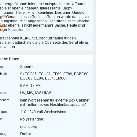
Steuergerät ohne internen Lautsprecher mit 4-Touren-
spieler oben eingebaut. Interessante Knopf-
nungen: Peiler, Filter, Kennlinie. Designer: Gugelot,
eum
ger. Gerade dieses Gerät im Grauton wurde damals als
nungsbedürftig" angesehen. Das streng sachlichliche
 >
 war ebenfalls nicht jedermann's Sache. Heute sind
sign-Klassiker.
rät gehörte KEINE Staubschutzhaube für den
spieler, dadurch neigte die Oberseite des Gerät etwas
rstauben.
sche Daten
ng:
Superhet
Halbl.:
9 (ECC85, ECH81, EF89, EF89, EABC80,
ECC83, EL84, EL84, EM80)
6 AM, 12 FM
nzen:
LW, MW, KW, UKW
echer:
kein (vorgesehen für externe Box Cabinet
mit Tiefton- sowie Hochtonlautsprecher)
ngen:
110 - 240 Volt Wechselstrom
e:
Polyester grau
rechteckig
mung:
Drehko