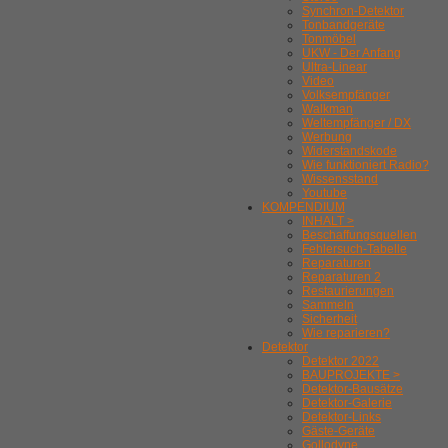
Synchron-Detektor
Tonbandgeräte
Tonmöbel
UKW - Der Anfang
Ultra-Linear
Video
Volksempfänger
Walkman
Weltempfänger / DX
Werbung
Widerstandskode
Wie funktioniert Radio?
Wissensstand
Youtube
KOMPENDIUM
INHALT >
Beschaffungsquellen
Fehlersuch-Tabelle
Reparaturen
Reparaturen 2
Restaurierungen
Sammeln
Sicherheit
Wie reparieren?
Detektor
Detektor 2022
BAUPROJEKTE >
Detektor-Bausätze
Detektor-Galerie
Detektor-Links
Gäste-Geräte
Gollodyne