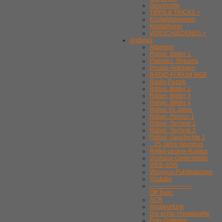
Geschichte
TIPPS & TRICKS >
Kristalldetekoren
Kristallhörer
VERSCHIEDENES >
Anderes
Altamont
Rätsel. Bilder 1
Flatrates, Streams
Presse-Anfragen
RADIO-FORUM WGF
Radio-Puzzle
Rätsel. Bilder 2
Rätsel. Bilder 3
Rätsel. Bilder 4
Rätsel 90 Jahre
Rätsel. Person 1
Rätsel. Technik 1
Rätsel. Technik 2
Rätsel. Geschichte 1
.. 25 Jahre Wumpus
Rettet-unsere-Radios
Voxhaus-Gedenktafel
WEB-SDR
Wumpus-Publikationen
Youtube
---------------------
Off Topic
ACR
Amateurfunk
Die echte Havelquelle
Foto-Galerien