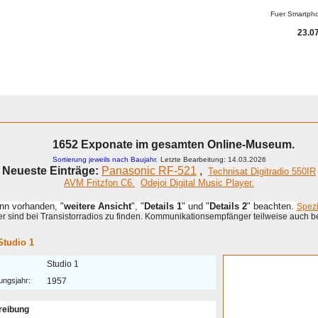
Fuer Smartph
23.07
1652 Exponate im gesamten Online-Museum.
Sortierung jeweils nach Baujahr.
Letzte Bearbeitung: 14.03.2026
Neueste Einträge:
Panasonic RF-521
,
Technisat Digitradio 550IR
AVM Fritzfon C6.
Odejoi Digital Music Player.
enn vorhanden, "
weitere Ansicht
", "
Details 1
" und "
Details 2
" beachten.
Spez
 sind bei Transistorradios zu finden. Kommunikationsempfänger teilweise auch b
Studio 1
Studio 1
ungsjahr:
1957
reibung