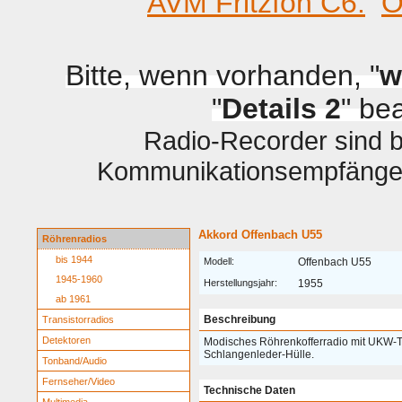
AVM Fritzfon C6.
O
Bitte, wenn vorhanden, "
w
"
Details 2
" be
Radio-Recorder sind be
Kommunikationsempfänger 
Akkord Offenbach U55
Röhrenradios
bis 1944
Modell:
Offenbach U55
1945-1960
Herstellungsjahr:
1955
ab 1961
Beschreibung
Transistorradios
Detektoren
Modisches Röhrenkofferradio mit UKW-T
Schlangenleder-Hülle.
Tonband/Audio
Fernseher/Video
Technische Daten