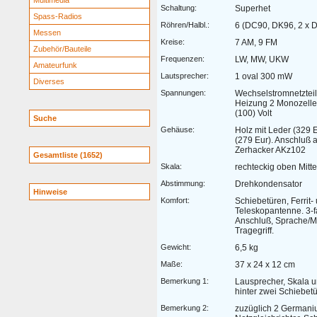
Multimedia
Schaltung:
Superhet
Spass-Radios
Röhren/Halbl.:
6 (DC90, DK96, 2 x 
Messen
Kreise:
7 AM, 9 FM
Zubehör/Bauteile
Frequenzen:
LW, MW, UKW
Amateurfunk
Lautsprecher:
1 oval 300 mW
Diverses
Spannungen:
Wechselstromnetzteil
Heizung 2 Monozelle
(100) Volt
Suche
Gehäuse:
Holz mit Leder (329 
(279 Eur). Anschluß a
Zerhacker AKz102
Gesamtliste (1652)
Skala:
rechteckig oben Mitte
Abstimmung:
Drehkondensator
Hinweise
Komfort:
Schiebetüren, Ferrit-
Teleskopantenne. 3-f
Anschluß, Sprache/Mu
Tragegriff.
Gewicht:
6,5 kg
Maße:
37 x 24 x 12 cm
Bemerkung 1:
Lausprecher, Skala 
hinter zwei Schiebetü
Bemerkung 2:
zuzüglich 2 Germani