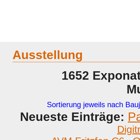
Home
Geraete
Geschichte
Sammeln
A - G
H - P
R -
Ausstellung
1652 Exponat
M
Sortierung jeweils nach Bauj
Neueste Einträge:
P
Digit