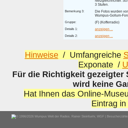
Netzgleichrichter. S
3 Stufen.
Bemerkung 3:
Die Fotos wurden vo
Wumpus-Gollum-Forum
Gruppe:
(F) (Kofferradio)
Details 1:
anzeigen ...
Details 2:
anzeigen ...
Hinweise
/ Umfangreiche
S
Exponate /
U
Für die Richtigkeit gezeigter
wird keine G
Hat Ihnen das Online-Museu
Eintrag i
© 1996/2026 Wumpus Welt der Radios. Rainer Steinfuehr,
WGF
| Besucherzähler