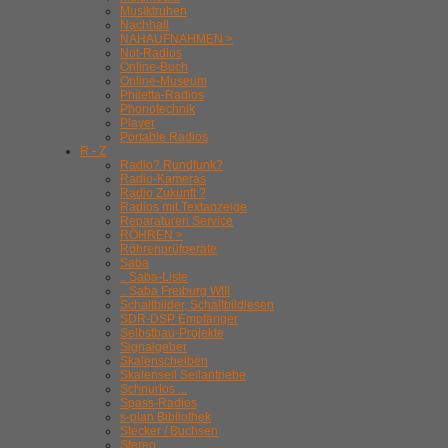
Musiktruhen
Nachhall
NAHAUFNAHMEN >
Not-Radios
Online-Buch
Online-Museum
Philetta-Radios
Phonotechnik
Player
Portable Radios
R - Z
Radio? Rundfunk?
Radio-Kameras
Radio Zukunft ?
Radios mit Textanzeige
Reparaturen Service
RÖHREN >
Röhrenprüfgeräte
Saba
.. Saba-Liste
.. Saba Freiburg WIII
Schaltbilder, Schaltbildlesen
SDR-DSP Empfänger
Selbstbau-Projekte
Signalgeber
Skalenscheiben
Skalenseil Seilantriebe
Schnurlos ...
Spass-Radios
s-plan Bibliothek
Stecker / Buchsen
Stereo