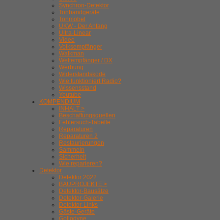
Synchron-Detektor
Tonbandgeräte
Tonmöbel
UKW - Der Anfang
Ultra-Linear
Video
Volksempfänger
Walkman
Weltempfänger / DX
Werbung
Widerstandskode
Wie funktioniert Radio?
Wissensstand
Youtube
KOMPENDIUM
INHALT >
Beschaffungsquellen
Fehlersuch-Tabelle
Reparaturen
Reparaturen 2
Restaurierungen
Sammeln
Sicherheit
Wie reparieren?
Detektor
Detektor 2022
BAUPROJEKTE >
Detektor-Bausätze
Detektor-Galerie
Detektor-Links
Gäste-Geräte
Gollodyne