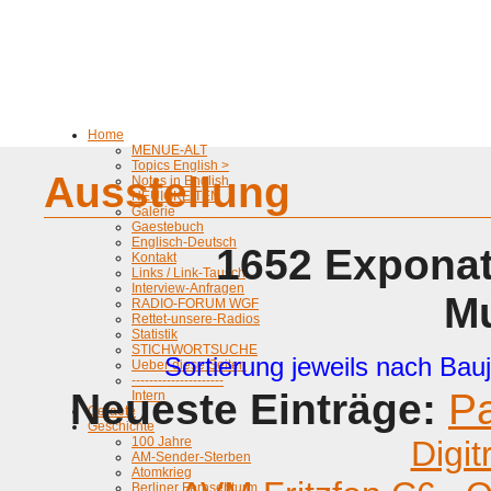
Home
MENUE-ALT
Topics English >
Ausstellung
Notes in English
NEUIGKEITEN
Galerie
Gaestebuch
Englisch-Deutsch
1652 Exponat
Kontakt
Links / Link-Tausch
Interview-Anfragen
M
RADIO-FORUM WGF
Rettet-unsere-Radios
Statistik
STICHWORTSUCHE
Sortierung jeweils nach Bauj
Ueber diese Seiten
---------------------
Neueste Einträge:
P
Intern
Geraete
Geschichte
100 Jahre
Digit
AM-Sender-Sterben
Atomkrieg
Berliner Fernsehturm