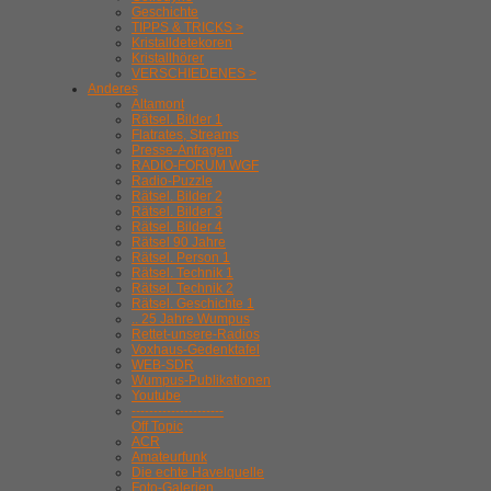
Geschichte
TIPPS & TRICKS >
Kristalldetekoren
Kristallhörer
VERSCHIEDENES >
Anderes
Altamont
Rätsel. Bilder 1
Flatrates, Streams
Presse-Anfragen
RADIO-FORUM WGF
Radio-Puzzle
Rätsel. Bilder 2
Rätsel. Bilder 3
Rätsel. Bilder 4
Rätsel 90 Jahre
Rätsel. Person 1
Rätsel. Technik 1
Rätsel. Technik 2
Rätsel. Geschichte 1
.. 25 Jahre Wumpus
Rettet-unsere-Radios
Voxhaus-Gedenktafel
WEB-SDR
Wumpus-Publikationen
Youtube
---------------------
Off Topic
ACR
Amateurfunk
Die echte Havelquelle
Foto-Galerien