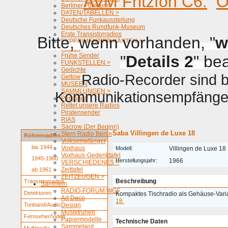
AVM Fritzfon C6.
O
Berliner Funkturm
DATEN/TABELLEN >
Deutsche Funkausstellung
Deutsches Rundfunk-Museum
Erste Transistorradios
Bitte, wenn vorhanden, "
w
EXPERIMENTIER-KÄSTEN >
Firmen
Frühe Sender
"
Details 2
" be
FUNKSTELLEN >
Gedichte
Radio-Recorder sind be
Geltow
MUSEEN
SAMMLUNGEN >
Kommunikationsempfänger 
Personen
Rettet unsere Radios
Piratensender
RIAS
Sacrow (Der Beginn)
Saba Villingen de Luxe 18
Stern Radio Berlin
Röhrenradios
Volksempfänger
bis 1944
Voxhaus
Modell:
Villingen de Luxe 18
Voxhaus-Gedenktafel
1945-1960
Herstellungsjahr:
1966
VERSCHIEDENES >
Zeittafel
ab 1961
ZEITZEUGEN >
Beschreibung
Transistorradios
Sammeln
RADIO-FORUM WGF
Detektoren
Kompaktes Tischradio als Gehäuse-Vari
Art Deco
18.
Tonband/Audio
Design
Musiktruhen
Fernseher/Video
Papiermodelle
Technische Daten
Sammelwut