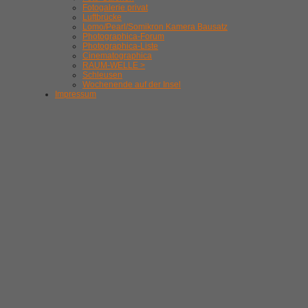
Fotogalerie privat
Luftbrücke
Lomo/Pearl/Somikron Kamera Bausatz
Photographica-Forum
Photographica-Liste
Cinematographica
RAUM-WELLE >
Schleusen
Wochenende auf der Insel
Impressum