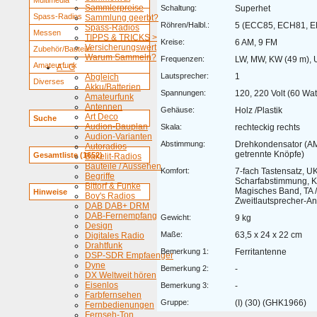
Multimedia
Sammlerpreise
Schaltung:
Superhet
Spass-Radios
Sammlung geerbt?
Röhren/Halbl.:
5 (ECC85, ECH81, E
Spass-Radios
Messen
TIPPS & TRICKS >
Kreise:
6 AM, 9 FM
Versicherungswert
Zubehör/Bauteile
Warum Sammeln?
Frequenzen:
LW, MW, KW (49 m),
Amateurfunk
A - G
Lautsprecher:
1
Abgleich
Diverses
Akku/Batterien
Spannungen:
120, 220 Volt (60 Wat
Amateurfunk
Antennen
Gehäuse:
Holz /Plastik
Art Deco
Suche
Audion-Bauplan
Skala:
rechteckig rechts
Audion-Varianten
Abstimmung:
Drehkondensator (AM
Autoradios
getrennte Knöpfe)
Gesamtliste (1652)
Bakelit-Radios
Bauteile / Aussehen
Komfort:
7-fach Tastensatz, U
Begriffe
Scharfabstimmung, K
Bittorf & Funke
Magisches Band, TA /
Hinweise
Boy's Radios
Zweitlautsprecher-A
DAB DAB+ DRM
DAB-Fernempfang
Gewicht:
9 kg
Design
Maße:
63,5 x 24 x 22 cm
Digitales Radio
Drahtfunk
Bemerkung 1:
Ferritantenne
DSP-SDR Empfaenger
Dyne
Bemerkung 2:
-
DX Weltweit hören
Eisenlos
Bemerkung 3:
-
Farbfernsehen
Gruppe:
(I) (30) (GHK1966)
Fernbedienungen
Fernseh-Ton