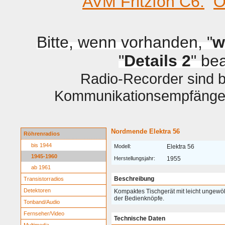
AVM Fritzfon C6.
O
Bitte, wenn vorhanden, "
w
"
Details 2
" be
Radio-Recorder sind be
Kommunikationsempfänger 
Nordmende Elektra 56
Röhrenradios
bis 1944
Modell:
Elektra 56
1945-1960
Herstellungsjahr:
1955
ab 1961
Beschreibung
Transistorradios
Detektoren
Kompaktes Tischgerät mit leicht ungewö
der Bedienknöpfe.
Tonband/Audio
Fernseher/Video
Technische Daten