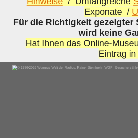
Hinweise
/ Umfangreiche
S
Exponate /
U
Für die Richtigkeit gezeigter
wird keine G
Hat Ihnen das Online-Museu
Eintrag i
© 1996/2026 Wumpus Welt der Radios. Rainer Steinfuehr,
WGF
| Besucherzähler