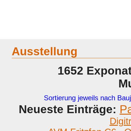
Home
Geraete
Geschichte
Sammeln
A - G
H - P
R -
Ausstellung
1652 Exponat
M
Sortierung jeweils nach Bauj
Neueste Einträge:
P
Digit