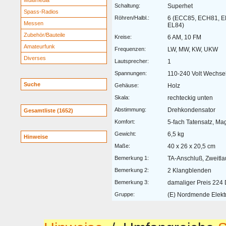
Multimedia
Schaltung:
Superhet
Spass-Radios
Röhren/Halbl.:
6 (ECC85, ECH81, E
Messen
EL84)
Zubehör/Bauteile
Kreise:
6 AM, 10 FM
Amateurfunk
Frequenzen:
LW, MW, KW, UKW
Diverses
Lautsprecher:
1
Spannungen:
110-240 Volt Wechse
Suche
Gehäuse:
Holz
Skala:
rechteckig unten
Abstimmung:
Drehkondensator
Gesamtliste (1652)
Komfort:
5-fach Tatensatz, Ma
Gewicht:
6,5 kg
Hinweise
Maße:
40 x 26 x 20,5 cm
Bemerkung 1:
TA-Anschluß, Zweitl
Bemerkung 2:
2 Klangblenden
Bemerkung 3:
damaliger Preis 224
Gruppe:
(E) Nordmende Elekt