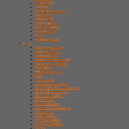
Musiktruhen
Nachhall
NAHAUFNAHMEN >
Not-Radios
Online-Buch
Online-Museum
Philetta-Radios
Phonotechnik
Player
Portable Radios
R - Z
Radio? Rundfunk?
Radio-Kameras
Radio Zukunft ?
Radios mit Textanzeige
Reparaturen Service
RÖHREN >
Röhrenprüfgeräte
Saba
.. Saba-Liste
.. Saba Freiburg WIII
Schaltbilder, Schaltbildlesen
SDR-DSP Empfänger
Selbstbau-Projekte
Signalgeber
Skalenscheiben
Skalenseil Seilantriebe
Schnurlos ...
Spass-Radios
s-plan Bibliothek
Stecker / Buchsen
Stereo