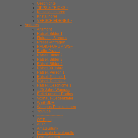
Geschichte
TIPPS & TRICKS >
Kristalldetekoren
Kristallhörer
VERSCHIEDENES >
Anderes
Altamont
Rätsel. Bilder 1
Flatrates, Streams
Presse-Anfragen
RADIO-FORUM WGF
Radio-Puzzle
Rätsel. Bilder 2
Rätsel. Bilder 3
Rätsel. Bilder 4
Rätsel 90 Jahre
Rätsel. Person 1
Rätsel. Technik 1
Rätsel. Technik 2
Rätsel. Geschichte 1
.. 25 Jahre Wumpus
Rettet-unsere-Radios
Voxhaus-Gedenktafel
WEB-SDR
Wumpus-Publikationen
Youtube
---------------------
Off Topic
ACR
Amateurfunk
Die echte Havelquelle
Foto-Galerien