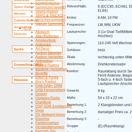
Multimedia
Sammlerpreise
Röhren/Halbl.:
6 (ECC85, ECH81, E
Spass-Radios
Sammlung geerbt?
EL84)
Spass-Radios
Messen
TIPPS & TRICKS >
Kreise:
6 AM, 10 FM
Versicherungswert
Zubehör/Bauteile
Warum Sammeln?
Frequenzen:
LW, MW, UKW
Amateurfunk
A - G
Lautsprecher:
3 (1x Oval-Tief/Mittelt
Abgleich
Diverses
Hochton)
Akku/Batterien
Amateurfunk
Spannungen:
110-240 Volt Wechsel
Antennen
Art Deco
Suche
Gehäuse:
Holz
Audion-Bauplan
Audion-Varianten
Skala:
rechteckig unten Mitt
Autoradios
Abstimmung:
Drehkondensator
Gesamtliste (1652)
Bakelit-Radios
Bauteile / Aussehen
Komfort:
Raumklang durch Sei
Begriffe
Ferrit-Antenne, Magi
Bittorf & Funke
5-fach u. 4-fach Taste
Hinweise
Boy's Radios
Lautsprecher-Anschl
DAB DAB+ DRM
DAB-Fernempfang
Gewicht:
9 kg
Design
Maße:
54 x 33 x 22 cm
Digitales Radio
Drahtfunk
Bemerkung 1:
2 Klangblenden und 
DSP-SDR Empfaenger
Dyne
Bemerkung 2:
damaliger Preis ca.
DX Weltweit hören
Eisenlos
Bemerkung 3:
-
Farbfernsehen
Gruppe:
(E) (Raumklang)
Fernbedienungen
Fernseh-Ton