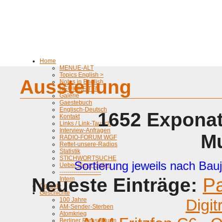
Home
MENUE-ALT
Topics English >
Ausstellung
Notes in English
NEUIGKEITEN
Galerie
Gaestebuch
Englisch-Deutsch
1652 Exponat
Kontakt
Links / Link-Tausch
Interview-Anfragen
M
RADIO-FORUM WGF
Rettet-unsere-Radios
Statistik
STICHWORTSUCHE
Sortierung jeweils nach Bauj
Ueber diese Seiten
---------------------
Neueste Einträge:
P
Intern
Geraete
Geschichte
100 Jahre
Digit
AM-Sender-Sterben
Atomkrieg
Berliner Fernsehturm