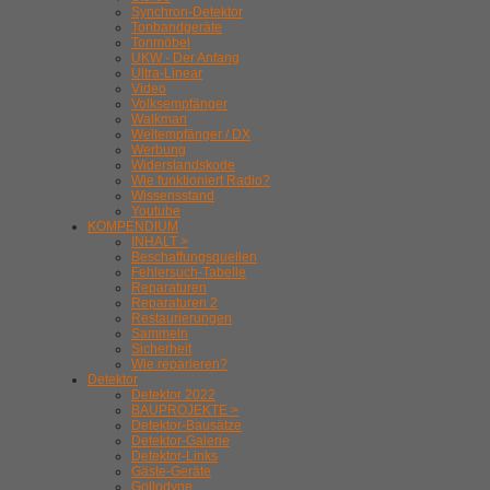
Synchron-Detektor
Tonbandgeräte
Tonmöbel
UKW - Der Anfang
Ultra-Linear
Video
Volksempfänger
Walkman
Weltempfänger / DX
Werbung
Widerstandskode
Wie funktioniert Radio?
Wissensstand
Youtube
KOMPENDIUM
INHALT >
Beschaffungsquellen
Fehlersuch-Tabelle
Reparaturen
Reparaturen 2
Restaurierungen
Sammeln
Sicherheit
Wie reparieren?
Detektor
Detektor 2022
BAUPROJEKTE >
Detektor-Bausätze
Detektor-Galerie
Detektor-Links
Gäste-Geräte
Gollodyne