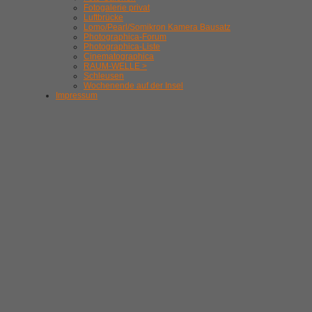
Fotogalerie privat
Luftbrücke
Lomo/Pearl/Somikron Kamera Bausatz
Photographica-Forum
Photographica-Liste
Cinematographica
RAUM-WELLE >
Schleusen
Wochenende auf der Insel
Impressum