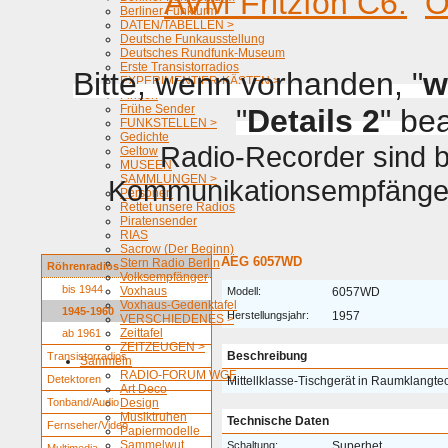
AVM Fritzfon C6.
O
Berliner Funkturm
DATEN/TABELLEN >
Deutsche Funkausstellung
Deutsches Rundfunk-Museum
Erste Transistorradios
Bitte, wenn vorhanden, "
w
EXPERIMENTIER-KÄSTEN >
Firmen
Frühe Sender
"
Details 2
" be
FUNKSTELLEN >
Gedichte
Radio-Recorder sind be
Geltow
MUSEEN
SAMMLUNGEN >
Kommunikationsempfänger 
Personen
Rettet unsere Radios
Piratensender
RIAS
Sacrow (Der Beginn)
AEG 6057WD
Stern Radio Berlin
Röhrenradios
Volksempfänger
bis 1944
Voxhaus
Modell:
6057WD
Voxhaus-Gedenktafel
1945-1960
Herstellungsjahr:
1957
VERSCHIEDENES >
Zeittafel
ab 1961
ZEITZEUGEN >
Beschreibung
Transistorradios
Sammeln
RADIO-FORUM WGF
Detektoren
Mittellklasse-Tischgerät in Raumklangte
Art Deco
Tonband/Audio
Design
Musiktruhen
Technische Daten
Fernseher/Video
Papiermodelle
Sammelwut
Schaltung:
Superhet