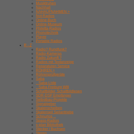
Musiktruhen
Nachhall
NAHAUFNAHMEN >
Not-Radios
Online-Buch
Online-Museum
Philetta-Radios
Phonotechnik
Player
Portable Radios
R - Z
Radio? Rundfunk?
Radio-Kameras
Radio Zukunft ?
Radios mit Textanzeige
Reparaturen Service
RÖHREN >
Röhrenprüfgeräte
Saba
.. Saba-Liste
.. Saba Freiburg WIII
Schaltbilder, Schaltbildlesen
SDR-DSP Empfänger
Selbstbau-Projekte
Signalgeber
Skalenscheiben
Skalenseil Seilantriebe
Schnurlos ...
Spass-Radios
s-plan Bibliothek
Stecker / Buchsen
Stereo