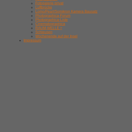
Fotogalerie privat
Luftbrücke
Lomo/Pearl/Somikron Kamera Bausatz
Photographica-Forum
Photographica-Liste
Cinematographica
RAUM-WELLE >
Schleusen
Wochenende auf der Insel
Impressum