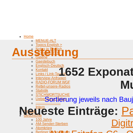
Home
MENUE-ALT
Topics English >
Ausstellung
Notes in English
NEUIGKEITEN
Galerie
Gaestebuch
Englisch-Deutsch
1652 Exponat
Kontakt
Links / Link-Tausch
Interview-Anfragen
M
RADIO-FORUM WGF
Rettet-unsere-Radios
Statistik
STICHWORTSUCHE
Sortierung jeweils nach Bauj
Ueber diese Seiten
---------------------
Neueste Einträge:
P
Intern
Geraete
Geschichte
100 Jahre
Digit
AM-Sender-Sterben
Atomkrieg
Berliner Fernsehturm