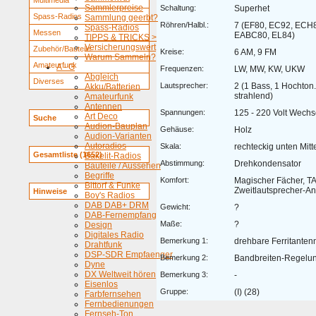
Multimedia
Sammlerpreise
Schaltung:
Superhet
Spass-Radios
Sammlung geerbt?
Röhren/Halbl.:
7 (EF80, EC92, ECH
Spass-Radios
Messen
EABC80, EL84)
TIPPS & TRICKS >
Versicherungswert
Zubehör/Bauteile
Kreise:
6 AM, 9 FM
Warum Sammeln?
Amateurfunk
A - G
Frequenzen:
LW, MW, KW, UKW
Abgleich
Diverses
Lautsprecher:
2 (1 Bass, 1 Hochton
Akku/Batterien
strahlend)
Amateurfunk
Antennen
Spannungen:
125 - 220 Volt Wechs
Art Deco
Suche
Audion-Bauplan
Gehäuse:
Holz
Audion-Varianten
Autoradios
Skala:
rechteckig unten Mitt
Gesamtliste (1652)
Bakelit-Radios
Abstimmung:
Drehkondensator
Bauteile / Aussehen
Begriffe
Komfort:
Magischer Fächer, T
Bittorf & Funke
Zweitlautsprecher-A
Hinweise
Boy's Radios
DAB DAB+ DRM
Gewicht:
?
DAB-Fernempfang
Maße:
?
Design
Digitales Radio
Bemerkung 1:
drehbare Ferritanten
Drahtfunk
DSP-SDR Empfaenger
Bemerkung 2:
Bandbreiten-Regelu
Dyne
DX Weltweit hören
Bemerkung 3:
-
Eisenlos
Gruppe:
(I) (28)
Farbfernsehen
Fernbedienungen
Fernseh-Ton