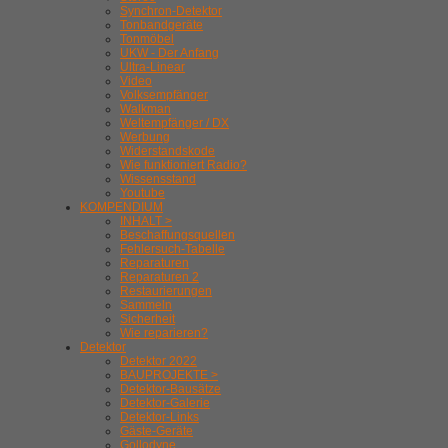
Synchron-Detektor
Tonbandgeräte
Tonmöbel
UKW - Der Anfang
Ultra-Linear
Video
Volksempfänger
Walkman
Weltempfänger / DX
Werbung
Widerstandskode
Wie funktioniert Radio?
Wissensstand
Youtube
KOMPENDIUM
INHALT >
Beschaffungsquellen
Fehlersuch-Tabelle
Reparaturen
Reparaturen 2
Restaurierungen
Sammeln
Sicherheit
Wie reparieren?
Detektor
Detektor 2022
BAUPROJEKTE >
Detektor-Bausätze
Detektor-Galerie
Detektor-Links
Gäste-Geräte
Gollodyne