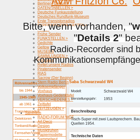
AVM Fritzfon C6.
O
Berliner Funkturm
DATEN/TABELLEN >
Deutsche Funkausstellung
Deutsches Rundfunk-Museum
Erste Transistorradios
Bitte, wenn vorhanden, "
w
EXPERIMENTIER-KÄSTEN >
Firmen
Frühe Sender
"
Details 2
" be
FUNKSTELLEN >
Gedichte
Radio-Recorder sind be
Geltow
MUSEEN
SAMMLUNGEN >
Kommunikationsempfänger 
Personen
Rettet unsere Radios
Piratensender
RIAS
Sacrow (Der Beginn)
Saba Schwarzwald W4
Stern Radio Berlin
Röhrenradios
Volksempfänger
bis 1944
Voxhaus
Modell:
Schwarzwald W4
Voxhaus-Gedenktafel
1945-1960
Herstellungsjahr:
1953
VERSCHIEDENES >
Zeittafel
ab 1961
ZEITZEUGEN >
Beschreibung
Transistorradios
Sammeln
RADIO-FORUM WGF
Detektoren
Tisch-Super mit zwei Lautsprechern. Ba
Art Deco
Quellen 1954.
Tonband/Audio
Design
Musiktruhen
Fernseher/Video
Papiermodelle
Technische Daten
Sammelwut