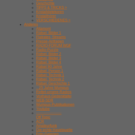
Geschichte
TIPPS & TRICKS >
Kristalldetekoren
Kristallhörer
VERSCHIEDENES >
Anderes
Altamont
Rätsel. Bilder 1
Flatrates, Streams
Presse-Anfragen
RADIO-FORUM WGF
Radio-Puzzle
Rätsel. Bilder 2
Rätsel. Bilder 3
Rätsel. Bilder 4
Rätsel 90 Jahre
Rätsel. Person 1
Rätsel. Technik 1
Rätsel. Technik 2
Rätsel. Geschichte 1
.. 25 Jahre Wumpus
Rettet-unsere-Radios
Voxhaus-Gedenktafel
WEB-SDR
Wumpus-Publikationen
Youtube
---------------------
Off Topic
ACR
Amateurfunk
Die echte Havelquelle
Foto-Galerien