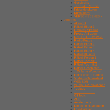
Geschichte
TIPPS & TRICKS >
Kristalldetekoren
Kristallhörer
VERSCHIEDENES >
Anderes
Altamont
Rätsel. Bilder 1
Flatrates, Streams
Presse-Anfragen
RADIO-FORUM WGF
Radio-Puzzle
Rätsel. Bilder 2
Rätsel. Bilder 3
Rätsel. Bilder 4
Rätsel 90 Jahre
Rätsel. Person 1
Rätsel. Technik 1
Rätsel. Technik 2
Rätsel. Geschichte 1
.. 25 Jahre Wumpus
Rettet-unsere-Radios
Voxhaus-Gedenktafel
WEB-SDR
Wumpus-Publikationen
Youtube
---------------------
Off Topic
ACR
Amateurfunk
Die echte Havelquelle
Foto-Galerien