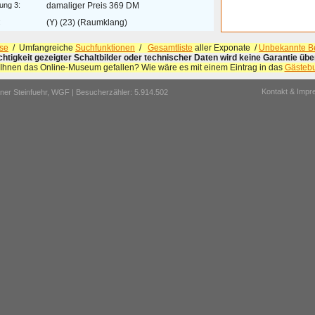
ung 3:
damaliger Preis 369 DM
:
(Y) (23) (Raumklang)
se
/ Umfangreiche
Suchfunktionen
/
Gesamtliste
aller Exponate /
Unbekannte Be
ichtigkeit gezeigter Schaltbilder oder technischer Daten wird keine Garantie ü
 Ihnen das Online-Museum gefallen? Wie wäre es mit einem Eintrag in das
Gästeb
Kontakt & Imp
er Steinfuehr,
WGF
| Besucherzähler: 5.914.502