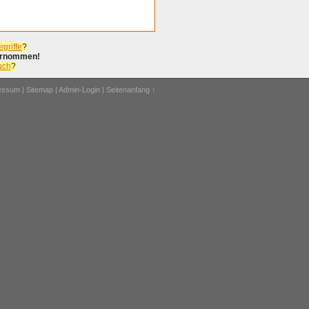
griffe
?
bernommen!
uch
?
ressum
|
Sitemap
|
Admin-Login
|
Seitenanfang ↑