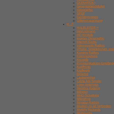
GEFAHREN !
Gegentaktendstufen
Geographic
GFGF
Gerätegruppen
Gittervorspannung
H - P
HALBLEITER >
Heinzelmann
HF-Vorstufe
Ingelen Geographic
Internet-Radio
Interessante Radios
iPhone, Smartphones, usw
Kamera-Radios
Klangregelung
Knoepfe
Kommunikations-Empfäng
Kopfhörer
Kraftwerk
Belamie
Lautsprecher
Letzte AM-Sender
Loop-Antennen
Membra-Katalog
Messen
MHG-Schaltung
Mikrofone
Miniatur-Radios
Modern-zu-alt Verbinden
Morphy Richards
Multimedia