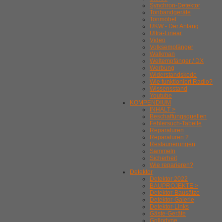
Synchron-Detektor
Tonbandgeräte
Tonmöbel
UKW - Der Anfang
Ultra-Linear
Video
Volksempfänger
Walkman
Weltempfänger / DX
Werbung
Widerstandskode
Wie funktioniert Radio?
Wissensstand
Youtube
KOMPENDIUM
INHALT >
Beschaffungsquellen
Fehlersuch-Tabelle
Reparaturen
Reparaturen 2
Restaurierungen
Sammeln
Sicherheit
Wie reparieren?
Detektor
Detektor 2022
BAUPROJEKTE >
Detektor-Bausätze
Detektor-Galerie
Detektor-Links
Gäste-Geräte
Gollodyne