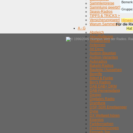
Bemerk
Sammlerpreise
Sammlung geerbt?
Gruppe
Spass-Radios
TIPPS & TRICKS >
Versicherungswert
Hinwei
Warum Sammeln?
Für die R
A - G
Hat
Abgleich
Akku/Batterien
© 1996/2026 Wumpus Welt der Radios. Rain
Amateurfunk
Antennen
Art Deco
Audion-Bauplan
Audion-Varianten
Autoradios
Bakelit-Radios
Bauteile / Aussehen
Begriffe
Bittorf & Funke
Boy's Radios
DAB DAB+ DRM
DAB-Fernempfang
Design
Digitales Radio
Drahtfunk
DSP-SDR Empfaenger
Dyne
DX Weltweit hören
Eisenlos
Farbfernsehen
Fernbedienungen
Fernseh-Ton