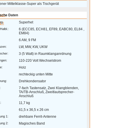
ner Mittelklasse-Super als Tischgerät
eum
sche Daten
ng:
Superhet
 >
Halbl.:
6 (ECC85, ECH81, EF89, EABC80, EL84 ,
EM84)
6 AM, 9 FM
nzen:
LW, MW, KW, UKW
echer:
3 (5 Watt) in Raumklanganrdnung
ngen:
110-220 Volt Wechselstrom
e:
Holz
rechteckig unten Mitte
mung:
Drehkondensator
:
7-fach Tastensatz, Zwei Klangblenden,
TA/TB-Anschluß, Zweitlautsprecher-
Anschluß
:
11,7 kg
61,5 x 36,5 x 26 cm
ung 1:
drehbare Ferrit-Antenne
ung 2:
Magisches Band