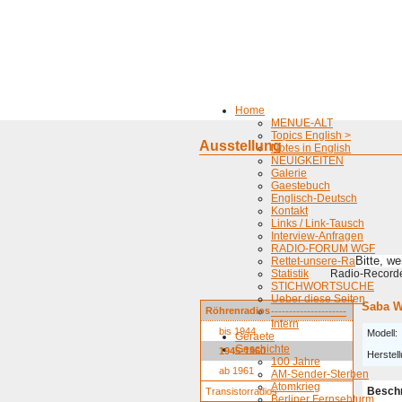
Home
MENUE-ALT
Topics English >
Ausstellung
Notes in English
NEUIGKEITEN
Galerie
Gaestebuch
Englisch-Deutsch
Kontakt
Links / Link-Tausch
Interview-Anfragen
RADIO-FORUM WGF
Bitte, w
Rettet-unsere-Radios
Statistik
Radio-Recorder
STICHWORTSUCHE
Ueber diese Seiten
Saba W
Röhrenradios
---------------------
Intern
bis 1944
Modell:
Geraete
Geschichte
1945-1960
Herstell
100 Jahre
ab 1961
AM-Sender-Sterben
Atomkrieg
Besch
Transistorradios
Berliner Fernsehturm