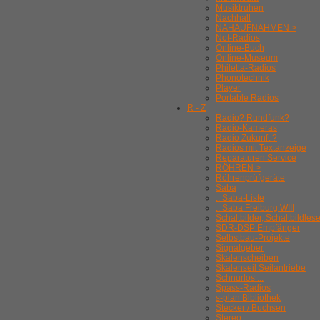
Musiktruhen
Nachhall
NAHAUFNAHMEN >
Not-Radios
Online-Buch
Online-Museum
Philetta-Radios
Phonotechnik
Player
Portable Radios
R - Z
Radio? Rundfunk?
Radio-Kameras
Radio Zukunft ?
Radios mit Textanzeige
Reparaturen Service
RÖHREN >
Röhrenprüfgeräte
Saba
.. Saba-Liste
.. Saba Freiburg WIII
Schaltbilder, Schaltbildles
SDR-DSP Empfänger
Selbstbau-Projekte
Signalgeber
Skalenscheiben
Skalenseil Seilantriebe
Schnurlos ...
Spass-Radios
s-plan Bibliothek
Stecker / Buchsen
Stereo