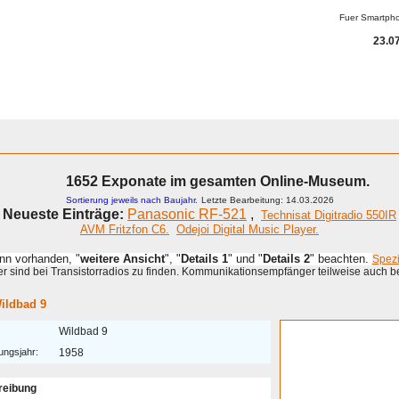
Fuer Smartph
23.07
1652 Exponate im gesamten Online-Museum.
Sortierung jeweils nach Baujahr.
Letzte Bearbeitung: 14.03.2026
Neueste Einträge:
Panasonic RF-521
,
Technisat Digitradio 550IR
AVM Fritzfon C6.
Odejoi Digital Music Player.
enn vorhanden, "
weitere Ansicht
", "
Details 1
" und "
Details 2
" beachten.
Spez
 sind bei Transistorradios zu finden. Kommunikationsempfänger teilweise auch b
ildbad 9
Wildbad 9
ungsjahr:
1958
reibung