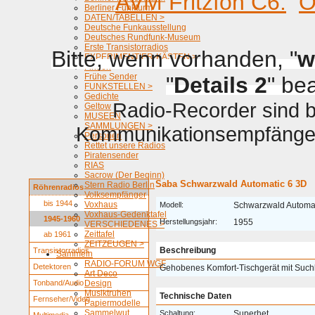
AVM Fritzfon C6.
O
Berliner Funkturm
DATEN/TABELLEN >
Deutsche Funkausstellung
Deutsches Rundfunk-Museum
Erste Transistorradios
Bitte, wenn vorhanden, "
w
EXPERIMENTIER-KÄSTEN >
Firmen
Frühe Sender
"
Details 2
" be
FUNKSTELLEN >
Gedichte
Radio-Recorder sind be
Geltow
MUSEEN
SAMMLUNGEN >
Kommunikationsempfänger 
Personen
Rettet unsere Radios
Piratensender
RIAS
Sacrow (Der Beginn)
Saba Schwarzwald Automatic 6 3D
Stern Radio Berlin
Röhrenradios
Volksempfänger
bis 1944
Voxhaus
Modell:
Schwarzwald Automat
Voxhaus-Gedenktafel
1945-1960
Herstellungsjahr:
1955
VERSCHIEDENES >
Zeittafel
ab 1961
ZEITZEUGEN >
Beschreibung
Transistorradios
Sammeln
RADIO-FORUM WGF
Detektoren
Gehobenes Komfort-Tischgerät mit Such
Art Deco
Tonband/Audio
Design
Musiktruhen
Technische Daten
Fernseher/Video
Papiermodelle
Sammelwut
Schaltung:
Superhet