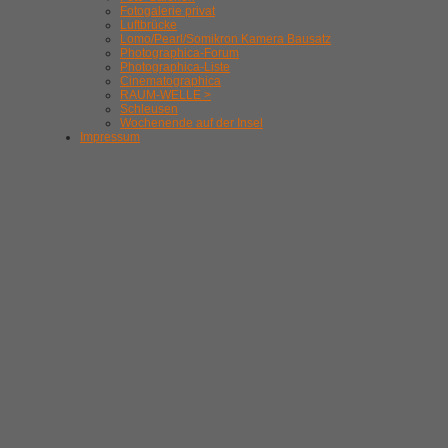
Fotogalerie privat
Luftbrücke
Lomo/Pearl/Somikron Kamera Bausatz
Photographica-Forum
Photographica-Liste
Cinematographica
RAUM-WELLE >
Schleusen
Wochenende auf der Insel
Impressum