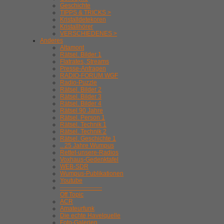
Geschichte
TIPPS & TRICKS >
Kristalldetekoren
Kristallhörer
VERSCHIEDENES >
Anderes
Altamont
Rätsel. Bilder 1
Flatrates, Streams
Presse-Anfragen
RADIO-FORUM WGF
Radio-Puzzle
Rätsel. Bilder 2
Rätsel. Bilder 3
Rätsel. Bilder 4
Rätsel 90 Jahre
Rätsel. Person 1
Rätsel. Technik 1
Rätsel. Technik 2
Rätsel. Geschichte 1
.. 25 Jahre Wumpus
Rettet-unsere-Radios
Voxhaus-Gedenktafel
WEB-SDR
Wumpus-Publikationen
Youtube
---------------------
Off Topic
ACR
Amateurfunk
Die echte Havelquelle
Foto-Galerien