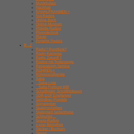
Musiktruhen
Nachhall
NAHAUFNAHMEN >
Not-Radios
Online-Buch
Online-Museum
Philetta-Radios
Phonotechnik
Player
Portable Radios
R - Z
Radio? Rundfunk?
Radio-Kameras
Radio Zukunft ?
Radios mit Textanzeige
Reparaturen Service
RÖHREN >
Röhrenprüfgeräte
Saba
.. Saba-Liste
.. Saba Freiburg WIII
Schaltbilder, Schaltbildlesen
SDR-DSP Empfänger
Selbstbau-Projekte
Signalgeber
Skalenscheiben
Skalenseil Seilantriebe
Schnurlos ...
Spass-Radios
s-plan Bibliothek
Stecker / Buchsen
Stereo