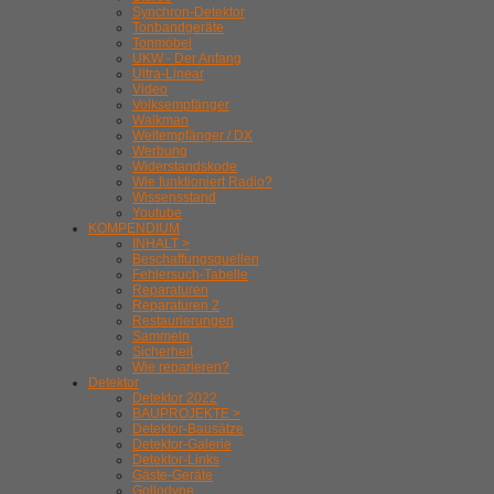
Synchron-Detektor
Tonbandgeräte
Tonmöbel
UKW - Der Anfang
Ultra-Linear
Video
Volksempfänger
Walkman
Weltempfänger / DX
Werbung
Widerstandskode
Wie funktioniert Radio?
Wissensstand
Youtube
KOMPENDIUM
INHALT >
Beschaffungsquellen
Fehlersuch-Tabelle
Reparaturen
Reparaturen 2
Restaurierungen
Sammeln
Sicherheit
Wie reparieren?
Detektor
Detektor 2022
BAUPROJEKTE >
Detektor-Bausätze
Detektor-Galerie
Detektor-Links
Gäste-Geräte
Gollodyne