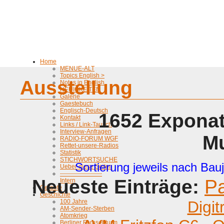
Home
MENUE-ALT
Topics English >
Ausstellung
Notes in English
NEUIGKEITEN
Galerie
Gaestebuch
Englisch-Deutsch
1652 Exponat
Kontakt
Links / Link-Tausch
Interview-Anfragen
M
RADIO-FORUM WGF
Rettet-unsere-Radios
Statistik
STICHWORTSUCHE
Sortierung jeweils nach Bauj
Ueber diese Seiten
---------------------
Neueste Einträge:
P
Intern
Geraete
Geschichte
100 Jahre
Digit
AM-Sender-Sterben
Atomkrieg
Berliner Fernsehturm