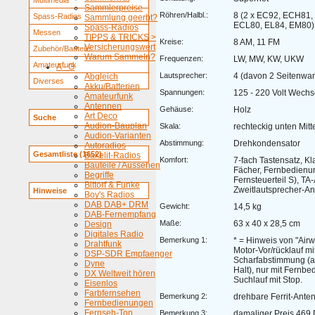
Multimedia
Sammlerpreise
Röhren/Halbl.:
8 (2 x EC92, ECH81,
Spass-Radios
Sammlung geerbt?
ECL80, EL84, EM80)
Spass-Radios
Messen
TIPPS & TRICKS >
Kreise:
8 AM, 11 FM
Versicherungswert
Zubehör/Bauteile
Warum Sammeln?
Frequenzen:
LW, MW, KW, UKW
Amateurfunk
A - G
Lautsprecher:
4 (davon 2 Seitenwa
Abgleich
Diverses
Akku/Batterien
Spannungen:
125 - 220 Volt Wechs
Amateurfunk
Antennen
Gehäuse:
Holz
Art Deco
Suche
Audion-Bauplan
Skala:
rechteckig unten Mitt
Audion-Varianten
Abstimmung:
Drehkondensator
Autoradios
Gesamtliste (1652)
Bakelit-Radios
Komfort:
7-fach Tastensatz, K
Bauteile / Aussehen
Fächer, Fernbedienu
Begriffe
Fernsteuerteil S), TA
Bittorf & Funke
Zweitlautsprecher-A
Hinweise
Boy's Radios
DAB DAB+ DRM
Gewicht:
14,5 kg
DAB-Fernempfang
Maße:
63 x 40 x 28,5 cm
Design
Digitales Radio
Bemerkung 1:
* = Hinweis von "Ai
Drahtfunk
Motor-Vor/rücklauf mi
DSP-SDR Empfaenger
Scharfabstimmung (a
Dyne
Halt), nur mit Fernb
DX Weltweit hören
Suchlauf mit Stop.
Eisenlos
Farbfernsehen
Bemerkung 2:
drehbare Ferrit-Ante
Fernbedienungen
Fernseh-Ton
Bemerkung 3:
damaliger Preis 469