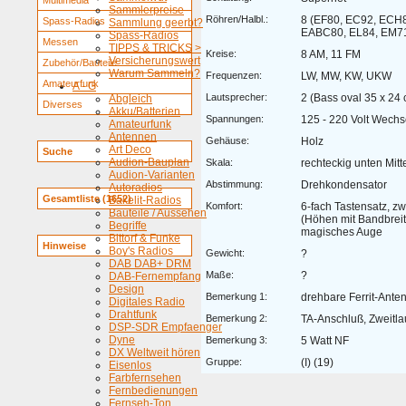
Multimedia
Sammlerpreise
Röhren/Halbl.:
8 (EF80, EC92, ECH8
Spass-Radios
Sammlung geerbt?
EABC80, EL84, EM7
Spass-Radios
Messen
TIPPS & TRICKS >
Kreise:
8 AM, 11 FM
Versicherungswert
Zubehör/Bauteile
Warum Sammeln?
Frequenzen:
LW, MW, KW, UKW
Amateurfunk
A - G
Lautsprecher:
2 (Bass oval 35 x 24
Abgleich
Diverses
Akku/Batterien
Spannungen:
125 - 220 Volt Wechs
Amateurfunk
Antennen
Gehäuse:
Holz
Art Deco
Suche
Audion-Bauplan
Skala:
rechteckig unten Mitt
Audion-Varianten
Abstimmung:
Drehkondensator
Autoradios
Gesamtliste (1652)
Bakelit-Radios
Komfort:
6-fach Tastensatz, zw
Bauteile / Aussehen
(Höhen mit Bandbreit
Begriffe
magisches Auge
Bittorf & Funke
Hinweise
Boy's Radios
Gewicht:
?
DAB DAB+ DRM
Maße:
?
DAB-Fernempfang
Design
Bemerkung 1:
drehbare Ferrit-Ante
Digitales Radio
Drahtfunk
Bemerkung 2:
TA-Anschluß, Zweitl
DSP-SDR Empfaenger
Dyne
Bemerkung 3:
5 Watt NF
DX Weltweit hören
Gruppe:
(I) (19)
Eisenlos
Farbfernsehen
Fernbedienungen
Fernseh-Ton