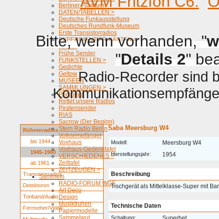
AVM Fritzfon C6.
O
Berliner Funkturm
DATEN/TABELLEN >
Deutsche Funkausstellung
Deutsches Rundfunk-Museum
Erste Transistorradios
Bitte, wenn vorhanden, "
w
EXPERIMENTIER-KÄSTEN >
Firmen
Frühe Sender
"
Details 2
" be
FUNKSTELLEN >
Gedichte
Radio-Recorder sind be
Geltow
MUSEEN
SAMMLUNGEN >
Kommunikationsempfänger 
Personen
Rettet unsere Radios
Piratensender
RIAS
Sacrow (Der Beginn)
Saba Meersburg W4
Stern Radio Berlin
Röhrenradios
Volksempfänger
bis 1944
Voxhaus
Modell:
Meersburg W4
Voxhaus-Gedenktafel
1945-1960
Herstellungsjahr:
1954
VERSCHIEDENES >
Zeittafel
ab 1961
ZEITZEUGEN >
Beschreibung
Transistorradios
Sammeln
RADIO-FORUM WGF
Detektoren
Tischgerät als Mittelklasse-Super mit B
Art Deco
Tonband/Audio
Design
Musiktruhen
Technische Daten
Fernseher/Video
Papiermodelle
Sammelwut
Schaltung:
Superhet