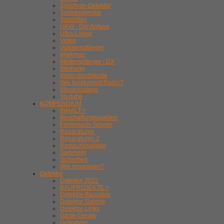
Synchron-Detektor
Tonbandgeräte
Tonmöbel
UKW - Der Anfang
Ultra-Linear
Video
Volksempfänger
Walkman
Weltempfänger / DX
Werbung
Widerstandskode
Wie funktioniert Radio?
Wissensstand
Youtube
KOMPENDIUM
INHALT >
Beschaffungsquellen
Fehlersuch-Tabelle
Reparaturen
Reparaturen 2
Restaurierungen
Sammeln
Sicherheit
Wie reparieren?
Detektor
Detektor 2022
BAUPROJEKTE >
Detektor-Bausätze
Detektor-Galerie
Detektor-Links
Gäste-Geräte
Gollodyne