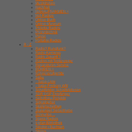
Musiktruhen
Nachhall
NAHAUFNAHMEN >
Not-Radios
Online-Buch
Online-Museum
Philetta-Radios
Phonotechnik
Player
Portable Radios
R - Z
Radio? Rundfunk?
Radio-Kameras
Radio Zukunft ?
Radios mit Textanzeige
Reparaturen Service
RÖHREN >
Röhrenprüfgeräte
Saba
.. Saba-Liste
.. Saba Freiburg WIII
Schaltbilder, Schaltbildlesen
SDR-DSP Empfänger
Selbstbau-Projekte
Signalgeber
Skalenscheiben
Skalenseil Seilantriebe
Schnurlos ...
Spass-Radios
s-plan Bibliothek
Stecker / Buchsen
Stereo