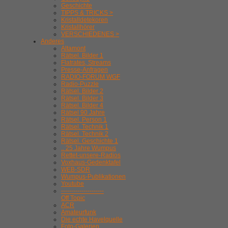
Geschichte
TIPPS & TRICKS >
Kristalldetekoren
Kristallhörer
VERSCHIEDENES >
Anderes
Altamont
Rätsel. Bilder 1
Flatrates, Streams
Presse-Anfragen
RADIO-FORUM WGF
Radio-Puzzle
Rätsel. Bilder 2
Rätsel. Bilder 3
Rätsel. Bilder 4
Rätsel 90 Jahre
Rätsel. Person 1
Rätsel. Technik 1
Rätsel. Technik 2
Rätsel. Geschichte 1
.. 25 Jahre Wumpus
Rettet-unsere-Radios
Voxhaus-Gedenktafel
WEB-SDR
Wumpus-Publikationen
Youtube
---------------------
Off Topic
ACR
Amateurfunk
Die echte Havelquelle
Foto-Galerien