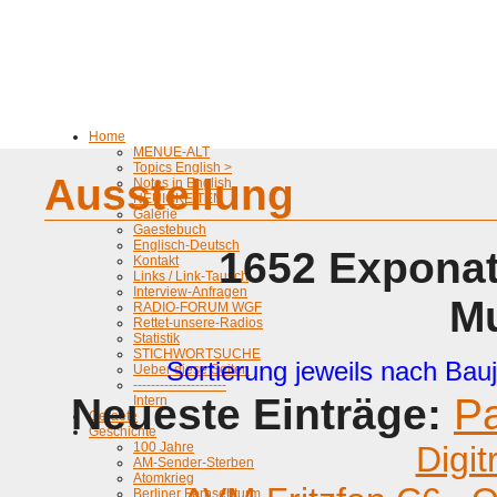
Home
MENUE-ALT
Topics English >
Ausstellung
Notes in English
NEUIGKEITEN
Galerie
Gaestebuch
Englisch-Deutsch
1652 Exponat
Kontakt
Links / Link-Tausch
Interview-Anfragen
M
RADIO-FORUM WGF
Rettet-unsere-Radios
Statistik
STICHWORTSUCHE
Sortierung jeweils nach Bauj
Ueber diese Seiten
---------------------
Neueste Einträge:
P
Intern
Geraete
Geschichte
100 Jahre
Digit
AM-Sender-Sterben
Atomkrieg
Berliner Fernsehturm