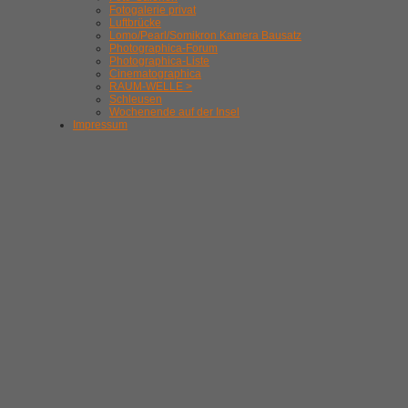
Fotogalerie privat
Luftbrücke
Lomo/Pearl/Somikron Kamera Bausatz
Photographica-Forum
Photographica-Liste
Cinematographica
RAUM-WELLE >
Schleusen
Wochenende auf der Insel
Impressum