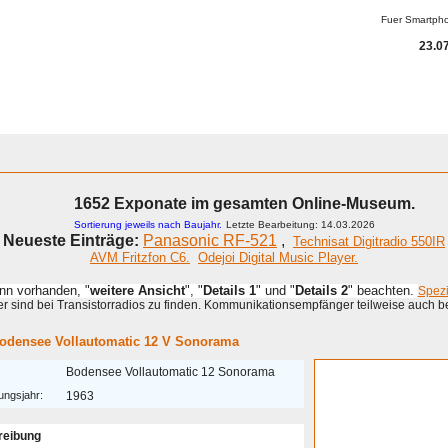
Fuer Smartph
23.07
1652 Exponate im gesamten Online-Museum.
Sortierung jeweils nach Baujahr.
Letzte Bearbeitung: 14.03.2026
Neueste Einträge:
Panasonic RF-521
,
Technisat Digitradio 550IR
AVM Fritzfon C6.
Odejoi Digital Music Player.
enn vorhanden, "
weitere Ansicht
", "
Details 1
" und "
Details 2
" beachten.
Spez
 sind bei Transistorradios zu finden. Kommunikationsempfänger teilweise auch b
odensee Vollautomatic 12 V Sonorama
Bodensee Vollautomatic 12 Sonorama
ungsjahr:
1963
reibung