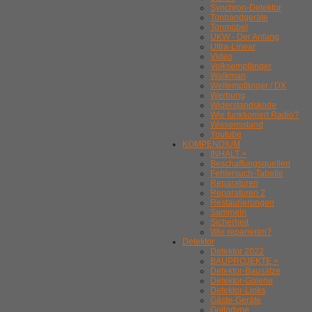
Synchron-Detektor
Tonbandgeräte
Tonmöbel
UKW - Der Anfang
Ultra-Linear
Video
Volksempfänger
Walkman
Weltempfänger / DX
Werbung
Widerstandskode
Wie funktioniert Radio?
Wissensstand
Youtube
KOMPENDIUM
INHALT >
Beschaffungsquellen
Fehlersuch-Tabelle
Reparaturen
Reparaturen 2
Restaurierungen
Sammeln
Sicherheit
Wie reparieren?
Detektor
Detektor 2022
BAUPROJEKTE >
Detektor-Bausätze
Detektor-Galerie
Detektor-Links
Gäste-Geräte
Gollodyne