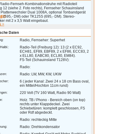
Radio-Fernseh-Kombinationstruhe mit Radioteil
g 12 (siehe 2. Foto rechts), Fernseher Schauinsland
 Plattenwechsler Dual 1008A, optional Tonbandgerät
eum
-4
(595,- DM) oder TK125S (695,- DM). Stereo-
ker mit 2 x 3,5 Watt eingebaut.
 >
sche Daten
ng:
Radio, Fernseher: Superhet
Halbl.:
Radio-Teil (Freiburg 12): 13 (2 x EC92,
ECH81, EF89, EBF89, 2 x EF86, ECC83, 2
x ELL80, EABC80, ECL80, EM84).
FS-Teil (Schauinsland T128V):
Radio:
nzen:
Radio: LW, MW, KW, UKW
echer:
6 ( jeder Kanal: Zwei 24 x 18 cm Bass oval,
ein Mittel/Hochton 11cm rund)
ngen:
220 Volt (TV 160 Watt, Radio 90 Watt)
e:
Holz. TB / Phono - Bereich oben (on top)
rechts unter Klappdeckel. Zwei
Schiebetüren: komplett geschlossen, FS
oder Rdf abgedeckt.
Radio: rechteckig Mitte
mung:
Radio: Drehkondensator
: