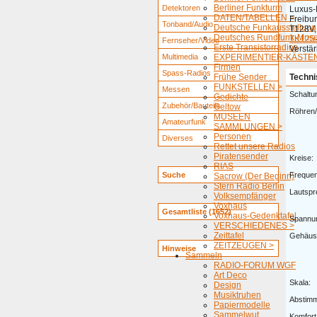
Berliner Funkturm
Detektoren
Luxus-
DATEN/TABELLEN >
Freibur
Tonband/Audio
Deutsche Funkausstellung
T128V,
Deutsches Rundfunk-Mus
TK125
Fernseher/Video
Erste Transistorradios
Verstär
Multimedia
EXPERIMENTIER-KÄSTEN
Firmen
Spass-Radios
Frühe Sender
Techni
FUNKSTELLEN >
Messen
Schaltu
Gedichte
Zubehör/Bauteile
Geltow
Röhren/
MUSEEN
Amateurfunk
SAMMLUNGEN >
Personen
Diverses
Rettet unsere Radios
Piratensender
Kreise:
RIAS
Suche
Freque
Sacrow (Der Beginn)
Stern Radio Berlin
Lautspr
Volksempfänger
Voxhaus
Gesamtliste (1652)
Voxhaus-Gedenktafel
Spannu
VERSCHIEDENES >
Zeittafel
Gehäus
ZEITZEUGEN >
Hinweise
Sammeln
RADIO-FORUM WGF
Art Deco
Skala:
Design
Musiktruhen
Abstim
Papiermodelle
Sammelwut
Komfort