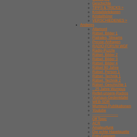
Geschichte
TIPPS & TRICKS >
Kristalldetekoren
Kristallhörer
VERSCHIEDENES >
Anderes
Altamont
Rätsel. Bilder 1
Flatrates, Streams
Presse-Anfragen
RADIO-FORUM WGF
Radio-Puzzle
Rätsel. Bilder 2
Rätsel. Bilder 3
Rätsel. Bilder 4
Rätsel 90 Jahre
Rätsel. Person 1
Rätsel. Technik 1
Rätsel. Technik 2
Rätsel. Geschichte 1
.. 25 Jahre Wumpus
Rettet-unsere-Radios
Voxhaus-Gedenktafel
WEB-SDR
Wumpus-Publikationen
Youtube
---------------------
Off Topic
ACR
Amateurfunk
Die echte Havelquelle
Foto-Galerien