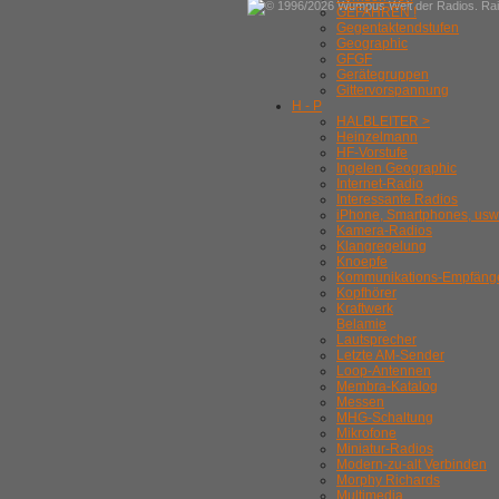
© 1996/2026 Wumpus Welt der Radios. Rain
GEFAHREN !
Gegentaktendstufen
Geographic
GFGF
Gerätegruppen
Gittervorspannung
H - P
HALBLEITER >
Heinzelmann
HF-Vorstufe
Ingelen Geographic
Internet-Radio
Interessante Radios
iPhone, Smartphones, usw
Kamera-Radios
Klangregelung
Knoepfe
Kommunikations-Empfäng
Kopfhörer
Kraftwerk
Belamie
Lautsprecher
Letzte AM-Sender
Loop-Antennen
Membra-Katalog
Messen
MHG-Schaltung
Mikrofone
Miniatur-Radios
Modern-zu-alt Verbinden
Morphy Richards
Multimedia