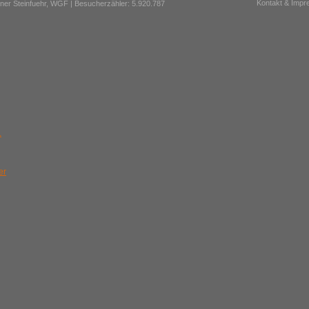
Kontakt & Imp
er Steinfuehr,
WGF
| Besucherzähler: 5.920.787
.
er