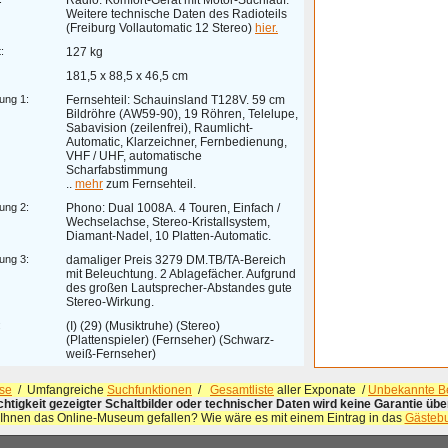
Radio: Komfort-Gerät mit Motor-Suchlauf.
Weitere technische Daten des Radioteils
(Freiburg Vollautomatic 12 Stereo)
hier.
:
127 kg
181,5 x 88,5 x 46,5 cm
ung 1:
Fernsehteil: Schauinsland T128V. 59 cm
Bildröhre (AW59-90), 19 Röhren, Telelupe,
Sabavision (zeilenfrei), Raumlicht-
Automatic, Klarzeichner, Fernbedienung,
VHF / UHF, automatische
Scharfabstimmung
..
mehr
zum Fernsehteil.
ung 2:
Phono: Dual 1008A. 4 Touren, Einfach /
Wechselachse, Stereo-Kristallsystem,
Diamant-Nadel, 10 Platten-Automatic.
ung 3:
damaliger Preis 3279 DM.TB/TA-Bereich
mit Beleuchtung. 2 Ablagefächer. Aufgrund
des großen Lautsprecher-Abstandes gute
Stereo-Wirkung.
:
(I) (29) (Musiktruhe) (Stereo)
(Plattenspieler) (Fernseher) (Schwarz-
weiß-Fernseher)
se
/ Umfangreiche
Suchfunktionen
/
Gesamtliste
aller Exponate /
Unbekannte Be
ichtigkeit gezeigter Schaltbilder oder technischer Daten wird keine Garantie ü
 Ihnen das Online-Museum gefallen? Wie wäre es mit einem Eintrag in das
Gästeb