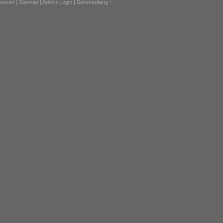
ressum
|
Sitemap
|
Admin-Login
|
Seitenanfang ↑