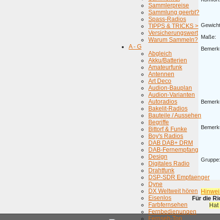
Sammlerpreise
Sammlung geerbt?
Spass-Radios
Gewicht
TIPPS & TRICKS >
Versicherungswert
Maße:
Warum Sammeln?
A - G
Bemerk
Abgleich
Akku/Batterien
Amateurfunk
Antennen
Art Deco
Audion-Bauplan
Audion-Varianten
Autoradios
Bemerk
Bakelit-Radios
Bauteile / Aussehen
Begriffe
Bemerk
Bittorf & Funke
Boy's Radios
DAB DAB+ DRM
DAB-Fernempfang
Design
Gruppe
Digitales Radio
Drahtfunk
DSP-SDR Empfaenger
Dyne
DX Weltweit hören
Hinwei
Eisenlos
Für die R
Farbfernsehen
Hat
Fernbedienungen
Fernseh-Ton