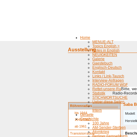
Home
MENUE-ALT
Topics English >
Ausstellung
Notes in English
NEUIGKEITEN
Galerie
Gaestebuch
Englisch-Deutsch
Kontakt
Links / Link-Tausch
Interview-Anfragen
RADIO-FORUM WGF
Bitte, w
Rettet-unsere-Radios
Statistik
Radio-Recorder
STICHWORTSUCHE
Ueber diese Seiten
Saba B
Röhrenradios
---------------------
Intern
bis 1944
Modell:
Geraete
Geschichte
1945-1960
Herstell
100 Jahre
ab 1961
AM-Sender-Sterben
Atomkrieg
Besch
Transistorradios
Berliner Fernsehturm