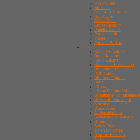
Musiktruhen
Nachhall
NAHAUFNAHMEN >
Not-Radios
Online-Buch
Online-Museum
Philetta-Radios
Phonotechnik
Player
Portable Radios
R - Z
Radio? Rundfunk?
Radio-Kameras
Radio Zukunft ?
Radios mit Textanzeige
Reparaturen Service
RÖHREN >
Röhrenprüfgeräte
Saba
.. Saba-Liste
.. Saba Freiburg WIII
Schaltbilder, Schaltbildles
SDR-DSP Empfänger
Selbstbau-Projekte
Signalgeber
Skalenscheiben
Skalenseil Seilantriebe
Schnurlos ...
Spass-Radios
s-plan Bibliothek
Stecker / Buchsen
Stereo