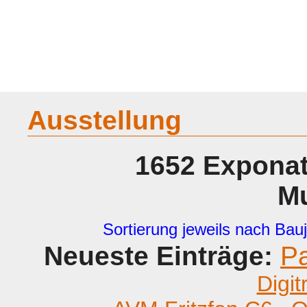
Home
Geraete
Geschichte
Sammeln
A - G
H - P
R -
Ausstellung
1652 Exponat
M
Sortierung jeweils nach Bauj
Neueste Einträge:
P
Digit