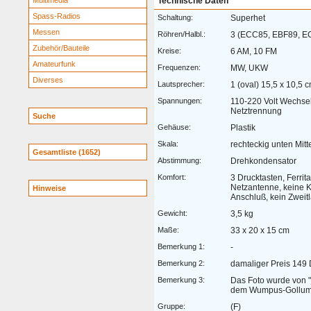
Multimedia
Technische Daten
Spass-Radios
Schaltung:
Superhet
Messen
Röhren/Halbl.:
3 (ECC85, EBF89, E
Zubehör/Bauteile
Kreise:
6 AM, 10 FM
Amateurfunk
Frequenzen:
MW, UKW
Diverses
Lautsprecher:
1 (oval) 15,5 x 10,5 c
Spannungen:
110-220 Volt Wechse
Netztrennung
Suche
Gehäuse:
Plastik
Skala:
rechteckig unten Mitt
Gesamtliste (1652)
Abstimmung:
Drehkondensator
Komfort:
3 Drucktasten, Ferri
Netzantenne, keine K
Hinweise
Anschluß, kein Zwei
Gewicht:
3,5 kg
Maße:
33 x 20 x 15 cm
Bemerkung 1:
-
Bemerkung 2:
damaliger Preis 149
Bemerkung 3:
Das Foto wurde von "
dem Wumpus-Gollum-F
Gruppe:
(F)