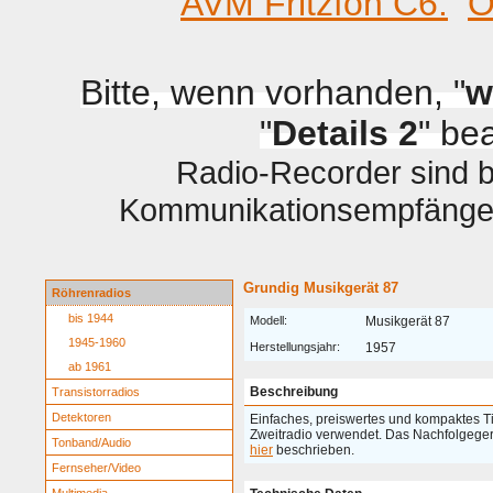
AVM Fritzfon C6.
O
Bitte, wenn vorhanden, "
w
"
Details 2
" be
Radio-Recorder sind be
Kommunikationsempfänger 
Grundig Musikgerät 87
Röhrenradios
bis 1944
Modell:
Musikgerät 87
1945-1960
Herstellungsjahr:
1957
ab 1961
Beschreibung
Transistorradios
Detektoren
Einfaches, preiswertes und kompaktes Tis
Zweitradio verwendet. Das Nachfolgeger
Tonband/Audio
hier
beschrieben.
Fernseher/Video