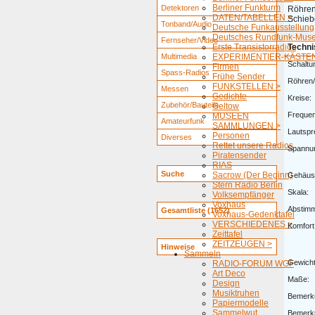
Berliner Funkturm
Detektoren
Röhren
DATEN/TABELLEN >
Schieb
Tonband/Audio
Deutsche Funkausstellung
Deutsches Rundfunk-Mus
Fernseher/Video
Erste Transistorradios
Techni
Multimedia
EXPERIMENTIER-KÄSTEN
Schaltu
Firmen
Spass-Radios
Frühe Sender
Röhren/
FUNKSTELLEN >
Messen
Gedichte
Kreise:
Zubehör/Bauteile
Geltow
Freque
MUSEEN
Amateurfunk
SAMMLUNGEN >
Lautspr
Personen
Diverses
Rettet unsere Radios
Spannu
Piratensender
RIAS
Suche
Sacrow (Der Beginn)
Gehäus
Stern Radio Berlin
Skala:
Volksempfänger
Voxhaus
Abstim
Gesamtliste (1652)
Voxhaus-Gedenktafel
VERSCHIEDENES >
Komfort
Zeittafel
ZEITZEUGEN >
Hinweise
Sammeln
Gewicht
RADIO-FORUM WGF
Art Deco
Maße:
Design
Musiktruhen
Bemerk
Papiermodelle
Sammelwut
Bemerk