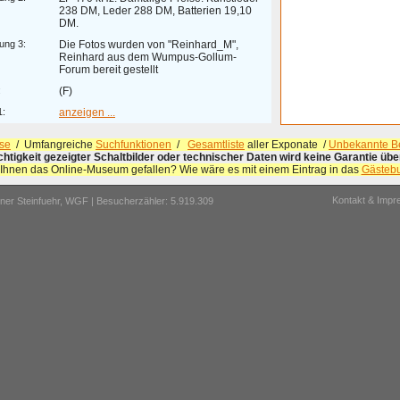
238 DM, Leder 288 DM, Batterien 19,10
DM.
ung 3:
Die Fotos wurden von "Reinhard_M",
Reinhard aus dem Wumpus-Gollum-
Forum bereit gestellt
:
(F)
1:
anzeigen ...
se
/ Umfangreiche
Suchfunktionen
/
Gesamtliste
aller Exponate /
Unbekannte Be
ichtigkeit gezeigter Schaltbilder oder technischer Daten wird keine Garantie ü
 Ihnen das Online-Museum gefallen? Wie wäre es mit einem Eintrag in das
Gästeb
Kontakt & Imp
er Steinfuehr,
WGF
| Besucherzähler: 5.919.309