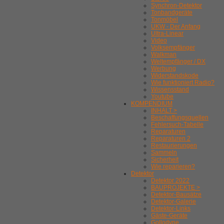
Synchron-Detektor
Tonbandgeräte
Tonmöbel
UKW - Der Anfang
Ultra-Linear
Video
Volksempfänger
Walkman
Weltempfänger / DX
Werbung
Widerstandskode
Wie funktioniert Radio?
Wissensstand
Youtube
KOMPENDIUM
INHALT >
Beschaffungsquellen
Fehlersuch-Tabelle
Reparaturen
Reparaturen 2
Restaurierungen
Sammeln
Sicherheit
Wie reparieren?
Detektor
Detektor 2022
BAUPROJEKTE >
Detektor-Bausätze
Detektor-Galerie
Detektor-Links
Gäste-Geräte
Gollodyne