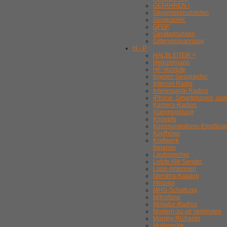
GEFAHREN !
Gegentaktendstufen
Geographic
GFGF
Gerätegruppen
Gittervorspannung
H - P
HALBLEITER >
Heinzelmann
HF-Vorstufe
Ingelen Geographic
Internet-Radio
Interessante Radios
iPhone, Smartphones, usw
Kamera-Radios
Klangregelung
Knoepfe
Kommunikations-Empfäng
Kopfhörer
Kraftwerk
Belamie
Lautsprecher
Letzte AM-Sender
Loop-Antennen
Membra-Katalog
Messen
MHG-Schaltung
Mikrofone
Miniatur-Radios
Modern-zu-alt Verbinden
Morphy Richards
Multimedia