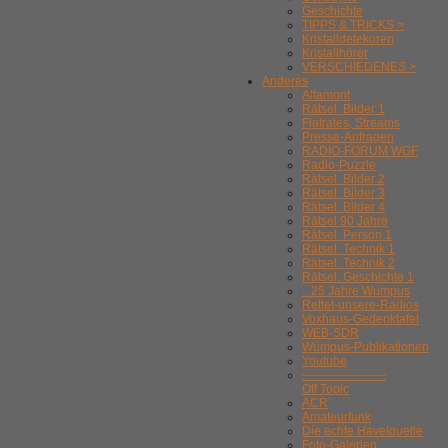
Geschichte
TIPPS & TRICKS >
Kristalldetekoren
Kristallhörer
VERSCHIEDENES >
Anderes
Altamont
Rätsel. Bilder 1
Flatrates, Streams
Presse-Anfragen
RADIO-FORUM WGF
Radio-Puzzle
Rätsel. Bilder 2
Rätsel. Bilder 3
Rätsel. Bilder 4
Rätsel 90 Jahre
Rätsel. Person 1
Rätsel. Technik 1
Rätsel. Technik 2
Rätsel. Geschichte 1
.. 25 Jahre Wumpus
Rettet-unsere-Radios
Voxhaus-Gedenktafel
WEB-SDR
Wumpus-Publikationen
Youtube
---------------------
Off Topic
ACR
Amateurfunk
Die echte Havelquelle
Foto-Galerien