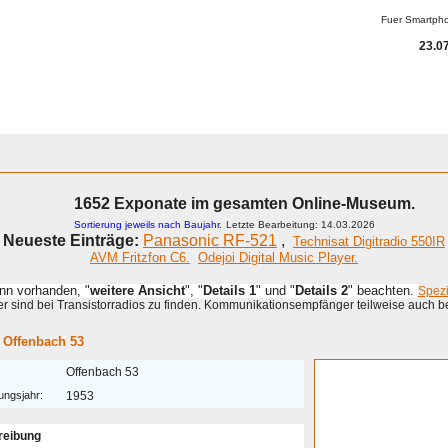
Fuer Smartph
23.07
1652 Exponate im gesamten Online-Museum.
Sortierung jeweils nach Baujahr.
Letzte Bearbeitung: 14.03.2026
Neueste Einträge:
Panasonic RF-521
,
Technisat Digitradio 550IR
AVM Fritzfon C6.
Odejoi Digital Music Player.
enn vorhanden, "
weitere Ansicht
", "
Details 1
" und "
Details 2
" beachten.
Spez
 sind bei Transistorradios zu finden. Kommunikationsempfänger teilweise auch b
 Offenbach 53
Offenbach 53
ungsjahr:
1953
reibung