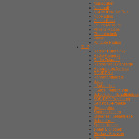
Musiktruhen
Nachhall
NAHAUFNAHMEN >
Not-Radios
Online-Buch
Online-Museum
Philetta-Radios
Phonotechnik
Player
Portable Radios
R - Z
Radio? Rundfunk?
Radio-Kameras
Radio Zukunft ?
Radios mit Textanzeige
Reparaturen Service
RÖHREN >
Röhrenprüfgeräte
Saba
.. Saba-Liste
.. Saba Freiburg WIII
Schaltbilder, Schaltbildles
SDR-DSP Empfänger
Selbstbau-Projekte
Signalgeber
Skalenscheiben
Skalenseil Seilantriebe
Schnurlos ...
Spass-Radios
s-plan Bibliothek
Stecker / Buchsen
Stereo