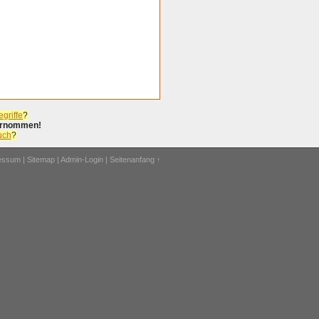
griffe
?
bernommen!
uch
?
ressum
|
Sitemap
|
Admin-Login
|
Seitenanfang ↑