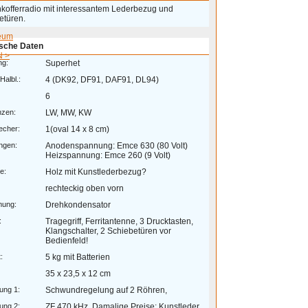
kofferradio mit interessantem Lederbezug und
etüren.
eum
sche Daten
 >
ng:
Superhet
Halbl.:
4 (DK92, DF91, DAF91, DL94)
6
nzen:
LW, MW, KW
echer:
1(oval 14 x 8 cm)
ngen:
Anodenspannung: Emce 630 (80 Volt)
Heizspannung: Emce 260 (9 Volt)
e:
Holz mit Kunstlederbezug?
rechteckig oben vorn
mung:
Drehkondensator
:
Tragegriff, Ferritantenne, 3 Drucktasten,
Klangschalter, 2 Schiebetüren vor
Bedienfeld!
:
5 kg mit Batterien
35 x 23,5 x 12 cm
ung 1:
Schwundregelung auf 2 Röhren,
ung 2:
ZF 470 kHz. Damalige Preise: Kunstleder