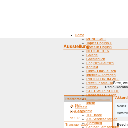
Home
MENUE-ALT
Topics English >
Ausstellung
Notes in English
NEUIGKEITEN
Galerie
Gaestebuch
Englisch-Deutsch
Kontakt
Links / Link-Tausch
Interview-Anfragen
RADIO-FORUM WGF
Bitte, w
Rettet-unsere-Radios
Statistik
Radio-Recorder
STICHWORTSUCHE
Ueber diese Seiten
Akkord
Röhrenradios
---------------------
Intern
bis 1944
Modell:
Geraete
Geschichte
1945-1960
Herstell
100 Jahre
ab 1961
AM-Sender-Sterben
Atomkrieg
Besch
Transistorradios
Berliner Fernsehturm