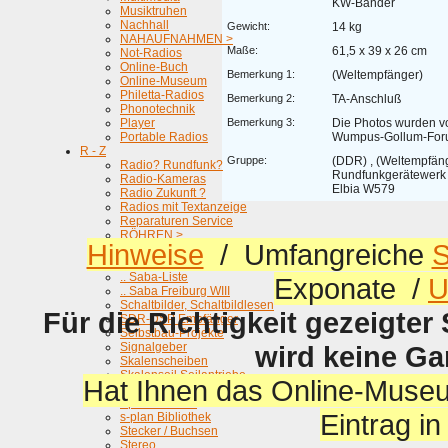
KW-Bänder
Musiktruhen
Nachhall
Gewicht:
14 kg
NAHAUFNAHMEN >
Maße:
61,5 x 39 x 26 cm
Not-Radios
Online-Buch
Bemerkung 1:
(Weltempfänger)
Online-Museum
Philetta-Radios
Bemerkung 2:
TA-Anschluß
Phonotechnik
Player
Bemerkung 3:
Die Photos wurden v
Portable Radios
Wumpus-Gollum-Forum
R - Z
Gruppe:
(DDR) , (Weltempfänge
Radio? Rundfunk?
Rundfunkgerätewerk
Radio-Kameras
Elbia W579
Radio Zukunft ?
Radios mit Textanzeige
Reparaturen Service
RÖHREN >
Hinweise
/ Umfangreiche
S
Röhrenprüfgeräte
Saba
.. Saba-Liste
Exponate /
U
.. Saba Freiburg WIII
Schaltbilder, Schaltbildlesen
Für die Richtigkeit gezeigter
SDR-DSP Empfänger
Selbstbau-Projekte
Signalgeber
wird keine G
Skalenscheiben
Skalenseil Seilantriebe
Hat Ihnen das Online-Museu
Schnurlos ...
Spass-Radios
Eintrag i
s-plan Bibliothek
Stecker / Buchsen
Stereo