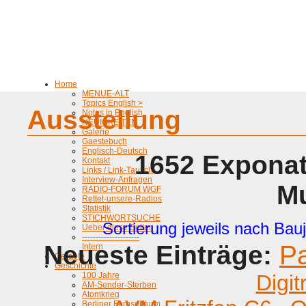
Home
MENUE-ALT
Topics English >
Ausstellung
Notes in English
NEUIGKEITEN
Galerie
Gaestebuch
Englisch-Deutsch
1652 Exponat
Kontakt
Links / Link-Tausch
Interview-Anfragen
M
RADIO-FORUM WGF
Rettet-unsere-Radios
Statistik
STICHWORTSUCHE
Sortierung jeweils nach Bauj
Ueber diese Seiten
---------------------
Neueste Einträge:
P
Intern
Geraete
Geschichte
100 Jahre
Digit
AM-Sender-Sterben
Atomkrieg
Berliner Fernsehturm