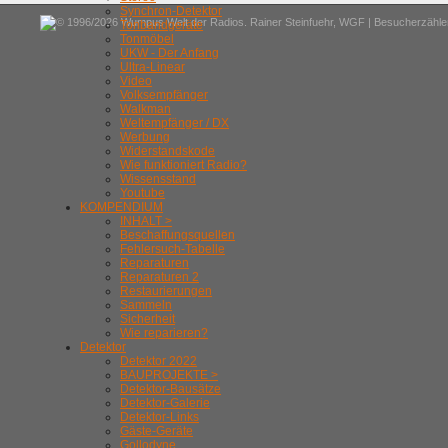
Synchron-Detektor
© 1996/2026 Wumpus Welt der Radios. Rainer Steinfuehr,
WGF
| Besucherzähler
Tonbandgeräte
Tonmöbel
UKW - Der Anfang
Ultra-Linear
Video
Volksempfänger
Walkman
Weltempfänger / DX
Werbung
Widerstandskode
Wie funktioniert Radio?
Wissensstand
Youtube
KOMPENDIUM
INHALT >
Beschaffungsquellen
Fehlersuch-Tabelle
Reparaturen
Reparaturen 2
Restaurierungen
Sammeln
Sicherheit
Wie reparieren?
Detektor
Detektor 2022
BAUPROJEKTE >
Detektor-Bausätze
Detektor-Galerie
Detektor-Links
Gäste-Geräte
Gollodyne