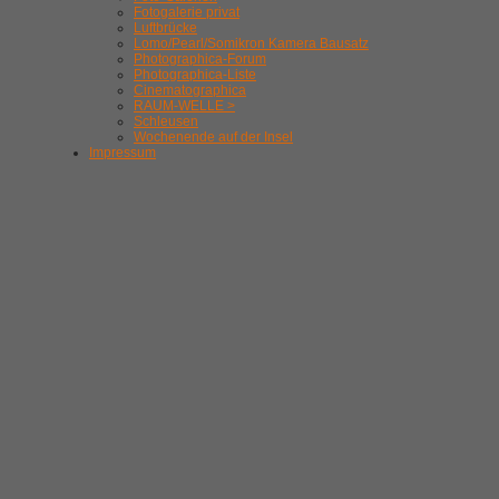
Fotogalerie privat
Luftbrücke
Lomo/Pearl/Somikron Kamera Bausatz
Photographica-Forum
Photographica-Liste
Cinematographica
RAUM-WELLE >
Schleusen
Wochenende auf der Insel
Impressum