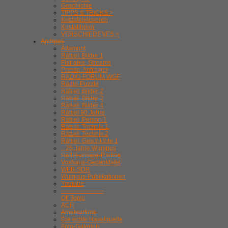
Geschichte
TIPPS & TRICKS >
Kristalldetekoren
Kristallhörer
VERSCHIEDENES >
Anderes
Altamont
Rätsel. Bilder 1
Flatrates, Streams
Presse-Anfragen
RADIO-FORUM WGF
Radio-Puzzle
Rätsel. Bilder 2
Rätsel. Bilder 3
Rätsel. Bilder 4
Rätsel 90 Jahre
Rätsel. Person 1
Rätsel. Technik 1
Rätsel. Technik 2
Rätsel. Geschichte 1
.. 25 Jahre Wumpus
Rettet-unsere-Radios
Voxhaus-Gedenktafel
WEB-SDR
Wumpus-Publikationen
Youtube
---------------------
Off Topic
ACR
Amateurfunk
Die echte Havelquelle
Foto-Galerien