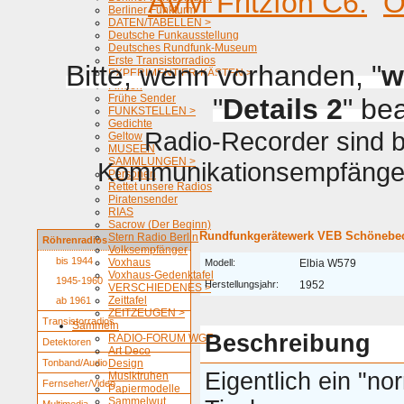
AVM Fritzfon C6.
O
Berliner Funkturm
DATEN/TABELLEN >
Deutsche Funkausstellung
Deutsches Rundfunk-Museum
Erste Transistorradios
Bitte, wenn vorhanden, "
w
EXPERIMENTIER-KÄSTEN >
Firmen
Frühe Sender
"
Details 2
" be
FUNKSTELLEN >
Gedichte
Radio-Recorder sind be
Geltow
MUSEEN
SAMMLUNGEN >
Kommunikationsempfänger 
Personen
Rettet unsere Radios
Piratensender
RIAS
Sacrow (Der Beginn)
Rundfunkgerätewerk VEB Schönebec
Stern Radio Berlin
Röhrenradios
Volksempfänger
bis 1944
Voxhaus
Modell:
Elbia W579
Voxhaus-Gedenktafel
1945-1960
Herstellungsjahr:
1952
VERSCHIEDENES >
Zeittafel
ab 1961
ZEITZEUGEN >
Transistorradios
Sammeln
Beschreibung
RADIO-FORUM WGF
Detektoren
Art Deco
Tonband/Audio
Design
Eigentlich ein "no
Musiktruhen
Fernseher/Video
Papiermodelle
Sammelwut