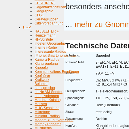
GEFAHREN !
besonders ansehe
Gegentaktendstufen
Geographic
GFGF
Gerätegruppen
...
mehr zu Gnomr
Gittervorspannung
H - P
HALBLEITER >
Heinzelmann
HF-Vorstufe
Ingelen Geographic
Technische Date
Internet-Radio
Interessante Radios
iPhone, Smartphones, usw.
Schaltung:
Superhet
Kamera-Radios
Röhren/Halbl.:
9 (EF174, EF174, EC
Klangregelung
EAA171, EF11, EL11,
Knoepfe
Kommunikations-Empfänger
Kreise:
7 AM, 11 FM
Kopfhörer
Kraftwerk
Frequenzen:
LW, MW, 3 x KW (K1=
Belamie
K2=8,1-14 MHz / K3
Lautsprecher
Lautsprecher:
1 (elektrodynamisch)
Letzte AM-Sender
Loop-Antennen
Spannungen:
110, 125, 150, 220, 
Membra-Katalog
Messen
Gehäuse:
Holz (Edelholz)
MHG-Schaltung
Mikrofone
Skala:
rechteckig
Miniatur-Radios
Abstimmung:
Drehko
Modern-zu-alt Verbinden
Morphy Richards
Komfort:
Klangblende, magisc
Multimedia