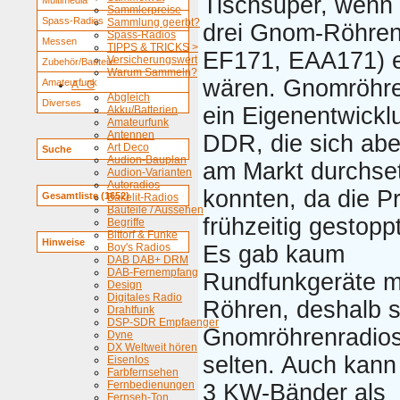
Tischsuper, wenn 
Multimedia
Sammlerpreise
Spass-Radios
Sammlung geerbt?
drei Gnom-Röhren
Spass-Radios
Messen
TIPPS & TRICKS >
EF171, EAA171) e
Versicherungswert
Zubehör/Bauteile
Warum Sammeln?
wären. Gnomröhr
Amateurfunk
A - G
Abgleich
Diverses
ein Eigenentwickl
Akku/Batterien
Amateurfunk
Antennen
DDR, die sich abe
Art Deco
Suche
Audion-Bauplan
am Markt durchse
Audion-Varianten
Autoradios
konnten, da die P
Gesamtliste (1652)
Bakelit-Radios
Bauteile / Aussehen
frühzeitig gestopp
Begriffe
Bittorf & Funke
Hinweise
Boy's Radios
Es gab kaum
DAB DAB+ DRM
DAB-Fernempfang
Rundfunkgeräte m
Design
Digitales Radio
Röhren, deshalb s
Drahtfunk
DSP-SDR Empfaenger
Gnomröhrenradios
Dyne
DX Weltweit hören
selten. Auch kann
Eisenlos
Farbfernsehen
Fernbedienungen
3 KW-Bänder als
Fernseh-Ton