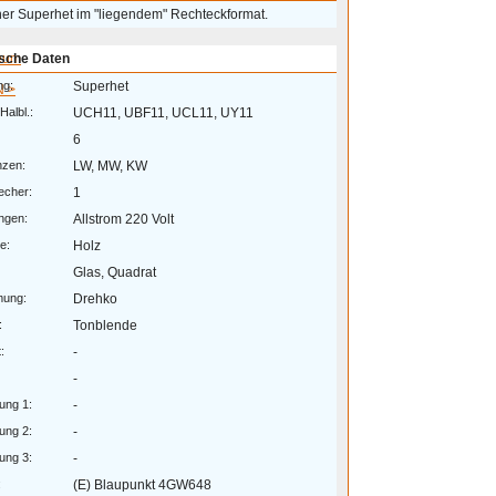
her Superhet im "liegendem" Rechteckformat.
eum
sche Daten
ng:
Superhet
 >
Halbl.:
UCH11, UBF11, UCL11, UY11
6
nzen:
LW, MW, KW
echer:
1
ngen:
Allstrom 220 Volt
e:
Holz
Glas, Quadrat
mung:
Drehko
:
Tonblende
:
-
-
ung 1:
-
ung 2:
-
ung 3:
-
:
(E) Blaupunkt 4GW648