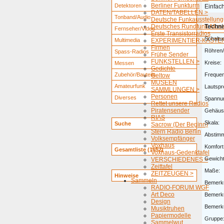
Berliner Funkturm
Detektoren
Einfac
DATEN/TABELLEN >
Tonband/Audio
Deutsche Funkausstellung
Deutsches Rundfunk-Mus
Techni
Fernseher/Video
Erste Transistorradios
Schaltu
Multimedia
EXPERIMENTIER-KÄSTEN
Firmen
Röhren/
Spass-Radios
Frühe Sender
FUNKSTELLEN >
Kreise:
Messen
Gedichte
Zubehör/Bauteile
Freque
Geltow
MUSEEN
Amateurfunk
Lautspr
SAMMLUNGEN >
Personen
Diverses
Spannu
Rettet unsere Radios
Piratensender
Gehäus
RIAS
Skala:
Suche
Sacrow (Der Beginn)
Stern Radio Berlin
Abstim
Volksempfänger
Voxhaus
Komfort
Gesamtliste (1652)
Voxhaus-Gedenktafel
Gewicht
VERSCHIEDENES >
Zeittafel
Maße:
ZEITZEUGEN >
Hinweise
Sammeln
Bemerk
RADIO-FORUM WGF
Art Deco
Bemerk
Design
Bemerk
Musiktruhen
Papiermodelle
Gruppe
Sammelwut