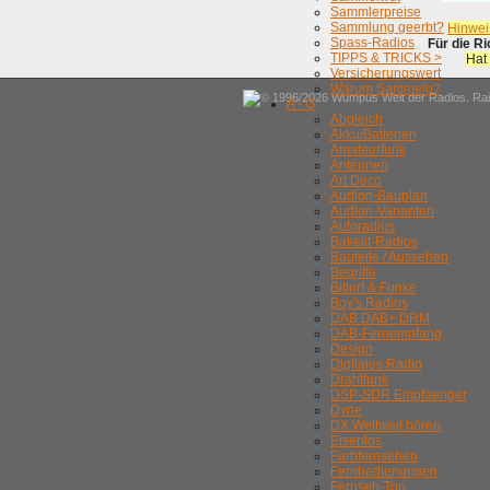
Sammlerpreise
Sammlung geerbt?
Hinwei
Spass-Radios
Für die R
TIPPS & TRICKS >
Hat
Versicherungswert
Warum Sammeln?
© 1996/2026 Wumpus Welt der Radios. Rain
A - G
Abgleich
Akku/Batterien
Amateurfunk
Antennen
Art Deco
Audion-Bauplan
Audion-Varianten
Autoradios
Bakelit-Radios
Bauteile / Aussehen
Begriffe
Bittorf & Funke
Boy's Radios
DAB DAB+ DRM
DAB-Fernempfang
Design
Digitales Radio
Drahtfunk
DSP-SDR Empfaenger
Dyne
DX Weltweit hören
Eisenlos
Farbfernsehen
Fernbedienungen
Fernseh-Ton