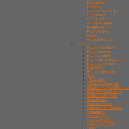
Musiktruhen
Nachhall
NAHAUFNAHMEN >
Not-Radios
Online-Buch
Online-Museum
Philetta-Radios
Phonotechnik
Player
Portable Radios
R - Z
Radio? Rundfunk?
Radio-Kameras
Radio Zukunft ?
Radios mit Textanzeige
Reparaturen Service
RÖHREN >
Röhrenprüfgeräte
Saba
.. Saba-Liste
.. Saba Freiburg WIII
Schaltbilder, Schaltbildles
SDR-DSP Empfänger
Selbstbau-Projekte
Signalgeber
Skalenscheiben
Skalenseil Seilantriebe
Schnurlos ...
Spass-Radios
s-plan Bibliothek
Stecker / Buchsen
Stereo