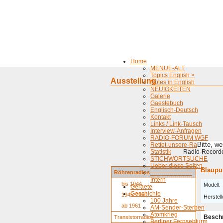
Home
MENUE-ALT
Topics English >
Ausstellung
Notes in English
NEUIGKEITEN
Galerie
Gaestebuch
Englisch-Deutsch
Kontakt
Links / Link-Tausch
Interview-Anfragen
RADIO-FORUM WGF
Bitte, w
Rettet-unsere-Radios
Statistik
Radio-Recorder
STICHWORTSUCHE
Ueber diese Seiten
Blaupu
Röhrenradios
---------------------
Intern
bis 1944
Modell:
Geraete
Geschichte
1945-1960
Herstell
100 Jahre
ab 1961
AM-Sender-Sterben
Atomkrieg
Besch
Transistorradios
Berliner Fernsehturm