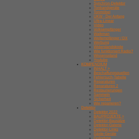
Synchron-Detektor
Tonbandgeräte
Tonmöbel
UKW - Der Anfang
Ultra-Linear
Video
Volksempfänger
Walkman
Weltempfänger / DX
Werbung
Widerstandskode
Wie funktioniert Radio?
Wissensstand
Youtube
KOMPENDIUM
INHALT >
Beschaffungsquellen
Fehlersuch-Tabelle
Reparaturen
Reparaturen 2
Restaurierungen
Sammeln
Sicherheit
Wie reparieren?
Detektor
Detektor 2022
BAUPROJEKTE >
Detektor-Bausätze
Detektor-Galerie
Detektor-Links
Gäste-Geräte
Gollodyne