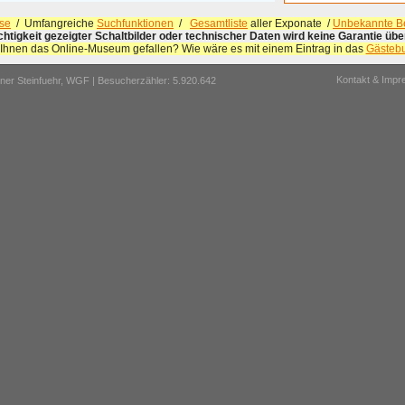
se
/ Umfangreiche
Suchfunktionen
/
Gesamtliste
aller Exponate /
Unbekannte Be
ichtigkeit gezeigter Schaltbilder oder technischer Daten wird keine Garantie ü
 Ihnen das Online-Museum gefallen? Wie wäre es mit einem Eintrag in das
Gästeb
Kontakt & Imp
er Steinfuehr,
WGF
| Besucherzähler: 5.920.642