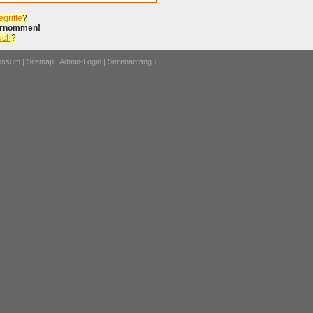
griffe
?
bernommen!
uch
?
ressum
|
Sitemap
|
Admin-Login
|
Seitenanfang ↑