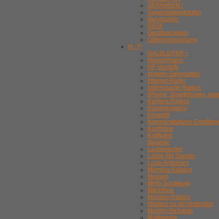
GEFAHREN !
Gegentaktendstufen
Geographic
GFGF
Gerätegruppen
Gittervorspannung
H - P
HALBLEITER >
Heinzelmann
HF-Vorstufe
Ingelen Geographic
Internet-Radio
Interessante Radios
iPhone, Smartphones, usw
Kamera-Radios
Klangregelung
Knoepfe
Kommunikations-Empfäng
Kopfhörer
Kraftwerk
Belamie
Lautsprecher
Letzte AM-Sender
Loop-Antennen
Membra-Katalog
Messen
MHG-Schaltung
Mikrofone
Miniatur-Radios
Modern-zu-alt Verbinden
Morphy Richards
Multimedia