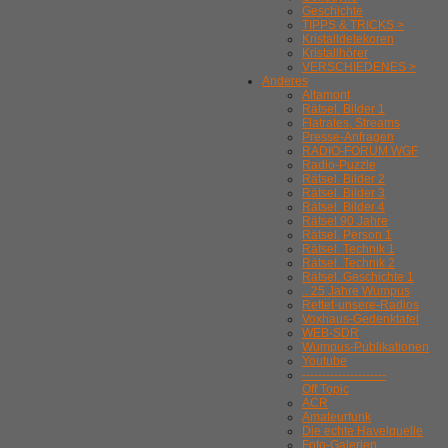
Geschichte
TIPPS & TRICKS >
Kristalldetekoren
Kristallhörer
VERSCHIEDENES >
Anderes
Altamont
Rätsel. Bilder 1
Flatrates, Streams
Presse-Anfragen
RADIO-FORUM WGF
Radio-Puzzle
Rätsel. Bilder 2
Rätsel. Bilder 3
Rätsel. Bilder 4
Rätsel 90 Jahre
Rätsel. Person 1
Rätsel. Technik 1
Rätsel. Technik 2
Rätsel. Geschichte 1
.. 25 Jahre Wumpus
Rettet-unsere-Radios
Voxhaus-Gedenktafel
WEB-SDR
Wumpus-Publikationen
Youtube
---------------------
Off Topic
ACR
Amateurfunk
Die echte Havelquelle
Foto-Galerien