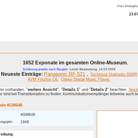
Fuer Smartph
23.07
1652 Exponate im gesamten Online-Museum.
Sortierung jeweils nach Baujahr.
Letzte Bearbeitung: 14.03.2026
Neueste Einträge:
Panasonic RF-521
,
Technisat Digitradio 550IR
AVM Fritzfon C6.
Odejoi Digital Music Player.
enn vorhanden, "
weitere Ansicht
", "
Details 1
" und "
Details 2
" beachten.
Spez
 sind bei Transistorradios zu finden. Kommunikationsempfänger teilweise auch b
nkt 4GW648
4GW648
ungsjahr:
1948
reibung