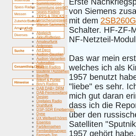
Erste Nachkriegsp
Multimedia
Sammlerpreise
Spass-Radios
Sammlung geerbt?
von Siemens zu
Spass-Radios
Messen
TIPPS & TRICKS >
mit dem
2SB260
Versicherungswert
Zubehör/Bauteile
Warum Sammeln?
Schalter. HF-ZF-M
Amateurfunk
A - G
Abgleich
Diverses
NF-Netzteil-Modul
Akku/Batterien
Amateurfunk
Antennen
Art Deco
Suche
Audion-Bauplan
Das war mein erst
Audion-Varianten
Autoradios
welches ich als Ki
Gesamtliste (1652)
Bakelit-Radios
Bauteile / Aussehen
1957 benutzt habe
Begriffe
Bittorf & Funke
Hinweise
Boy's Radios
"liebe" es sehr. I
DAB DAB+ DRM
DAB-Fernempfang
mich gut daran er
Design
Digitales Radio
dass ich die Repo
Drahtfunk
DSP-SDR Empfaenger
über den russisch
Dyne
DX Weltweit hören
Satelliten "Sputni
Eisenlos
Farbfernsehen
Fernbedienungen
1957 gehört habe
Fernseh-Ton