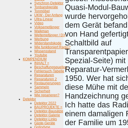
Synchron-Detektor
Quasi-Modul-Bau
Tonbandgeräte
Tonmöbel
wurde hervorgeho
UKW - Der Anfang
Ultra-Linear
dem Gerät befand 
Video
Volksempfänger
Walkman
von Hand gefertig
Weltempfänger / DX
Werbung
Schaltbild auf
Widerstandskode
Wie funktioniert Radio?
Transparentpapier
Wissensstand
Youtube
Spezial-Seite) mit
KOMPENDIUM
INHALT >
Beschaffungsquellen
Reparatur-Vermer
Fehlersuch-Tabelle
Reparaturen
1950. Wer hat sic
Reparaturen 2
Restaurierungen
diese Mühe mit de
Sammeln
Sicherheit
Handzeichnung g
Wie reparieren?
Detektor
Ich hatte das Rad
Detektor 2022
BAUPROJEKTE >
Detektor-Bausätze
einem damaligen 
Detektor-Galerie
Detektor-Links
der Familie um 19
Gäste-Geräte
Gollodyne