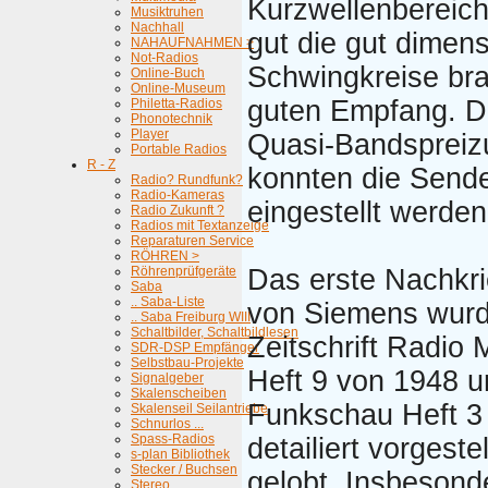
Kurzwellenbereich
Musiktruhen
Nachhall
gut die gut dimens
NAHAUFNAHMEN >
Not-Radios
Schwingkreise br
Online-Buch
Online-Museum
guten Empfang. D
Philetta-Radios
Phonotechnik
Player
Quasi-Bandspreiz
Portable Radios
R - Z
konnten die Sende
Radio? Rundfunk?
Radio-Kameras
eingestellt werden
Radio Zukunft ?
Radios mit Textanzeige
Reparaturen Service
RÖHREN >
Röhrenprüfgeräte
Das erste Nachkri
Saba
.. Saba-Liste
von Siemens wurd
.. Saba Freiburg WIII
Schaltbilder, Schaltbildlesen
Zeitschrift Radio 
SDR-DSP Empfänger
Selbstbau-Projekte
Heft 9 von 1948 u
Signalgeber
Skalenscheiben
Funkschau Heft 3
Skalenseil Seilantriebe
Schnurlos ...
Spass-Radios
detailiert vorgeste
s-plan Bibliothek
Stecker / Buchsen
gelobt. Insbesond
Stereo