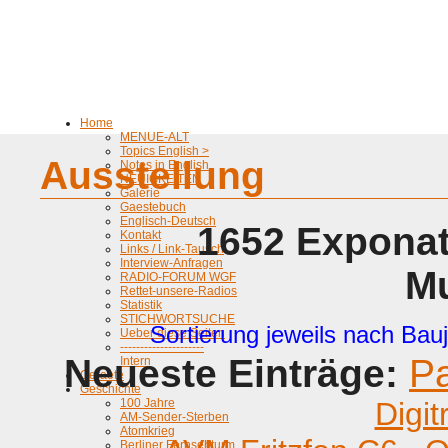
Home
MENUE-ALT
Topics English >
Ausstellung
Notes in English
NEUIGKEITEN
Galerie
Gaestebuch
Englisch-Deutsch
1652 Exponat
Kontakt
Links / Link-Tausch
Interview-Anfragen
M
RADIO-FORUM WGF
Rettet-unsere-Radios
Statistik
STICHWORTSUCHE
Sortierung jeweils nach Bauj
Ueber diese Seiten
---------------------
Neueste Einträge:
P
Intern
Geraete
Geschichte
100 Jahre
Digit
AM-Sender-Sterben
Atomkrieg
Berliner Fernsehturm