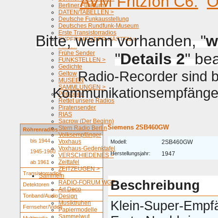
AVM Fritzfon C6.
O
Berliner Funkturm
DATEN/TABELLEN >
Deutsche Funkausstellung
Deutsches Rundfunk-Museum
Erste Transistorradios
Bitte, wenn vorhanden, "
w
EXPERIMENTIER-KÄSTEN >
Firmen
Frühe Sender
"
Details 2
" be
FUNKSTELLEN >
Gedichte
Radio-Recorder sind be
Geltow
MUSEEN
SAMMLUNGEN >
Kommunikationsempfänger 
Personen
Rettet unsere Radios
Piratensender
RIAS
Sacrow (Der Beginn)
Siemens 2SB460GW
Stern Radio Berlin
Röhrenradios
Volksempfänger
bis 1944
Voxhaus
Modell:
2SB460GW
Voxhaus-Gedenktafel
1945-1960
Herstellungsjahr:
1947
VERSCHIEDENES >
Zeittafel
ab 1961
ZEITZEUGEN >
Transistorradios
Sammeln
Beschreibung
RADIO-FORUM WGF
Detektoren
Art Deco
Tonband/Audio
Design
Klein-Super-Empf
Musiktruhen
Fernseher/Video
Papiermodelle
Sammelwut