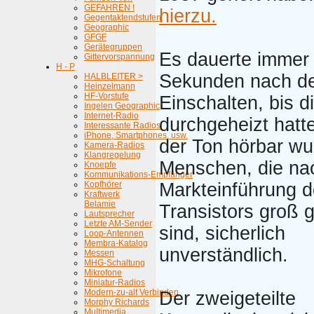
GEFAHREN !
hierzu.
Gegentaktendstufen
Geographic
GFGF
Gerätegruppen
Es dauerte immer
Gittervorspannung
H - P
Sekunden nach d
HALBLEITER >
Heinzelmann
HF-Vorstufe
Einschalten, bis 
Ingelen Geographic
Internet-Radio
durchgeheizt hatt
Interessante Radios
iPhone, Smartphones, usw.
der Ton hörbar wu
Kamera-Radios
Klangregelung
Menschen, die na
Knoepfe
Kommunikations-Empfänger
Kopfhörer
Markteinführung 
Kraftwerk
Belamie
Transistors groß
Lautsprecher
Letzte AM-Sender
sind, sicherlich
Loop-Antennen
Membra-Katalog
unverständlich.
Messen
MHG-Schaltung
Mikrofone
Miniatur-Radios
Modern-zu-alt Verbinden
Der zweigeteilte
Morphy Richards
Multimedia