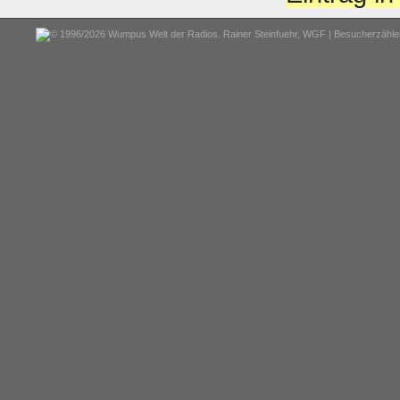
© 1996/2026 Wumpus Welt der Radios. Rainer Steinfuehr,
WGF
| Besucherzähler