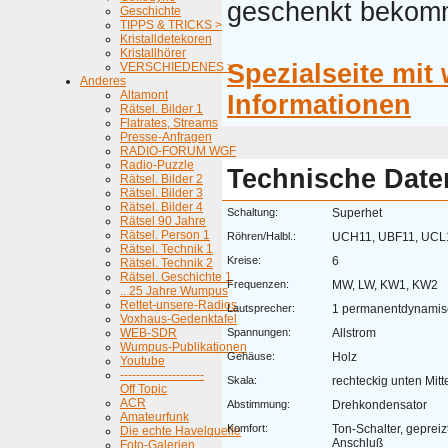
geschenkt bekom
Geschichte
TIPPS & TRICKS >
Kristalldetekoren
Kristallhörer
Spezialseite mit 
VERSCHIEDENES >
Anderes
Altamont
Informationen
Rätsel. Bilder 1
Flatrates, Streams
Presse-Anfragen
RADIO-FORUM WGF
Radio-Puzzle
Technische Date
Rätsel. Bilder 2
Rätsel. Bilder 3
Rätsel. Bilder 4
Schaltung:
Superhet
Rätsel 90 Jahre
Rätsel. Person 1
Röhren/Halbl.:
UCH11, UBF11, UCL1
Rätsel. Technik 1
Kreise:
6
Rätsel. Technik 2
Rätsel. Geschichte 1
Frequenzen:
MW, LW, KW1, KW2
.. 25 Jahre Wumpus
Rettet-unsere-Radios
Lautsprecher:
1 permanentdynamis
Voxhaus-Gedenktafel
WEB-SDR
Spannungen:
Allstrom
Wumpus-Publikationen
Gehäuse:
Holz
Youtube
---------------------
Skala:
rechteckig unten Mitt
Off Topic
ACR
Abstimmung:
Drehkondensator
Amateurfunk
Komfort:
Ton-Schalter, gepreiz
Die echte Havelquelle
Anschluß
Foto-Galerien