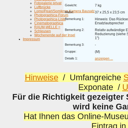
Fotogalerie privat
Gewicht:
7 kg
Luftbrücke
Lomo/Pearl/Somikron Kamera Bausatz
Maße:
37 x 25,5 x 23,5 cm
Photographica-Forum
Photographica-Liste
Bemerkung 1:
Hinweis: Das Rücksei
Cinematographica
Ersatzlautsprecher
RAUM-WELLE >
Bemerkung 2:
Relativ aufwändige E
Schleusen
Reduzierung (siehe Sc
Wochenende auf der Insel
1")
Impressum
Bemerkung 3:
-
Gruppe:
(M)
Details 1:
anzeigen ...
Hinweise
/ Umfangreiche
S
Exponate /
U
Für die Richtigkeit gezeigter
wird keine G
Hat Ihnen das Online-Museu
Eintrag i