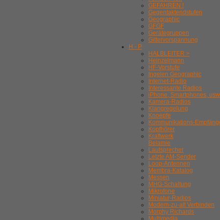
GEFAHREN !
Gegentaktendstufen
Geographic
GFGF
Gerätegruppen
Gittervorspannung
H - P
HALBLEITER >
Heinzelmann
HF-Vorstufe
Ingelen Geographic
Internet-Radio
Interessante Radios
iPhone, Smartphones, usw
Kamera-Radios
Klangregelung
Knoepfe
Kommunikations-Empfäng
Kopfhörer
Kraftwerk
Belamie
Lautsprecher
Letzte AM-Sender
Loop-Antennen
Membra-Katalog
Messen
MHG-Schaltung
Mikrofone
Miniatur-Radios
Modern-zu-alt Verbinden
Morphy Richards
Multimedia