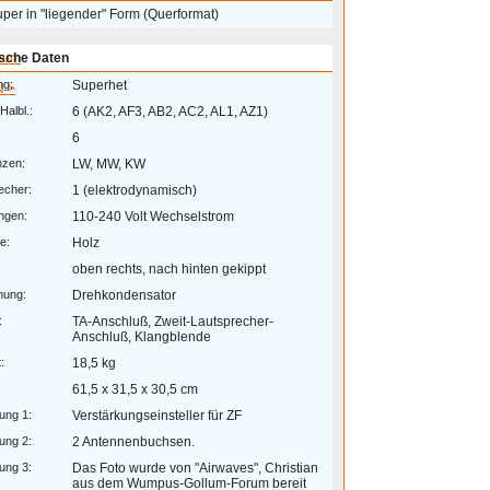
per in "liegender" Form (Querformat)
eum
sche Daten
ng:
Superhet
 >
Halbl.:
6 (AK2, AF3, AB2, AC2, AL1, AZ1)
6
nzen:
LW, MW, KW
echer:
1 (elektrodynamisch)
ngen:
110-240 Volt Wechselstrom
e:
Holz
oben rechts, nach hinten gekippt
mung:
Drehkondensator
:
TA-Anschluß, Zweit-Lautsprecher-
Anschluß, Klangblende
:
18,5 kg
61,5 x 31,5 x 30,5 cm
ung 1:
Verstärkungseinsteller für ZF
ung 2:
2 Antennenbuchsen.
ung 3:
Das Foto wurde von "Airwaves", Christian
aus dem Wumpus-Gollum-Forum bereit