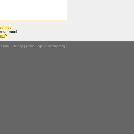
griffe
?
bernommen!
uch
?
ressum
|
Sitemap
|
Admin-Login
|
Seitenanfang ↑