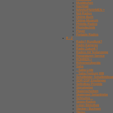
Musiktruhen
Nachhall
NAHAUFNAHMEN >
Not-Radios
Online-Buch
Online-Museum
Philetta-Radios
Phonotechnik
Player
Portable Radios
R - Z
Radio? Rundfunk?
Radio-Kameras
Radio Zukunft ?
Radios mit Textanzeige
Reparaturen Service
RÖHREN >
Röhrenprüfgeräte
Saba
.. Saba-Liste
.. Saba Freiburg WIII
Schaltbilder, Schaltbildles
SDR-DSP Empfänger
Selbstbau-Projekte
Signalgeber
Skalenscheiben
Skalenseil Seilantriebe
Schnurlos ...
Spass-Radios
s-plan Bibliothek
Stecker / Buchsen
Stereo