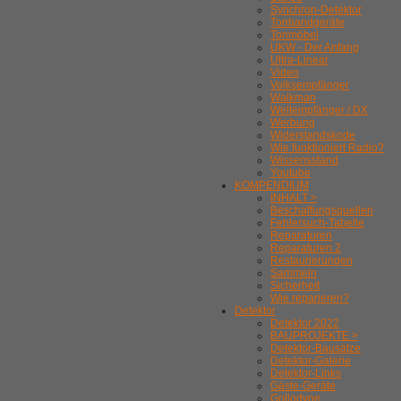
Synchron-Detektor
Tonbandgeräte
Tonmöbel
UKW - Der Anfang
Ultra-Linear
Video
Volksempfänger
Walkman
Weltempfänger / DX
Werbung
Widerstandskode
Wie funktioniert Radio?
Wissensstand
Youtube
KOMPENDIUM
INHALT >
Beschaffungsquellen
Fehlersuch-Tabelle
Reparaturen
Reparaturen 2
Restaurierungen
Sammeln
Sicherheit
Wie reparieren?
Detektor
Detektor 2022
BAUPROJEKTE >
Detektor-Bausätze
Detektor-Galerie
Detektor-Links
Gäste-Geräte
Gollodyne