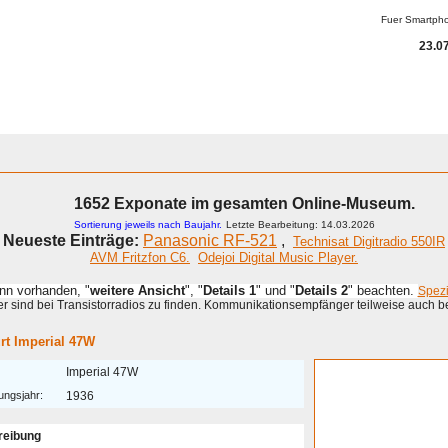
Fuer Smartph
23.07
1652 Exponate im gesamten Online-Museum.
Sortierung jeweils nach Baujahr.
Letzte Bearbeitung: 14.03.2026
Neueste Einträge:
Panasonic RF-521
,
Technisat Digitradio 550IR
AVM Fritzfon C6.
Odejoi Digital Music Player.
enn vorhanden, "
weitere Ansicht
", "
Details 1
" und "
Details 2
" beachten.
Spez
 sind bei Transistorradios zu finden. Kommunikationsempfänger teilweise auch b
rt Imperial 47W
Imperial 47W
ungsjahr:
1936
reibung