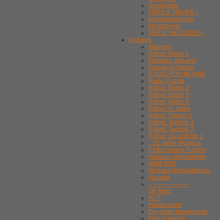
Geschichte
TIPPS & TRICKS >
Kristalldetekoren
Kristallhörer
VERSCHIEDENES >
Anderes
Altamont
Rätsel. Bilder 1
Flatrates, Streams
Presse-Anfragen
RADIO-FORUM WGF
Radio-Puzzle
Rätsel. Bilder 2
Rätsel. Bilder 3
Rätsel. Bilder 4
Rätsel 90 Jahre
Rätsel. Person 1
Rätsel. Technik 1
Rätsel. Technik 2
Rätsel. Geschichte 1
.. 25 Jahre Wumpus
Rettet-unsere-Radios
Voxhaus-Gedenktafel
WEB-SDR
Wumpus-Publikationen
Youtube
---------------------
Off Topic
ACR
Amateurfunk
Die echte Havelquelle
Foto-Galerien