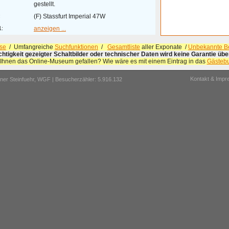
gestellt.
:
(F) Stassfurt Imperial 47W
1:
anzeigen ...
se
/ Umfangreiche
Suchfunktionen
/
Gesamtliste
aller Exponate /
Unbekannte Be
ichtigkeit gezeigter Schaltbilder oder technischer Daten wird keine Garantie ü
 Ihnen das Online-Museum gefallen? Wie wäre es mit einem Eintrag in das
Gästeb
Kontakt & Imp
er Steinfuehr,
WGF
| Besucherzähler: 5.916.132