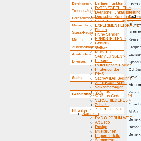
Berliner Funkturm
Detektoren
Tischsu
DATEN/TABELLEN >
Tonband/Audio
Deutsche Funkausstellung
Deutsches Rundfunk-Mus
Techni
Fernseher/Video
Erste Transistorradios
Schaltu
Multimedia
EXPERIMENTIER-KÄSTEN
Firmen
Röhren/
Spass-Radios
Frühe Sender
FUNKSTELLEN >
Kreise:
Messen
Gedichte
Zubehör/Bauteile
Freque
Geltow
MUSEEN
Amateurfunk
Lautspr
SAMMLUNGEN >
Personen
Diverses
Spannu
Rettet unsere Radios
Piratensender
Gehäus
RIAS
Skala:
Suche
Sacrow (Der Beginn)
Stern Radio Berlin
Abstim
Volksempfänger
Voxhaus
Komfort
Gesamtliste (1652)
Voxhaus-Gedenktafel
VERSCHIEDENES >
Gewicht
Zeittafel
ZEITZEUGEN >
Hinweise
Maße:
Sammeln
RADIO-FORUM WGF
Bemerk
Art Deco
Design
Bemerk
Musiktruhen
Bemerk
Papiermodelle
Sammelwut