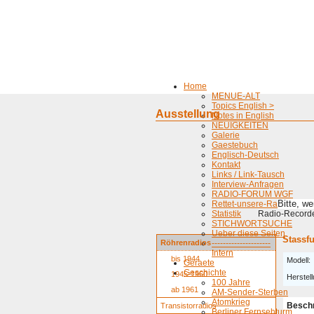
Home
MENUE-ALT
Topics English >
Ausstellung
Notes in English
NEUIGKEITEN
Galerie
Gaestebuch
Englisch-Deutsch
Kontakt
Links / Link-Tausch
Interview-Anfragen
RADIO-FORUM WGF
Bitte, w
Rettet-unsere-Radios
Statistik
Radio-Recorder
STICHWORTSUCHE
Ueber diese Seiten
Stassfu
Röhrenradios
---------------------
Intern
bis 1944
Modell:
Geraete
Geschichte
1945-1960
Herstell
100 Jahre
ab 1961
AM-Sender-Sterben
Atomkrieg
Besch
Transistorradios
Berliner Fernsehturm