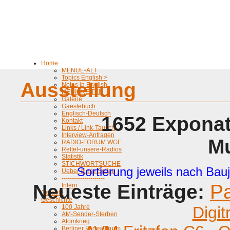
Home
MENUE-ALT
Topics English >
Ausstellung
Notes in English
NEUIGKEITEN
Galerie
Gaestebuch
Englisch-Deutsch
1652 Exponat
Kontakt
Links / Link-Tausch
Interview-Anfragen
M
RADIO-FORUM WGF
Rettet-unsere-Radios
Statistik
STICHWORTSUCHE
Sortierung jeweils nach Bauj
Ueber diese Seiten
---------------------
Neueste Einträge:
P
Intern
Geraete
Geschichte
100 Jahre
Digit
AM-Sender-Sterben
Atomkrieg
Berliner Fernsehturm