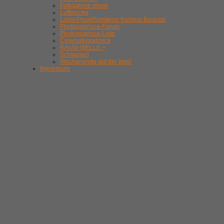
Fotogalerie privat
Luftbrücke
Lomo/Pearl/Somikron Kamera Bausatz
Photographica-Forum
Photographica-Liste
Cinematographica
RAUM-WELLE >
Schleusen
Wochenende auf der Insel
Impressum