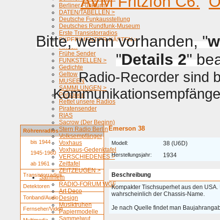
AVM Fritzfon C6.
O
Berliner Funkturm
DATEN/TABELLEN >
Deutsche Funkausstellung
Deutsches Rundfunk-Museum
Erste Transistorradios
Bitte, wenn vorhanden, "
w
EXPERIMENTIER-KÄSTEN >
Firmen
Frühe Sender
"
Details 2
" be
FUNKSTELLEN >
Gedichte
Radio-Recorder sind be
Geltow
MUSEEN
SAMMLUNGEN >
Kommunikationsempfänger 
Personen
Rettet unsere Radios
Piratensender
RIAS
Sacrow (Der Beginn)
Emerson 38
Stern Radio Berlin
Röhrenradios
Volksempfänger
bis 1944
Voxhaus
Modell:
38 (U6D)
Voxhaus-Gedenktafel
1945-1960
Herstellungsjahr:
1934
VERSCHIEDENES >
Zeittafel
ab 1961
ZEITZEUGEN >
Beschreibung
Transistorradios
Sammeln
RADIO-FORUM WGF
Detektoren
Kompakter Tischsuperhet aus den USA. 
Art Deco
wahrscheinlich der Chassis-Name.
Tonband/Audio
Design
Musiktruhen
Je nach Quelle findet man Baujahranga
Fernseher/Video
Papiermodelle
Sammelwut