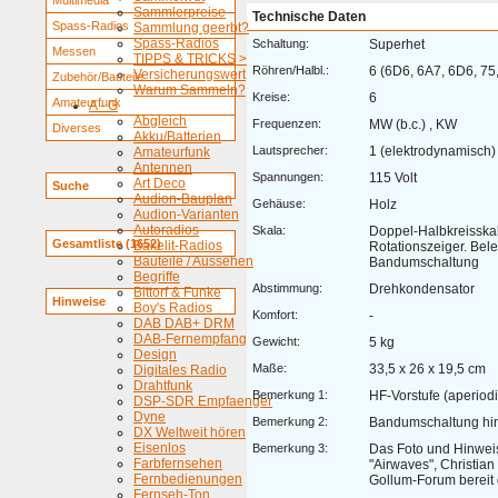
Multimedia
Sammlerpreise
Technische Daten
Spass-Radios
Sammlung geerbt?
Spass-Radios
Schaltung:
Superhet
Messen
TIPPS & TRICKS >
Röhren/Halbl.:
6 (6D6, 6A7, 6D6, 75
Versicherungswert
Zubehör/Bauteile
Warum Sammeln?
Kreise:
6
Amateurfunk
A - G
Abgleich
Frequenzen:
MW (b.c.) , KW
Diverses
Akku/Batterien
Lautsprecher:
1 (elektrodynamisch)
Amateurfunk
Antennen
Spannungen:
115 Volt
Art Deco
Suche
Audion-Bauplan
Gehäuse:
Holz
Audion-Varianten
Autoradios
Skala:
Doppel-Halbkreisskal
Gesamtliste (1652)
Bakelit-Radios
Rotationszeiger. Bel
Bauteile / Aussehen
Bandumschaltung
Begriffe
Abstimmung:
Drehkondensator
Bittorf & Funke
Hinweise
Boy's Radios
Komfort:
-
DAB DAB+ DRM
DAB-Fernempfang
Gewicht:
5 kg
Design
Maße:
33,5 x 26 x 19,5 cm
Digitales Radio
Drahtfunk
Bemerkung 1:
HF-Vorstufe (aperiod
DSP-SDR Empfaenger
Dyne
Bemerkung 2:
Bandumschaltung hi
DX Weltweit hören
Eisenlos
Bemerkung 3:
Das Foto und Hinwei
Farbfernsehen
"Airwaves", Christi
Fernbedienungen
Gollum-Forum bereit g
Fernseh-Ton