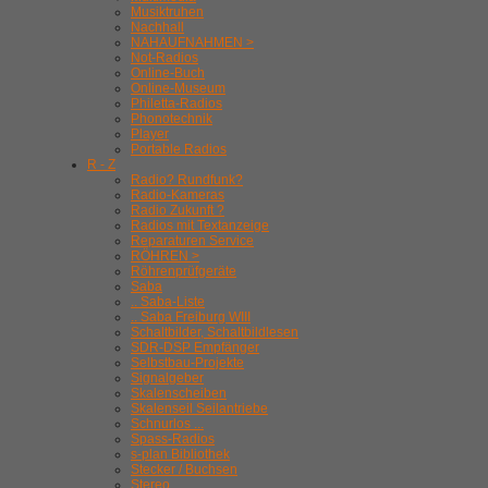
Musiktruhen
Nachhall
NAHAUFNAHMEN >
Not-Radios
Online-Buch
Online-Museum
Philetta-Radios
Phonotechnik
Player
Portable Radios
R - Z
Radio? Rundfunk?
Radio-Kameras
Radio Zukunft ?
Radios mit Textanzeige
Reparaturen Service
RÖHREN >
Röhrenprüfgeräte
Saba
.. Saba-Liste
.. Saba Freiburg WIII
Schaltbilder, Schaltbildlesen
SDR-DSP Empfänger
Selbstbau-Projekte
Signalgeber
Skalenscheiben
Skalenseil Seilantriebe
Schnurlos ...
Spass-Radios
s-plan Bibliothek
Stecker / Buchsen
Stereo