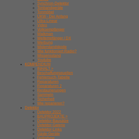
Synchron-Detektor
Tonbandgeräte
Tonmöbel
UKW - Der Anfang
Ultra-Linear
Video
Volksempfänger
Walkman
Weltempfänger / DX
Werbung
Widerstandskode
Wie funktioniert Radio?
Wissensstand
Youtube
KOMPENDIUM
INHALT >
Beschaffungsquellen
Fehlersuch-Tabelle
Reparaturen
Reparaturen 2
Restaurierungen
Sammeln
Sicherheit
Wie reparieren?
Detektor
Detektor 2022
BAUPROJEKTE >
Detektor-Bausätze
Detektor-Galerie
Detektor-Links
Gäste-Geräte
Gollodyne