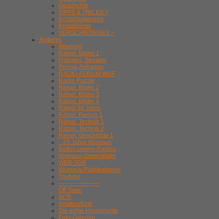
Geschichte
TIPPS & TRICKS >
Kristalldetekoren
Kristallhörer
VERSCHIEDENES >
Anderes
Altamont
Rätsel. Bilder 1
Flatrates, Streams
Presse-Anfragen
RADIO-FORUM WGF
Radio-Puzzle
Rätsel. Bilder 2
Rätsel. Bilder 3
Rätsel. Bilder 4
Rätsel 90 Jahre
Rätsel. Person 1
Rätsel. Technik 1
Rätsel. Technik 2
Rätsel. Geschichte 1
.. 25 Jahre Wumpus
Rettet-unsere-Radios
Voxhaus-Gedenktafel
WEB-SDR
Wumpus-Publikationen
Youtube
---------------------
Off Topic
ACR
Amateurfunk
Die echte Havelquelle
Foto-Galerien