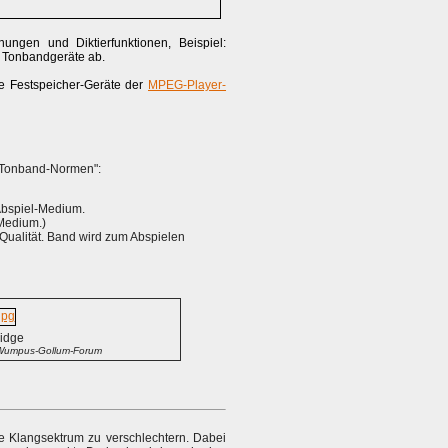
ungen und Diktierfunktionen, Beispiel:
r Tonbandgeräte ab.
 Festspeicher-Geräte der
MPEG-Player-
"Tonband-Normen":
 Abspiel-Medium.
-Medium.)
Qualität. Band wird zum Abspielen
ridge
 Wumpus-Gollum-Forum
e Klangsektrum zu verschlechtern. Dabei