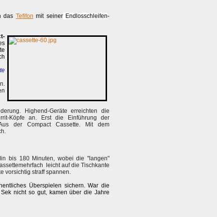
ch das
Tefifon
mit seiner
Endlosschleifen
-
t-
es
te
ch
te
n.
en
rung. Highend-Geräte erreichten die
rit-Köpfe an. Erst die Einführung der
Aus der Compact Cassette. Mit dem
h.
n bis 180 Minuten, wobei die "langen"
ssettemehrfach leicht auf die Tischkante
 vorsichtig straff spannen.
entliches Überspielen sichern. War die
 Sek nicht so gut, kamen über die Jahre