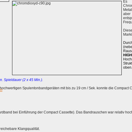
Es 
Chro
Meta
abe
ent
Freq
Dies
Marki
Durc
(n
Raus
HIG
Hoch
Struk
oben
n. Spieldauer (2 x 45 Min.).
 hochwertigen Spulentonbandgeräten mit bis zu 19 cm / Sek. konnte die Compact Cas
en
rdband bei Einführung der Compact Cassette). Das Bandrauschen war relativ ho
rreichebare Klangqualität.