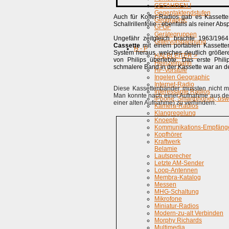
GEFAHREN !
Gegentaktendstufen
Auch für Koffer-Radios gab es Kassett
Geographic
Schallrillenfolie - ebenfalls als reiner Absp
GFGF
Gerätegruppen
Ungefähr zeitgleich brachte 1963/196
Gittervorspannung
Cassette
mit einem portablen Kassett
H - P
System heraus, welches deutlich größer
HALBLEITER >
von Philips überlebte. Das erste Phili
Heinzelmann
schmalere Band in der Kassette war an d
HF-Vorstufe
Ingelen Geographic
Internet-Radio
Diese Kassettenbänder mussten nicht m
Interessante Radios
Man konnte nach einer Aufnahme aus de
iPhone, Smartphones, usw
einer alten Aufnahme) zu verhindern.
Kamera-Radios
Klangregelung
Knoepfe
Kommunikations-Empfäng
Kopfhörer
Kraftwerk
Belamie
Lautsprecher
Letzte AM-Sender
Loop-Antennen
Membra-Katalog
Messen
MHG-Schaltung
Mikrofone
Miniatur-Radios
Modern-zu-alt Verbinden
Morphy Richards
Multimedia