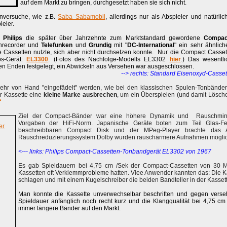
auf dem Markt zu bringen, durchgesetzt haben sie sich nicht.
enversuche, wie z.B.
Saba Sabamobil
, allerdings nur als Abspieler und natürli
ieler.
4
Philips
die später über Jahrzehnte zum Marktstandard gewordene
Compac
enrecorder und
Telefunken
und
Grundig
mit "
DC-International
" ein sehr ähnlich
e Cassetten nutzte, sich aber nicht durchsetzen konnte. Nur die Compact Casset
ps-Gerät:
EL3300
. (Fotos des Nachfolge-Modells EL3302
hier
.) Das wesentli
en Enden festgelegt, ein Abwickeln aus Versehen war ausgeschlossen.
--> rechts: Standard Eisenoxyd-Casset
ehr von Hand "eingefädelt" werden, wie bei den klassischen Spulen-Tonbänder
r Kassette eine
kleine Marke ausbrechen
, um ein Überspielen (und damit Lösch
.
Ziel der Compact-Bänder war eine höhere Dynamik und Rauschminde
Vorgaben der HiFi-Norm. Japanische Geräte boten zum Teil Glas-Fer
er
beschreibbaren Compact Disk und der MPeg-Player brachte das 
Rauschreduzierungssystem Dolby wurden rauschärmere Aufnahmen möglic
<--- links: Philips Compact-Cassetten-Tonbandgerät EL3302 von 1967
Es gab Spieldauern bei 4,75 cm /Sek der Compact-Cassetten von 30 Mi
Kassetten oft Verklemmprobleme hatten. Viee Anwender kannten das: Die Ka
schlagen und mit einem Kugelschreiber die beiden Bandteller in der Kassette
Man konnte die Kassette unverwechselbar beschriften und gegen verseh
Spieldauer anfänglich noch recht kurz und die Klangqualität bei 4,75 cm
immer längere Bänder auf den Markt.