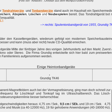
(Foto von "Airwaves", Christian aus dem Wumpus-Gollum-Forum)
er
Tondrahtgeräte
und
Tonbandgeräte
stand auch im Haushalt ein Speichermed
eum
eichern
,
Abspielen
,
Löschen
und
Neubespielen
bereit. Das Tondrahtgerät bot 
onqualität.
 >
--> rechts: Spulentonbandgerät von 1955, Grundig T
ter den Kassettengeräten, wiederum gefolgt von modernen Speicherbaustein
besser und kann (muss aber nicht) heute CD-Qualität erreichen.
äte Mitte der fünfziger Jahre des vorigen Jahrhunderts auf den Markt. Zuerst 
 Mono oder Stereo. Die Firma Grundig entwickelte sich hier bald zum preiswerte
im Familienkreis aufgenommen werden.
Einige Heimtonbandgeräte
Grundig TK46
manent-Magnetfeldern auch bei der Vormagnetisierung, ging man doch schnell zur
frequenz für Löschkopf und Tonkopf lag im Ultraschallbereich. Das Lösch-
ussteuerungskennlinie besser beherrschbar.
dgeschwindigkeiten heraus: 4,75 cm / Sek.,
9,5 cm / SEk.
und 19 cm / Sek. 4,75
prache und Musik (ca 40-12000 Hz), 19 für gehobene Anwendungen (40-18000 Hz).