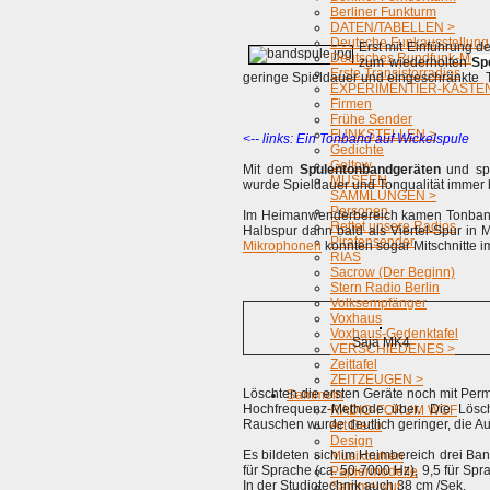
Berliner Funkturm
DATEN/TABELLEN >
Deutsche Funkausstellung
Erst mit Einführung d
Deutsches Rundfunk-Mus
zum wiederholten
Sp
Erste Transistorradios
geringe Spieldauer und eingeschränkte T
EXPERIMENTIER-KÄSTEN
Firmen
Frühe Sender
FUNKSTELLEN >
<-- links: Ein Tonband auf Wickelspule
Gedichte
Geltow
Mit dem
Spulentonbandgeräten
und spä
MUSEEN
wurde Spieldauer und Tonqualität immer 
SAMMLUNGEN >
Personen
Im Heimanwenderbereich kamen Tonbandger
Rettet unsere Radios
Halbspur dann bald als Viertel-Spur in
Piratensender
Mikrophonen
konnten sogar Mitschnitte 
RIAS
Sacrow (Der Beginn)
Stern Radio Berlin
Volksempfänger
Voxhaus
Voxhaus-Gedenktafel
Saja MK4
VERSCHIEDENES >
Zeittafel
ZEITZEUGEN >
Löschten die ersten Geräte noch mit Per
Sammeln
Hochfrequenz-Methode über. Die Lösch
RADIO-FORUM WGF
Rauschen wurde deutlich geringer, die A
Art Deco
Design
Es bildeten sich im Heimbereich drei Ban
Musiktruhen
für Sprache (ca. 50-7000 Hz), 9,5 für S
Papiermodelle
In der Studiotechnik auch 38 cm /Sek.
Sammelwut