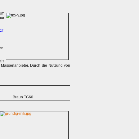
ium
nur
K5.
en,
als
n Massenanbieter. Durch die Nutzung von
Braun TG60