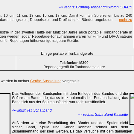
--> rechts: Grundig-Tonbandmikrofon GDM15
, 10 cm, 11 cm, 13 cm, 15 cm, 18 cm. Damit konnten Spielzeiten bis zu 240
dard-, Langspiel-, Doppelspiel- und Dreifachspiel-Bänder angeboten. ...
mehr zu
trie in der zweiten Hälfte der fünfziger Jahre auch portable Tonbandgeräte in
gen werden, sogar Reportage-Tonaufnahmen waren für Film- und DIA-Amateure
er für Reportagen höherwertige tragbare Geräte.
Einige portable Tonbandgeräte
Telefunken M300
Reportagegerät für Tonbandamateure
 werden in meiner
Geräte-Ausstellung
vorgestellt.
Das Auflegen der Bandspulen mit dem Einlegen des Bandes und die
Gefahr am Bandende, dasss trotz automatischer Endabschaltung das
Band sich aus der Spule ausfädelt, war recht umständlich.
<-- links: Tefi Schallband
--> rechts: Saba Band Kassette
Außerdem war eine Beschriftung der Bänder und der Spulen nicht
sicher, Band, Spule und Karton konnten schnell aus dem
Zusammenhang gerissen werden. Es gab Versuche mit dem damaligen S