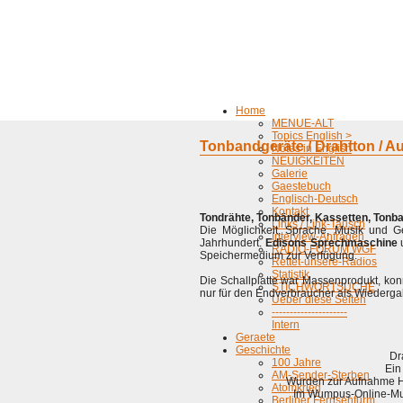
Home
MENUE-ALT
Topics English >
Tonbandgeräte / Drahtton / 
Notes in English
NEUIGKEITEN
Galerie
Gaestebuch
Englisch-Deutsch
Kontakt
Tondrähte, Tonbänder, Kassetten, Tonb
Links / Link-Tausch
Die Möglichkeit, Sprache, Musik und G
Interview-Anfragen
Jahrhundert.
Edisons Sprechmaschine
u
RADIO-FORUM WGF
Speichermedium zur Verfügung.
Rettet-unsere-Radios
Statistik
Die Schallplatte war Massenprodukt, ko
STICHWORTSUCHE
nur für den Endverbraucher als Wiedergab
Ueber diese Seiten
---------------------
Intern
Geraete
Geschichte
Dr
100 Jahre
Ein
AM-Sender-Sterben
Wurden zur Aufnahme HF
Atomkrieg
Im Wumpus-Online-Mus
Berliner Fernsehturm