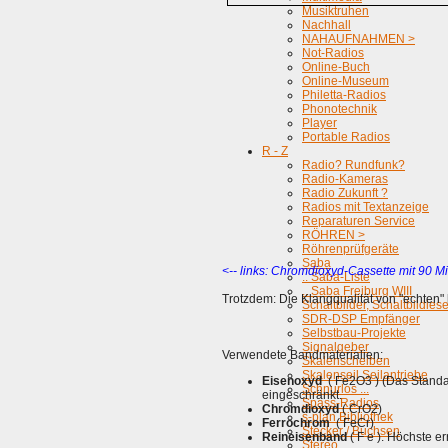
Musiktruhen
Nachhall
NAHAUFNAHMEN >
Not-Radios
Online-Buch
Online-Museum
Philetta-Radios
Phonotechnik
Player
Portable Radios
R - Z
Radio? Rundfunk?
Radio-Kameras
Radio Zukunft ?
Radios mit Textanzeige
Reparaturen Service
RÖHREN >
Röhrenprüfgeräte
Saba
<-- links: Chromdioxyd-Cassette mit 90 Mi
.. Saba-Liste
.. Saba Freiburg WIII
Trotzdem: Die Klangqualität von "echten"
Schaltbilder, Schaltbildles
SDR-DSP Empfänger
Selbstbau-Projekte
Signalgeber
Verwendete Bandmaterialien:
Skalenscheiben
Skalenseil Seilantriebe
Eisenoxyd
( Fe2O3 ) (Das Standa
Schnurlos ...
eingeschränkt.
Spass-Radios
Chromdioxyd
( CrO2)
s-plan Bibliothek
Ferrochrom
( FeCr)
Stecker / Buchsen
Reineisenband
( F e ). Höchste e
Stereo