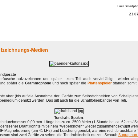
Fuer Smartph
23.07
Aufzeichnungs-Medien
andgeräte
eräusche aufzuzeichnen und später - zum Teil auch vervielfältigt - wieder ab
nd später die
Grammophone
und noch später die
Plattenspieler
standen somit 
nnte aber (bis auf die Ausnahme der Geräte zum Selbstschneiden von Schallplatt
emedium genutzt werden. Das gilt auch für die Schallfolienbänder von Tefi.
Tondraht-Spulen
.
ahtdurchmesser 0,09 mm. Länge bis zu ca. 2500 Meter (1 Stunde bei ca. 62 cm / Se
 gerissener Draht konnte mit einem "Weberknoten" wieder zusammengeknüpft wer
-Magnetisierung (um 41 kHz) und Löschung genutzt, war eine recht brauchbare To
eum sind zwei Geräte zu sehen, die Tondrahttechnik nutzen: Schaub
Supraphon