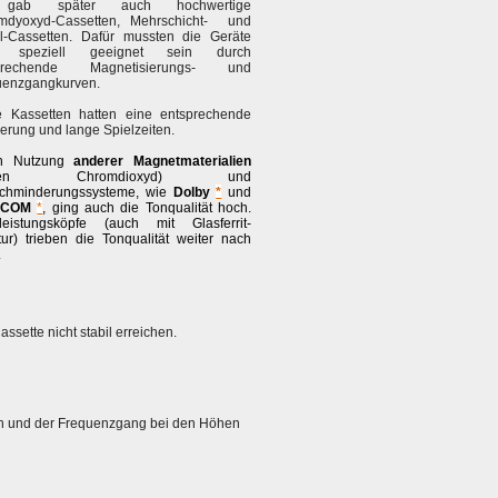
gab später auch hochwertige
mdyoxyd-Cassetten, Mehrschicht- und
ll-Cassetten. Dafür mussten die Geräte
r speziell geeignet sein durch
sprechende Magnetisierungs- und
uenzgangkurven.
e Kassetten hatten eine entsprechende
erung und lange Spielzeiten.
h Nutzung
anderer Magnetmaterialien
eben Chromdioxyd) und
chminderungssysteme, wie
Dolby
*
und
HCOM
*
, ging auch die Tonqualität hoch.
leistungsköpfe (auch mit Glasferrit-
tur) trieben die Tonqualität weiter nach
.
sette nicht stabil erreichen.
ch und der Frequenzgang bei den Höhen