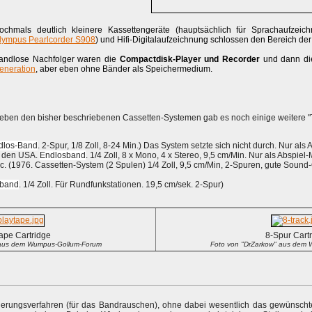
ochmals deutlich kleinere Kassettengeräte (hauptsächlich für Sprachaufzeichn
lympus Pearlcorder S908
) und Hifi-Digitalaufzeichnung schlossen den Bereich de
andlose Nachfolger waren die
Compactdisk-Player und Recorder
und dann die
eneration
, aber eben ohne Bänder als Speichermedium.
eben den bisher beschriebenen Cassetten-Systemen gab es noch einige weitere 
dlos-Band
. 2-Spur, 1/8 Zoll, 8-24 Min.) Das System setzte sich nicht durch. Nur als
in den USA.
Endlosband
. 1/4 Zoll, 8 x Mono, 4 x Stereo, 9,5 cm/Min. Nur als Abspiel
. (1976. Cassetten-System (2 Spulen) 1/4 Zoll, 9,5 cm/Min, 2-Spuren, gute Sound-
sband
. 1/4 Zoll. Für Rundfunkstationen. 19,5 cm/sek. 2-Spur)
ape Cartridge
8-Spur Cart
 aus dem Wumpus-Gollum-Forum
Foto von "DrZarkow" aus dem
erungsverfahren (für das Bandrauschen), ohne dabei wesentlich das gewünscht