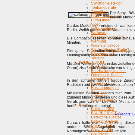
Synchron-Detektor
Tonbandgeräte
Tonmöbel
Der Sony
Wa
UKW - Der Anfang
machte Musik h
Ultra-Linear
Video
Da das Modell sehr erfolgreich war, ka
Volksempfänger
Radio. Weiter gab es auch Varianten mit 
Walkman
Weltempfänger / DX
Die Compact-Cassetten konnten zuhause
Werbung
Minuten.
Widerstandskode
Wie funktioniert Radio?
Eine ganze Generation von (damals) ju
Wissensstand
Lieblingsinterpreten oder seine Lieblings
Youtube
KOMPENDIUM
Mit dem Walkman begann das Zeitalter d
INHALT >
Ohren) zischende Geräusche von sich gabe
Beschaffungsquellen
Fehlersuch-Tabelle
Reparaturen
In den achtziger Jahren (grobe Zuord
Reparaturen 2
Radioteil) und
zwei Laufwerken
auf den 
Restaurierungen
Sammeln
Mit diesen Geräten konnten man zum E
Sicherheit
(zumeist Musik) herstellen und diese A
Wie reparieren?
Geräts zum zweiten Laufwerk (Aufnahme
Detektor
herüberkopieren (dubbing).
Detektor 2022
BAUPROJEKTE >
--> rechts:
Detektor-Bausätze
Detektor-Galerie
Danach hatte man bei Nutzung dieser
Detektor-Links
anderer Stelle. Abgespielt wurde e
Gäste-Geräte
Normalgeschwindigkeit 4,75 cm Min.
Gollodyne