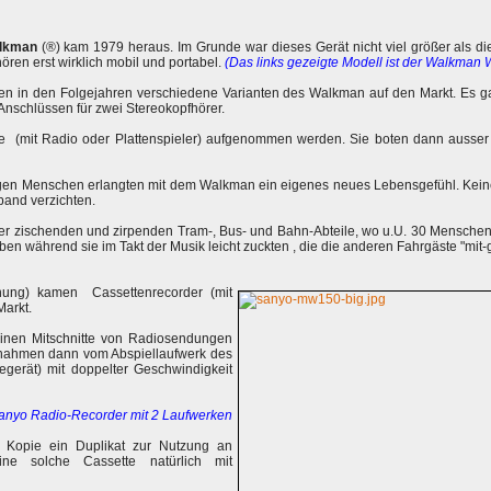
lkman
(®) kam 1979 heraus. Im Grunde war dieses Gerät nicht viel größer als 
ören erst wirklich mobil und portabel.
(Das links gezeigte Modell ist der Walkman
men in den Folgejahren verschiedene Varianten des Walkman auf den Markt. Es
Anschlüssen für zwei Stereokopfhörer.
 (mit Radio oder Plattenspieler) aufgenommen werden. Sie boten dann ausse
ngen Menschen erlangten mit dem Walkman ein eigenes neues Lebensgefühl. Kein
band verzichten.
er zischenden und zirpenden Tram-, Bus- und Bahn-Abteile, wo u.U. 30 Menschen 
n während sie im Takt der Musik leicht zuckten , die die anderen Fahrgäste "mit-
nung) kamen Cassettenrecorder (mit
Markt.
inen Mitschnitte von Radiosendungen
ufnahmen dann vom Abspiellaufwerk des
gerät) mit doppelter Geschwindigkeit
 Sanyo Radio-Recorder mit 2 Laufwerken
 Kopie ein Duplikat zur Nutzung an
ine solche Cassette natürlich mit