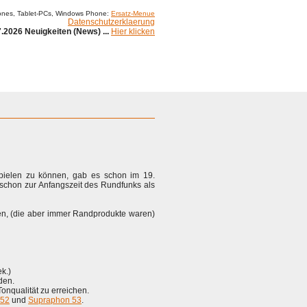
ones, Tablet-PCs, Windows Phone:
Ersatz-Menue
Datenschutzerklaerung
.2026 Neuigkeiten (News) ...
Hier klicken
spielen zu können, gab es schon im 19.
schon zur Anfangszeit des Rundfunks als
en, (die aber immer Randprodukte waren)
k.)
den.
nqualität zu erreichen.
 52
und
Supraphon 53
.