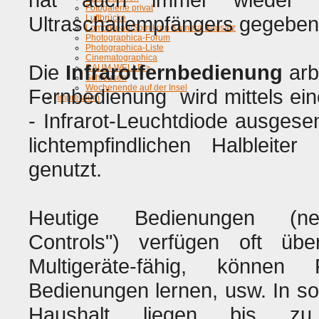
Fotogalerie privat
Ultraschallempfängers gegeben
Luftbrücke
Lomo/Pearl/Somikron Kamera Bausatz
Photographica-Forum
Photographica-Liste
Cinematographica
Die
Infrarotfernbedienung
arbe
RAUM-WELLE >
Schleusen
Wochenende auf der Insel
Fernbedienung wird mittels ein
Impressum
- Infrarot-Leuchtdiode ausges
lichtempfindlichen Halblei
genutzt.
Heutige Bedienungen (ne
Controls") verfügen oft übe
Multigeräte-fähig, können 
Bedienungen lernen, usw. In 
Haushalt liegen bis 