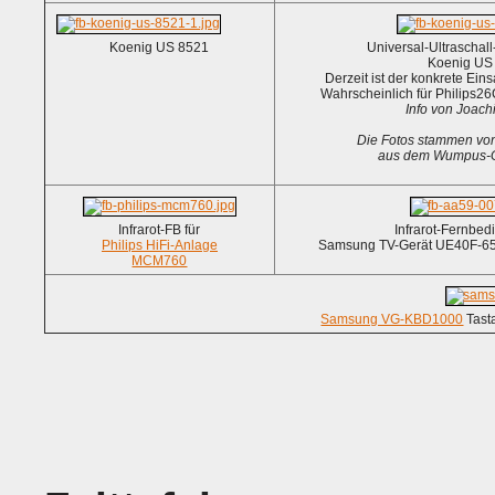
Koenig US 8521
Universal-Ultraschal
Koenig US
Derzeit ist der konkrete Ein
Wahrscheinlich für Philips2
Info von Joach
Die Fotos stammen vo
aus dem Wumpus-G
Infrarot-FB für
Infrarot-Fernbed
Philips HiFi-Anlage
Samsung TV-Gerät UE40F-65
MCM760
Samsung VG-KBD1000
Tast