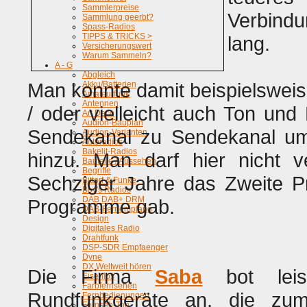
Sammlerpreise
Verbindu
Sammlung geerbt?
Spass-Radios
TIPPS & TRICKS >
lang.
Versicherungswert
Warum Sammeln?
A - G
Abgleich
Man konnte damit beispielsweis
Akku/Batterien
Amateurfunk
Antennen
/ oder vielleicht auch Ton und 
Art Deco
Audion-Bauplan
Sendekanal zu Sendekanal umz
Audion-Varianten
Autoradios
Bakelit-Radios
hinzu. Man darf hier nicht 
Bauteile / Aussehen
Begriffe
Sechziger Jahre das Zweite P
Bittorf & Funke
Boy's Radios
DAB DAB+ DRM
Programme gab.
DAB-Fernempfang
Design
Digitales Radio
Drahtfunk
DSP-SDR Empfaenger
Dyne
DX Weltweit hören
Die Firma
Saba
bot leist
Eisenlos
Farbfernsehen
Rundfunkgeräte an, die zum
Fernbedienungen
Fernseh-Ton