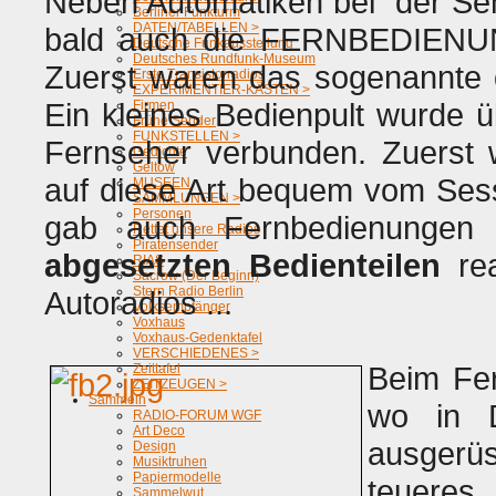
Neben Automatiken bei der Se
Berliner Funkturm
DATEN/TABELLEN >
bald auch die FERNBEDIENUN
Deutsche Funkausstellung
Deutsches Rundfunk-Museum
Zuerst waren das sogenannte
Erste Transistorradios
EXPERIMENTIER-KÄSTEN >
Ein kleines Bedienpult wurde 
Firmen
Frühe Sender
FUNKSTELLEN >
Fernseher verbunden. Zuerst 
Gedichte
Geltow
auf diese Art bequem vom Sess
MUSEEN
SAMMLUNGEN >
Personen
gab auch Fernbedienungen 
Rettet unsere Radios
Piratensender
abgesetzten Bedienteilen
rea
RIAS
Sacrow (Der Beginn)
Stern Radio Berlin
Autoradios ...
Volksempfänger
Voxhaus
Voxhaus-Gedenktafel
VERSCHIEDENES >
Beim Fe
Zeittafel
ZEITZEUGEN >
Sammeln
wo in D
RADIO-FORUM WGF
Art Deco
ausgerüs
Design
Musiktruhen
Papiermodelle
teue
Sammelwut