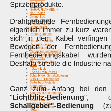
Spitzenprodukte.
Musiktruhen
Nachhall
NAHAUFNAHMEN >
Not-Radios
Online-Buch
Drahtgebunde Fernbedienung
Online-Museum
Philetta-Radios
Phonotechnik
eigentlich immer zu kurz ware
Player
Portable Radios
sich in dem Kabel verfingen 
R - Z
Radio? Rundfunk?
Bewegen der Fernbedienun
Radio-Kameras
Radio Zukunft ?
Radios mit Textanzeige
Fernbedienungskabel wurd
Reparaturen Service
RÖHREN >
Deshalb strebte die Industrie 
Röhrenprüfgeräte
Saba
.. Saba-Liste
.. Saba Freiburg WIII
Schaltbilder, Schaltbildlesen
SDR-DSP Empfänger
Selbstbau-Projekte
Signalgeber
Ganz zum Anfang bei den K
Skalenscheiben
Skalenseil Seilantriebe
"
Lichtblitz-Bedienung
", 
Schnurlos ...
Spass-Radios
Schallgeber"-Bedienung
(
s-plan Bibliothek
Stecker / Buchsen
Stereo