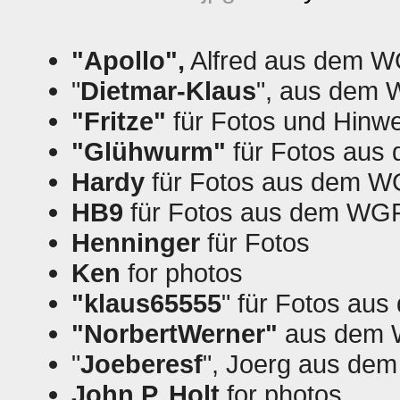
"Apollo",
Alfred aus dem 
"
Dietmar-Klaus
", aus dem
"Fritze"
für Fotos und Hinw
"Glühwurm"
für Fotos au
Hardy
für Fotos aus dem 
HB9
für Fotos aus dem WG
Henninger
für Fotos
Ken
for photos
"klaus65555
" für Fotos au
"NorbertWerner"
aus dem W
"
Joeberesf
", Joerg aus de
John P. Holt
for photos