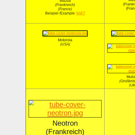
Met
Mazda
(Frankr
(Frankreich)
(Fran
(France)
Beispiel /Example:
6AF7
Motorola
(USA)
Mull
(Großbrit
(UK
Neotron
(Frankreich)