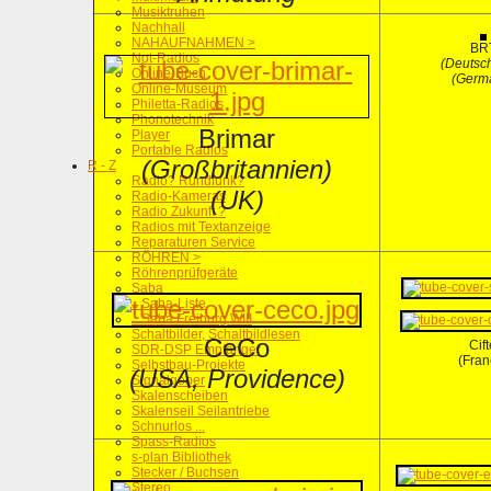
Musiktruhen
Nachhall
NAHAUFNAHMEN >
BR
Not-Radios
(Deutsc
Online-Buch
(Germ
Online-Museum
Philetta-Radios
Phonotechnik
Brimar
Player
Portable Radios
(Großbritannien)
R - Z
Radio? Rundfunk?
(UK)
Radio-Kameras
Radio Zukunft ?
Radios mit Textanzeige
Reparaturen Service
RÖHREN >
Röhrenprüfgeräte
Saba
.. Saba-Liste
.. Saba Freiburg WIII
Schaltbilder, Schaltbildlesen
CeCo
Cift
SDR-DSP Empfänger
(Fran
Selbstbau-Projekte
(USA, Providence)
Signalgeber
Skalenscheiben
Skalenseil Seilantriebe
Schnurlos ...
Spass-Radios
s-plan Bibliothek
Stecker / Buchsen
Stereo