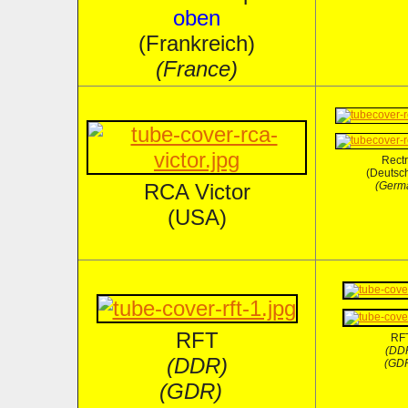
oben
(Frankreich)
(France)
Rect
(Deutsc
RCA Victor
(Germ
(USA)
RFT
RF
(DD
(DDR)
(GD
(GDR)