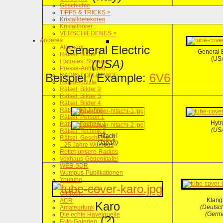
Geschichte
TIPPS & TRICKS >
Kristalldetekoren
Kristallhörer
VERSCHIEDENES >
Anderes
General Electric
Altamont
General E
Rätsel. Bilder 1
(US
(USA)
Flatrates, Streams
Presse-Anfragen
Beispiel / Example:
6V6
RADIO-FORUM WGF
Radio-Puzzle
Rätsel. Bilder 2
Rätsel. Bilder 3
Rätsel. Bilder 4
Rätsel 90 Jahre
Rätsel. Person 1
Hytr
Rätsel. Technik 1
(US
Rätsel. Technik 2
Hitachi
Rätsel. Geschichte 1
(Japan)
.. 25 Jahre Wumpus
Rettet-unsere-Radios
Voxhaus-Gedenktafel
WEB-SDR
Wumpus-Publikationen
Youtube
---------------------
Off Topic
Klang
ACR
Karo
(Deutsc
Amateurfunk
(Germ
Die echte Havelquelle
(?)
Foto-Galerien