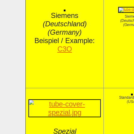
Siemens
Siem
(Deutsc
(Deutschland)
(Germ
(Germany)
Beispiel / Example:
C3O
Standard
(US
Spezial