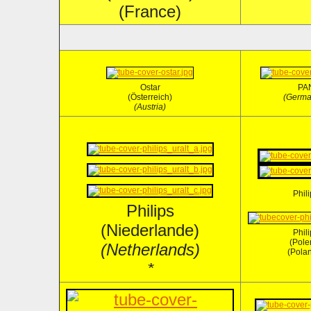
(France)
Ostar
PA
(Österreich)
(Germa
(Austria)
Phil
Philips
(Niederlande)
Phil
(Pole
(Netherlands)
(Pola
*