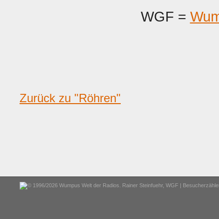
WGF =
Wum
Zurück zu "Röhren"
© 1996/2026 Wumpus Welt der Radios. Rainer Steinfuehr,
WGF
| Besucherzähler