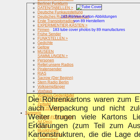
Berliner Funkturm
DATEN/TABELLEN >
Deutsche Funkausstellung
Deutsches Rundfunk-Museum
183 Röhren-Karton-Abbildungen
Erste Transistorradios
von 89 Herstellern
EXPERIMENTIER-KÄSTEN >
Firmen
183 tube cover photos by 89 manufactures
Frühe Sender
FUNKSTELLEN >
Gedichte
Geltow
MUSEEN
SAMMLUNGEN >
Personen
Rettet unsere Radios
Piratensender
RIAS
Sacrow (Der Beginn)
Stern Radio Berlin
Volksempfänger
Voxhaus
Voxhaus-Gedenktafel
Die Röhrenkartons waren zum Ei
VERSCHIEDENES >
Zeittafel
auch Verpackung und nicht zul
ZEITZEUGEN >
Sammeln
Weiter trugen viele Kartons Li
RADIO-FORUM WGF
Art Deco
Erklärungen (zum Teil zum Aus
Design
Musiktruhen
Kartonstrukturen, die die Lage d
Papiermodelle
Sammelwut