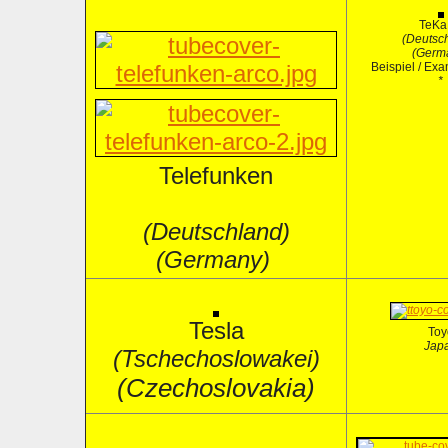
TeKa
(Deutsc
(Germ
Beispiel / Ex
*
Telefunken
(Deutschland)
(Germany)
Tesla
Toy
Jap
(Tschechoslowakei)
(Czechoslovakia
)