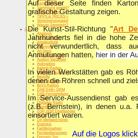
Auf dieser Seite finden Karto
Sammlerpreise
Sammlung geerbt?
grafische Gestaltung zeigen.
Spass-Radios
TIPPS & TRICKS >
Versicherungswert
Warum Sammeln?
Die Kunst-Stil-Richtung "
Art De
A - G
Abgleich
Jahrhunderts fiel in die hohe Ze
Akku/Batterien
Amateurfunk
nicht verwundertlich, dass a
Antennen
Art Deco
Anmutungen hatten,
hier in der Au
Audion-Bauplan
Audion-Varianten
Autoradios
Bakelit-Radios
In vielen Werkstätten gab es Rö
Bauteile / Aussehen
Begriffe
denen die Röhren schnell und ziel
Bittorf & Funke
Boy's Radios
DAB DAB+ DRM
DAB-Fernempfang
Im Service-Aussendienst gab es 
Design
Digitales Radio
(z.B. Bernstein), in denen u.a. 
Drahtfunk
DSP-SDR Empfaenger
einsortiert waren.
Dyne
DX Weltweit hören
Eisenlos
Farbfernsehen
Auf die Logos klic
Fernbedienungen
Fernseh-Ton