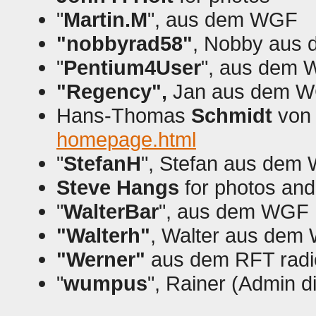
"
Martin.M
", aus dem WGF
"nobbyrad58"
, Nobby aus
"
Pentium4User
", aus dem
"Regency",
Jan aus dem 
Hans-Thomas
Schmidt
vo
homepage.html
"
StefanH
", Stefan aus dem
Steve Hangs
for photos and
"
WalterBar
", aus dem WGF
"Walterh"
, Walter aus dem
"Werner"
aus dem RFT radi
"
wumpus
", Rainer (Admin 