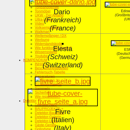
Synchron-Detektor
Tonbandgeräte
Dario
Edis
Tonmöbel
(Großbrit
UKW - Der Anfang
(Frankreich)
(UK
Ultra-Linear
Video
(France)
Volksempfänger
Walkman
Weltempfänger / DX
Werbung
Widerstandskode
Elesta
Wie funktioniert Radio?
ES
Wissensstand
(Deutsc
(Schweiz)
Youtube
(Germ
KOMPENDIUM
(Switzerland)
INHALT >
Beschaffungsquellen
Fehlersuch-Tabelle
Reparaturen
Reparaturen 2
Restaurierungen
Sammeln
Sicherheit
Wie reparieren?
Detektor
Detektor 2022
BAUPROJEKTE >
Fivre
Detektor-Bausätze
Detektor-Galerie
(Italien)
Detektor-Links
Gäste-Geräte
(Italy)
Gollodyne