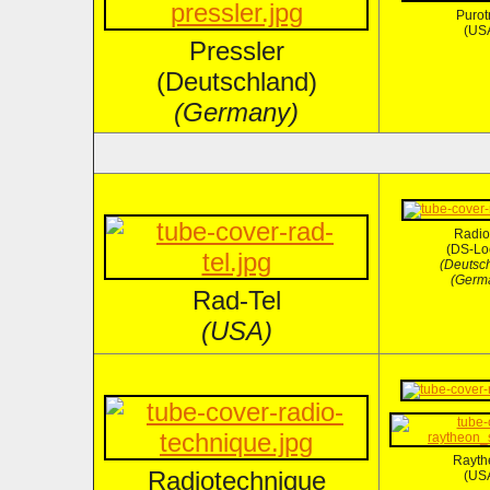
Purot
(US
Pressler
(Deutschland)
(Germany)
Radio
(DS-Lo
(Deutsc
(Germ
Rad-Tel
(USA)
Rayth
Radiotechnique
(US