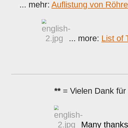
... mehr:
Auflistung von Röhr
... more:
List o
**
= Vielen Dank für 
Many thanks f