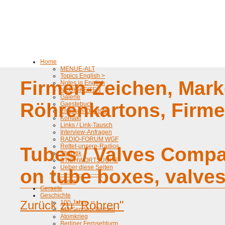
Home
MENUE-ALT
Topics English >
Firmen-Zeichen, Mark
Notes in English
NEUIGKEITEN
Galerie
Röhrenkartons, Firm
Gaestebuch
Englisch-Deutsch
Kontakt
Links / Link-Tausch
Interview-Anfragen
RADIO-FORUM WGF
Rettet-unsere-Radios
Tubes / Valves Compa
Statistik
STICHWORTSUCHE
Ueber diese Seiten
on tube boxes, valve
---------------------
Intern
Geraete
Geschichte
Zurück zu "Röhren"
100 Jahre
AM-Sender-Sterben
Atomkrieg
Berliner Fernsehturm