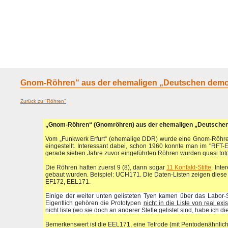
Home
Geraete
Geschichte
Sammeln
A - G
H - P
R -
Gnom-Röhren“ aus der ehemaligen „Deutschen demok
Zurück zu "Röhren"
„Gnom-Röhren“ (Gnomröhren) aus der ehemaligen „Deutschen
Vom „Funkwerk Erfurt“ (ehemalige DDR) wurde eine Gnom-Röhren
eingestellt. Interessant dabei, schon 1960 konnte man im "RFT
gerade sieben Jahre zuvor eingeführten Röhren wurden quasi to
Die Röhren hatten zuerst 9 (8), dann sogar
11 Kontakt-Stifte
. Inte
gebaut wurden. Beispiel: UCH171. Die Daten-Listen zeigen diese R
EF172, EEL171.
Einige der weiter unten gelisteten Tyen kamen über das Labor
Eigentlich gehören die Prototypen
nicht in die Liste von real ex
nicht liste (wo sie doch an anderer Stelle gelistet sind, habe ich d
Bemerkenswert ist die EEL171, eine Tetrode (mit Pentodenähnlic