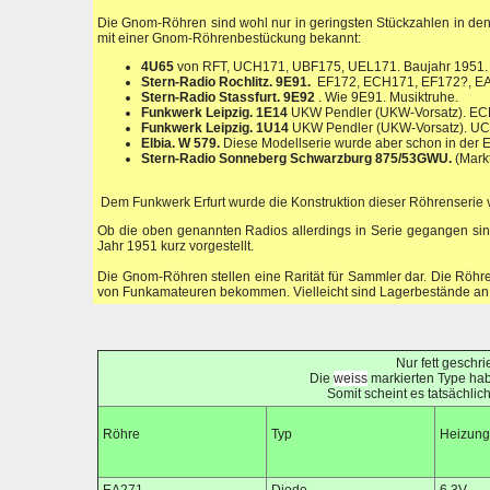
Die Gnom-Röhren sind wohl nur in geringsten Stückzahlen in den 
mit einer Gnom-Röhrenbestückung bekannt:
4U65
von RFT, UCH171, UBF175, UEL171. Baujahr 1951.
Stern-Radio Rochlitz. 9E91.
EF172, ECH171, EF172?, EAA1
Stern-Radio Stassfurt. 9E92
. Wie 9E91. Musiktruhe.
Funkwerk Leipzig. 1E14
UKW Pendler (UKW-Vorsatz). EC
Funkwerk Leipzig. 1U14
UKW Pendler (UKW-Vorsatz). U
Elbia. W 579.
Diese Modellserie wurde aber schon in der 
Stern-Radio Sonneberg Schwarzburg 875/53GWU.
(Mark
Dem Funkwerk Erfurt wurde die Konstruktion dieser Röhrenserie v
Ob die oben genannten Radios allerdings in Serie gegangen sind, 
Jahr 1951 kurz vorgestellt.
Die Gnom-Röhren stellen eine Rarität für Sammler dar. Die Röhr
von Funkamateuren bekommen. Vielleicht sind Lagerbestände a
Nur fett geschri
Die
weiss
markierten Type hab
Somit scheint es tatsächli
Röhre
Typ
Heizung