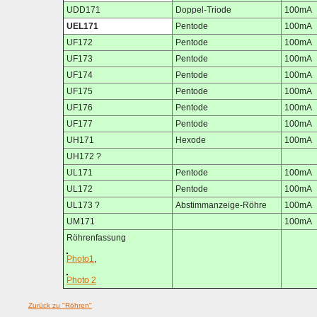
UDD171
Doppel-Triode
100mA
UEL171
Pentode
100mA
UF172
Pentode
100mA
UF173
Pentode
100mA
UF174
Pentode
100mA
UF175
Pentode
100mA
UF176
Pentode
100mA
UF177
Pentode
100mA
UH171
Hexode
100mA
UH172 ?
UL171
Pentode
100mA
UL172
Pentode
100mA
UL173 ?
Abstimmanzeige-Röhre
100mA
UM171
100mA
Röhrenfassung
Photo1
,
Photo 2
Zurück zu "Röhren"