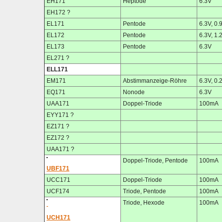
EH171
Heptode
6.3V
EH172 ?
EL171
Pentode
6.3V, 0.
EL172
Pentode
6.3V, 1.
EL173
Pentode
6.3V
EL271 ?
ELL171
EM171
Abstimmanzeige-Röhre
6.3V, 0.
EQ171
Nonode
6.3V
UAA171
Doppel-Triode
100mA
EYY171 ?
EZ171 ?
EZ172 ?
UAA171 ?
Doppel-Triode, Pentode
100mA
UBF171
UCC171
Doppel-Triode
100mA
UCF174
Triode, Pentode
100mA
Triode, Hexode
100mA
UCH171