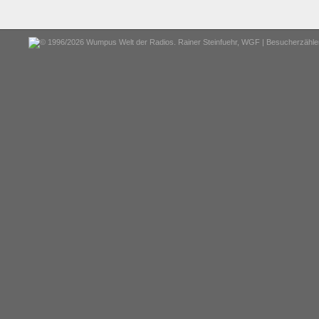
© 1996/2026 Wumpus Welt der Radios. Rainer Steinfuehr,
WGF
| Besucherzähler