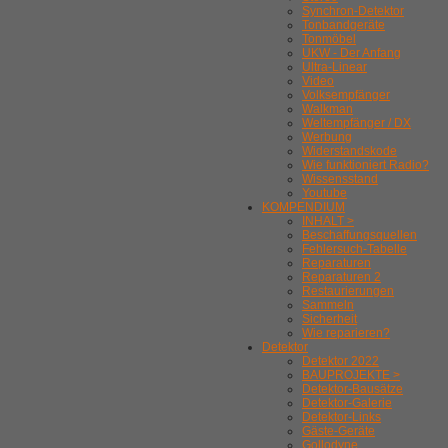
Synchron-Detektor
Tonbandgeräte
Tonmöbel
UKW - Der Anfang
Ultra-Linear
Video
Volksempfänger
Walkman
Weltempfänger / DX
Werbung
Widerstandskode
Wie funktioniert Radio?
Wissensstand
Youtube
KOMPENDIUM
INHALT >
Beschaffungsquellen
Fehlersuch-Tabelle
Reparaturen
Reparaturen 2
Restaurierungen
Sammeln
Sicherheit
Wie reparieren?
Detektor
Detektor 2022
BAUPROJEKTE >
Detektor-Bausätze
Detektor-Galerie
Detektor-Links
Gäste-Geräte
Gollodyne