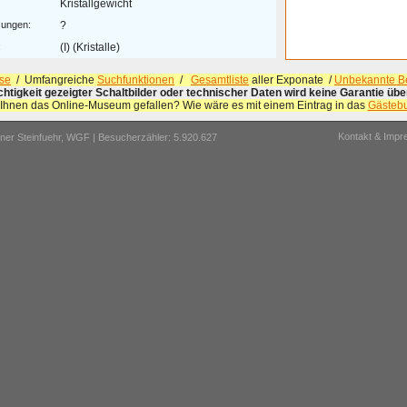
Kristallgewicht
ungen:
?
:
(I) (Kristalle)
se
/ Umfangreiche
Suchfunktionen
/
Gesamtliste
aller Exponate /
Unbekannte Be
ichtigkeit gezeigter Schaltbilder oder technischer Daten wird keine Garantie ü
 Ihnen das Online-Museum gefallen? Wie wäre es mit einem Eintrag in das
Gästeb
Kontakt & Imp
er Steinfuehr,
WGF
| Besucherzähler: 5.920.627