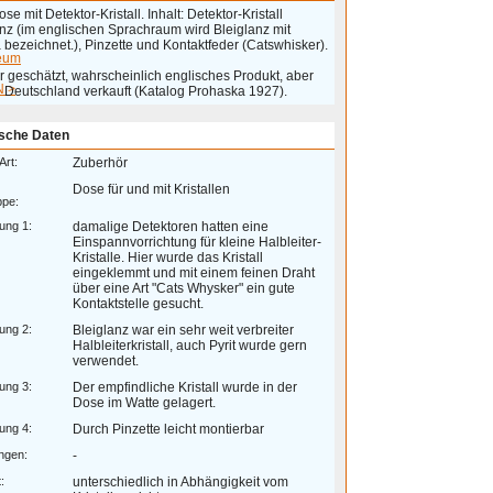
se mit Detektor-Kristall. Inhalt: Detektor-Kristall
anz (im englischen Sprachraum wird Bleiglanz mit
bezeichnet.), Pinzette und Kontaktfeder (Catswhisker).
eum
r geschätzt, wahrscheinlich englisches Produkt, aber
 >
n Deutschland verkauft (Katalog Prohaska 1927).
sche Daten
Art:
Zuberhör
Dose für und mit Kristallen
ppe:
ung 1:
damalige Detektoren hatten eine
Einspannvorrichtung für kleine Halbleiter-
Kristalle. Hier wurde das Kristall
eingeklemmt und mit einem feinen Draht
über eine Art "Cats Whysker" ein gute
Kontaktstelle gesucht.
ung 2:
Bleiglanz war ein sehr weit verbreiter
Halbleiterkristall, auch Pyrit wurde gern
verwendet.
ung 3:
Der empfindliche Kristall wurde in der
Dose im Watte gelagert.
ung 4:
Durch Pinzette leicht montierbar
ngen:
-
:
unterschiedlich in Abhängigkeit vom