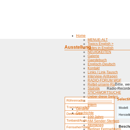
Home
MENUE-ALT
Topics English >
Ausstellung
Notes in English
NEUIGKEITEN
Galerie
Gaestebuch
Englisch-Deutsch
Kontakt
Links / Link-Tausch
Interview-Anfragen
RADIO-FORUM WGF
Bitte, w
Rettet-unsere-Radios
Statistik
Radio-Recorder
STICHWORTSUCHE
Ueber diese Seiten
Selecti
Röhrenradios
---------------------
Intern
Transistorradios
Modell:
Geraete
Geschichte
Detektoren
Herstell
100 Jahre
Tonband/Audio
AM-Sender-Sterben
Atomkrieg
Besch
Fernseher/Video
Berliner Fernsehturm