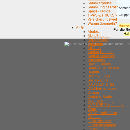
Sammlerpreise
Sammlung geerbt?
Abmess
Spass-Radios
Gruppe
TIPPS & TRICKS >
Versicherungswert
Warum Sammeln?
Hinwei
A - G
Für die R
Abgleich
Hat
Akku/Batterien
Amateurfunk
Antennen
© 1996/2026 Wumpus Welt der Radios. Rain
Art Deco
Audion-Bauplan
Audion-Varianten
Autoradios
Bakelit-Radios
Bauteile / Aussehen
Begriffe
Bittorf & Funke
Boy's Radios
DAB DAB+ DRM
DAB-Fernempfang
Design
Digitales Radio
Drahtfunk
DSP-SDR Empfaenger
Dyne
DX Weltweit hören
Eisenlos
Farbfernsehen
Fernbedienungen
Fernseh-Ton