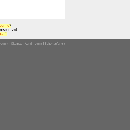
griffe
?
bernommen!
uch
?
ressum
|
Sitemap
|
Admin-Login
|
Seitenanfang ↑