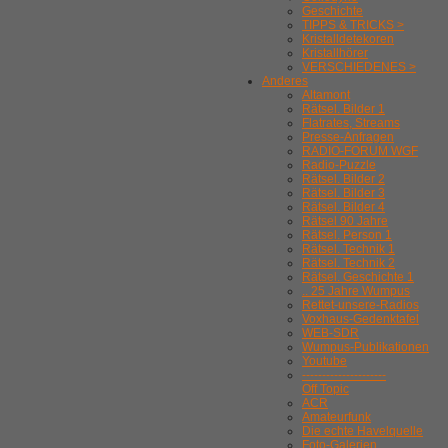
Geschichte
TIPPS & TRICKS >
Kristalldetekoren
Kristallhörer
VERSCHIEDENES >
Anderes
Altamont
Rätsel. Bilder 1
Flatrates, Streams
Presse-Anfragen
RADIO-FORUM WGF
Radio-Puzzle
Rätsel. Bilder 2
Rätsel. Bilder 3
Rätsel. Bilder 4
Rätsel 90 Jahre
Rätsel. Person 1
Rätsel. Technik 1
Rätsel. Technik 2
Rätsel. Geschichte 1
.. 25 Jahre Wumpus
Rettet-unsere-Radios
Voxhaus-Gedenktafel
WEB-SDR
Wumpus-Publikationen
Youtube
---------------------
Off Topic
ACR
Amateurfunk
Die echte Havelquelle
Foto-Galerien