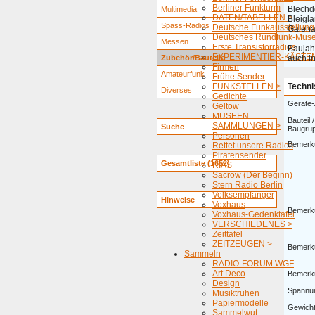
Berliner Funkturm
Blechdo
Multimedia
DATEN/TABELLEN >
Bleigl
Spass-Radios
Deutsche Funkausstellung
Galena 
Deutsches Rundfunk-Mus
Messen
Erste Transistorradios
Baujah
EXPERIMENTIER-KÄSTEN
Zubehör/Bauteile
auch i
Firmen
Amateurfunk
Frühe Sender
FUNKSTELLEN >
Techni
Diverses
Gedichte
Geräte-
Geltow
MUSEEN
Bauteil /
SAMMLUNGEN >
Suche
Baugru
Personen
Bemerk
Rettet unsere Radios
Piratensender
Gesamtliste (1652)
RIAS
Sacrow (Der Beginn)
Stern Radio Berlin
Volksempfänger
Hinweise
Voxhaus
Bemerk
Voxhaus-Gedenktafel
VERSCHIEDENES >
Zeittafel
ZEITZEUGEN >
Bemerk
Sammeln
RADIO-FORUM WGF
Art Deco
Bemerk
Design
Spannu
Musiktruhen
Papiermodelle
Gewicht
Sammelwut