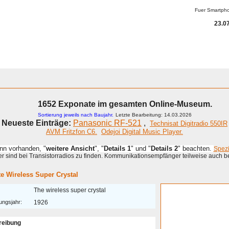
Fuer Smartph
23.07
1652 Exponate im gesamten Online-Museum.
Sortierung jeweils nach Baujahr.
Letzte Bearbeitung: 14.03.2026
Neueste Einträge:
Panasonic RF-521
,
Technisat Digitradio 550IR
AVM Fritzfon C6.
Odejoi Digital Music Player.
enn vorhanden, "
weitere Ansicht
", "
Details 1
" und "
Details 2
" beachten.
Spez
 sind bei Transistorradios zu finden. Kommunikationsempfänger teilweise auch b
te Wireless Super Crystal
The wireless super crystal
ungsjahr:
1926
reibung