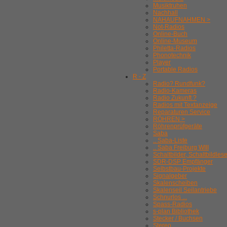
Musiktruhen
Nachhall
NAHAUFNAHMEN >
Not-Radios
Online-Buch
Online-Museum
Philetta-Radios
Phonotechnik
Player
Portable Radios
R - Z
Radio? Rundfunk?
Radio-Kameras
Radio Zukunft ?
Radios mit Textanzeige
Reparaturen Service
RÖHREN >
Röhrenprüfgeräte
Saba
.. Saba-Liste
.. Saba Freiburg WIII
Schaltbilder, Schaltbildles
SDR-DSP Empfänger
Selbstbau-Projekte
Signalgeber
Skalenscheiben
Skalenseil Seilantriebe
Schnurlos ...
Spass-Radios
s-plan Bibliothek
Stecker / Buchsen
Stereo