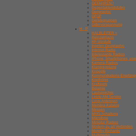
GEFAHREN !
Gegentaktendstufen
Geographic
GFGF
Gerätegruppen
Gittervorspannung
H - P
HALBLEITER >
Heinzelmann
HF-Vorstufe
Ingelen Geographic
Internet-Radio
Interessante Radios
iPhone, Smartphones, usw
Kamera-Radios
Klangregelung
Knoepfe
Kommunikations-Empfäng
Kopfhörer
Kraftwerk
Belamie
Lautsprecher
Letzte AM-Sender
Loop-Antennen
Membra-Katalog
Messen
MHG-Schaltung
Mikrofone
Miniatur-Radios
Modern-zu-alt Verbinden
Morphy Richards
Multimedia