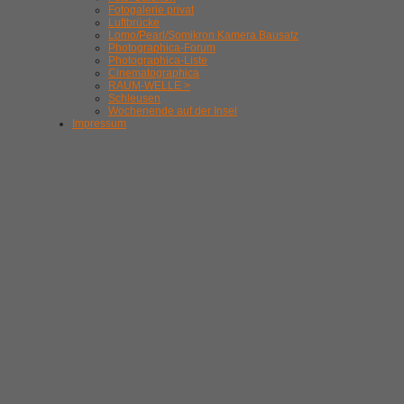
Fotogalerie privat
Luftbrücke
Lomo/Pearl/Somikron Kamera Bausatz
Photographica-Forum
Photographica-Liste
Cinematographica
RAUM-WELLE >
Schleusen
Wochenende auf der Insel
Impressum