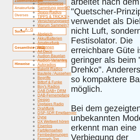
arbeitet nach dem
Zubehör/Bauteile
Sammlerpreise
Sammlung geerbt?
Amateurfunk
"Quetscher-Prinzip
Spass-Radios
Diverses
TIPPS & TRICKS >
verwendet als Die
Versicherungswert
Warum Sammeln?
nicht Luft, sonder
A - G
Suche
Abgleich
Festisolator. Die
Akku/Batterien
Amateurfunk
Antennen
Gesamtliste (1652)
erreichbare Güte i
Art Deco
Audion-Bauplan
geringer als beim 
Audion-Varianten
Hinweise
Autoradios
Drehko". Anderers
Bakelit-Radios
Bauteile / Aussehen
so kompaktere B
Begriffe
Bittorf & Funke
Boy's Radios
möglich.
DAB DAB+ DRM
DAB-Fernempfang
Design
Digitales Radio
Bei dem gezeigte
Drahtfunk
DSP-SDR Empfaenger
unbekannten Mode
Dyne
DX Weltweit hören
erkennt man eine
Eisenlos
Farbfernsehen
Fernbedienungen
Verbiegung der
Fernseh-Ton