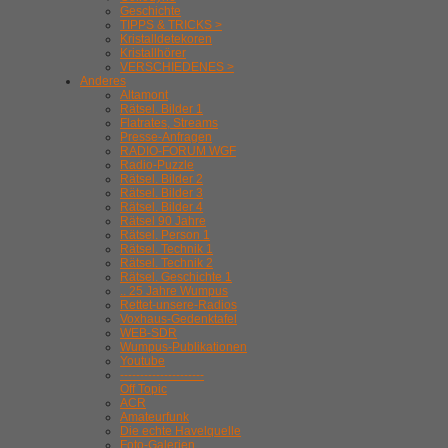
Geschichte
TIPPS & TRICKS >
Kristalldetekoren
Kristallhörer
VERSCHIEDENES >
Anderes
Altamont
Rätsel. Bilder 1
Flatrates, Streams
Presse-Anfragen
RADIO-FORUM WGF
Radio-Puzzle
Rätsel. Bilder 2
Rätsel. Bilder 3
Rätsel. Bilder 4
Rätsel 90 Jahre
Rätsel. Person 1
Rätsel. Technik 1
Rätsel. Technik 2
Rätsel. Geschichte 1
.. 25 Jahre Wumpus
Rettet-unsere-Radios
Voxhaus-Gedenktafel
WEB-SDR
Wumpus-Publikationen
Youtube
---------------------
Off Topic
ACR
Amateurfunk
Die echte Havelquelle
Foto-Galerien