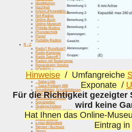
Musiktruhen
Bemerkung 1:
6 mm Achse
Nachhall
NAHAUFNAHMEN >
Bemerkung 2:
Kapazität: max 280 p
Not-Radios
Online-Buch
Bemerkung 3:
-
Online-Museum
Bemerkung 4:
-
Philetta-Radios
Phonotechnik
Spannungen:
-
Player
Portable Radios
Gewicht:
-
R - Z
Abmessungen:
-
Radio? Rundfunk?
Radio-Kameras
Gruppe:
(E)
Radio Zukunft ?
Radios mit Textanzeige
Reparaturen Service
RÖHREN >
Hinweise
/ Umfangreiche
S
Röhrenprüfgeräte
Saba
.. Saba-Liste
Exponate /
U
.. Saba Freiburg WIII
Schaltbilder, Schaltbildlesen
Für die Richtigkeit gezeigter
SDR-DSP Empfänger
Selbstbau-Projekte
wird keine G
Signalgeber
Skalenscheiben
Skalenseil Seilantriebe
Hat Ihnen das Online-Museu
Schnurlos ...
Spass-Radios
Eintrag i
s-plan Bibliothek
Stecker / Buchsen
Stereo