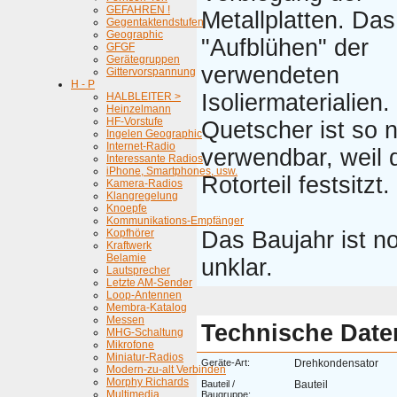
GEFAHREN !
Metallplatten. Das
Gegentaktendstufen
Geographic
"Aufblühen" der
GFGF
Gerätegruppen
verwendeten
Gittervorspannung
H - P
Isoliermaterialien.
HALBLEITER >
Heinzelmann
HF-Vorstufe
Quetscher ist so 
Ingelen Geographic
Internet-Radio
verwendbar, weil 
Interessante Radios
iPhone, Smartphones, usw.
Rotorteil festsitzt.
Kamera-Radios
Klangregelung
Knoepfe
Kommunikations-Empfänger
Kopfhörer
Das Baujahr ist n
Kraftwerk
Belamie
unklar.
Lautsprecher
Letzte AM-Sender
Loop-Antennen
Membra-Katalog
Messen
Technische Date
MHG-Schaltung
Mikrofone
Miniatur-Radios
Geräte-Art:
Drehkondensator
Modern-zu-alt Verbinden
Morphy Richards
Bauteil /
Bauteil
Multimedia
Baugruppe: