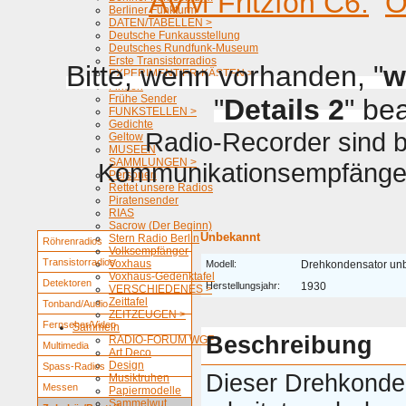
AVM Fritzfon C6.
O
Berliner Funkturm
DATEN/TABELLEN >
Deutsche Funkausstellung
Deutsches Rundfunk-Museum
Erste Transistorradios
Bitte, wenn vorhanden, "
w
EXPERIMENTIER-KÄSTEN >
Firmen
Frühe Sender
"
Details 2
" be
FUNKSTELLEN >
Gedichte
Radio-Recorder sind be
Geltow
MUSEEN
SAMMLUNGEN >
Kommunikationsempfänger 
Personen
Rettet unsere Radios
Piratensender
RIAS
Sacrow (Der Beginn)
Unbekannt
Stern Radio Berlin
Röhrenradios
Volksempfänger
Transistorradios
Voxhaus
Modell:
Drehkondensator un
Voxhaus-Gedenktafel
Detektoren
Herstellungsjahr:
1930
VERSCHIEDENES >
Zeittafel
Tonband/Audio
ZEITZEUGEN >
Fernseher/Video
Sammeln
Beschreibung
RADIO-FORUM WGF
Multimedia
Art Deco
Design
Spass-Radios
Dieser Drehkonde
Musiktruhen
Messen
Papiermodelle
Sammelwut