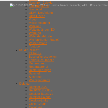
Synchron-Detektor
© 1996/2026 Wumpus Welt der Radios. Rainer Steinfuehr,
WGF
| Besucherzähler
Tonbandgeräte
Tonmöbel
UKW - Der Anfang
Ultra-Linear
Video
Volksempfänger
Walkman
Weltempfänger / DX
Werbung
Widerstandskode
Wie funktioniert Radio?
Wissensstand
Youtube
KOMPENDIUM
INHALT >
Beschaffungsquellen
Fehlersuch-Tabelle
Reparaturen
Reparaturen 2
Restaurierungen
Sammeln
Sicherheit
Wie reparieren?
Detektor
Detektor 2022
BAUPROJEKTE >
Detektor-Bausätze
Detektor-Galerie
Detektor-Links
Gäste-Geräte
Gollodyne