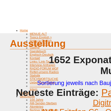
Home
MENUE-ALT
Topics English >
Ausstellung
Notes in English
NEUIGKEITEN
Galerie
Gaestebuch
Englisch-Deutsch
1652 Exponat
Kontakt
Links / Link-Tausch
Interview-Anfragen
M
RADIO-FORUM WGF
Rettet-unsere-Radios
Statistik
STICHWORTSUCHE
Sortierung jeweils nach Bauj
Ueber diese Seiten
---------------------
Neueste Einträge:
P
Intern
Geraete
Geschichte
100 Jahre
Digit
AM-Sender-Sterben
Atomkrieg
Berliner Fernsehturm