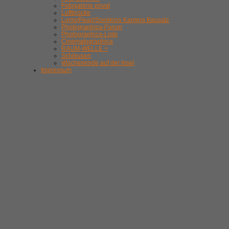
Fotogalerie privat
Luftbrücke
Lomo/Pearl/Somikron Kamera Bausatz
Photographica-Forum
Photographica-Liste
Cinematographica
RAUM-WELLE >
Schleusen
Wochenende auf der Insel
Impressum