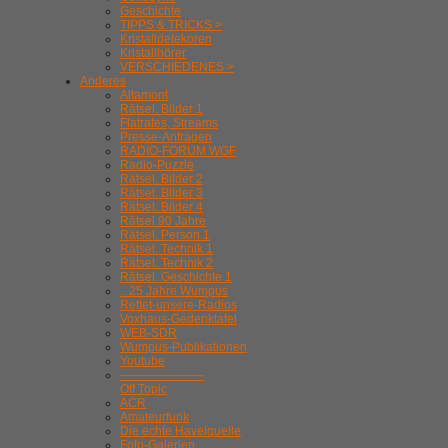
Geschichte
TIPPS & TRICKS >
Kristalldetekoren
Kristallhörer
VERSCHIEDENES >
Anderes
Altamont
Rätsel. Bilder 1
Flatrates, Streams
Presse-Anfragen
RADIO-FORUM WGF
Radio-Puzzle
Rätsel. Bilder 2
Rätsel. Bilder 3
Rätsel. Bilder 4
Rätsel 90 Jahre
Rätsel. Person 1
Rätsel. Technik 1
Rätsel. Technik 2
Rätsel. Geschichte 1
.. 25 Jahre Wumpus
Rettet-unsere-Radios
Voxhaus-Gedenktafel
WEB-SDR
Wumpus-Publikationen
Youtube
---------------------
Off Topic
ACR
Amateurfunk
Die echte Havelquelle
Foto-Galerien