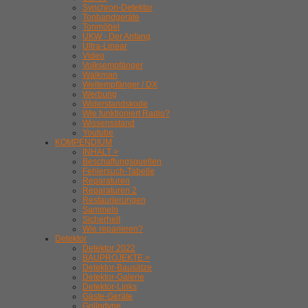
Synchron-Detektor
Tonbandgeräte
Tonmöbel
UKW - Der Anfang
Ultra-Linear
Video
Volksempfänger
Walkman
Weltempfänger / DX
Werbung
Widerstandskode
Wie funktioniert Radio?
Wissensstand
Youtube
KOMPENDIUM
INHALT >
Beschaffungsquellen
Fehlersuch-Tabelle
Reparaturen
Reparaturen 2
Restaurierungen
Sammeln
Sicherheit
Wie reparieren?
Detektor
Detektor 2022
BAUPROJEKTE >
Detektor-Bausätze
Detektor-Galerie
Detektor-Links
Gäste-Geräte
Gollodyne