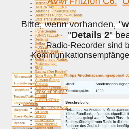
AVM Fritzfon C6.
O
Berliner Funkturm
DATEN/TABELLEN >
Deutsche Funkausstellung
Deutsches Rundfunk-Museum
Erste Transistorradios
Bitte, wenn vorhanden, "
w
EXPERIMENTIER-KÄSTEN >
Firmen
Frühe Sender
"
Details 2
" be
FUNKSTELLEN >
Gedichte
Radio-Recorder sind be
Geltow
MUSEEN
SAMMLUNGEN >
Kommunikationsempfänger 
Personen
Rettet unsere Radios
Piratensender
RIAS
Sacrow (Der Beginn)
Philips Anodenspannungsapparat 3
Stern Radio Berlin
Röhrenradios
Volksempfänger
Transistorradios
Voxhaus
Modell:
Anodenspannungsap
Voxhaus-Gedenktafel
Detektoren
Herstellungsjahr:
1930
VERSCHIEDENES >
Zeittafel
Tonband/Audio
ZEITZEUGEN >
Beschreibung
Fernseher/Video
Sammeln
RADIO-FORUM WGF
Netzanode zur Anoden- u. Gitterspannu
Multimedia
Art Deco
frühen Rundfunkgeräten, die eigentlich fü
Design
Spass-Radios
Betrieb ausgelegt waren. Durch Einstec
Musiktruhen
Stromzuführungen vom Radio in die en
Messen
Papiermodelle
Buchsen des Geräts konnten die benöti
Sammelwut