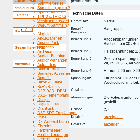
Zubehör/Bauteile
gewählt werden.
Sammlerpreise
Sammlung geerbt?
Amateurfunk
Spass-Radios
Technische Daten
Diverses
TIPPS & TRICKS >
Versicherungswert
Geräte-Art:
Netzteil
Warum Sammeln?
Bauteil /
Baugruppe
A - G
Suche
Baugruppe:
Abgleich
Akku/Batterien
Bemerkung 1:
Anodenspannungen 10
Amateurfunk
Buchsen bei 30 / 40 
Antennen
Gesamtliste (1652)
Bemerkung 2:
Heizspannungen: 2, 3,
Art Deco
Audion-Bauplan
Bemerkung 3:
Gittervorspannungen: 3
Audion-Varianten
20, 25, 30, 35, 40 Vol
Hinweise
Autoradios
Bakelit-Radios
Bemerkung 4:
Röhren: 506 und 30
Bauteile / Aussehen
Begriffe
Spannungen:
Für primär 110 oder 2
Bittorf & Funke
Wechselstrom lieferba
Boy's Radios
Gewicht:
-
DAB DAB+ DRM
DAB-Fernempfang
Abmessungen:
Die Fotos wurden von
Design
gestellt.
Digitales Radio
Drahtfunk
Gruppe:
(S)
DSP-SDR Empfaenger
Details 1:
anzeigen ...
Dyne
DX Weltweit hören
Details 2:
anzeigen ...
Eisenlos
Farbfernsehen
Fernbedienungen
Fernseh-Ton