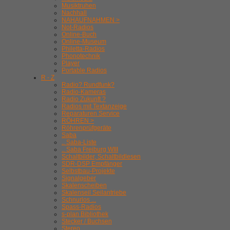
Musiktruhen
Nachhall
NAHAUFNAHMEN >
Not-Radios
Online-Buch
Online-Museum
Philetta-Radios
Phonotechnik
Player
Portable Radios
R - Z
Radio? Rundfunk?
Radio-Kameras
Radio Zukunft ?
Radios mit Textanzeige
Reparaturen Service
RÖHREN >
Röhrenprüfgeräte
Saba
.. Saba-Liste
.. Saba Freiburg WIII
Schaltbilder, Schaltbildlesen
SDR-DSP Empfänger
Selbstbau-Projekte
Signalgeber
Skalenscheiben
Skalenseil Seilantriebe
Schnurlos ...
Spass-Radios
s-plan Bibliothek
Stecker / Buchsen
Stereo