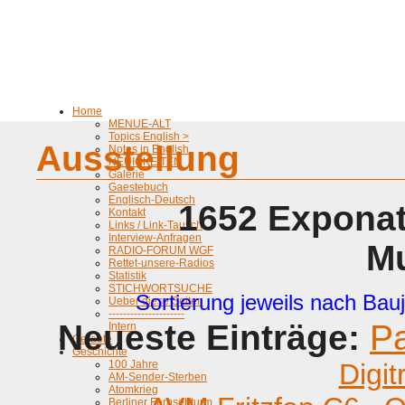
Home
MENUE-ALT
Topics English >
Ausstellung
Notes in English
NEUIGKEITEN
Galerie
Gaestebuch
Englisch-Deutsch
1652 Exponat
Kontakt
Links / Link-Tausch
Interview-Anfragen
M
RADIO-FORUM WGF
Rettet-unsere-Radios
Statistik
STICHWORTSUCHE
Sortierung jeweils nach Bauj
Ueber diese Seiten
---------------------
Neueste Einträge:
P
Intern
Geraete
Geschichte
100 Jahre
Digit
AM-Sender-Sterben
Atomkrieg
Berliner Fernsehturm