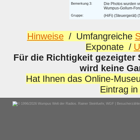
Bemerkung 3:
Die Photos wurden v
Wumpus-Gollum-Forum
Gruppe:
(HiFi) (Steuergerät) (
Hinweise
/ Umfangreiche
S
Exponate /
U
Für die Richtigkeit gezeigter
wird keine G
Hat Ihnen das Online-Museu
Eintrag i
© 1996/2026 Wumpus Welt der Radios. Rainer Steinfuehr,
WGF
| Besucherzähler