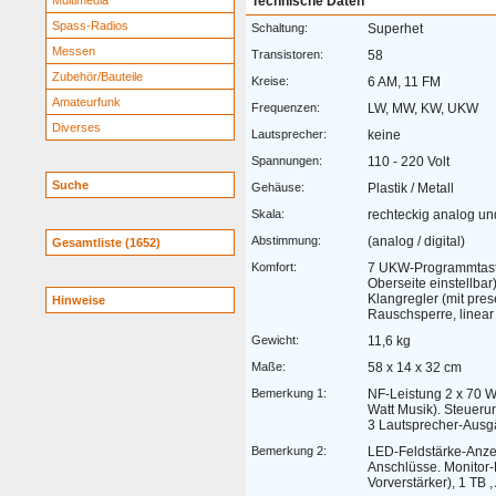
Multimedia
Technische Daten
Spass-Radios
Schaltung:
Superhet
Messen
Transistoren:
58
Zubehör/Bauteile
Kreise:
6 AM, 11 FM
Amateurfunk
Frequenzen:
LW, MW, KW, UKW
Diverses
Lautsprecher:
keine
Spannungen:
110 - 220 Volt
Suche
Gehäuse:
Plastik / Metall
Skala:
rechteckig analog und
Abstimmung:
(analog / digital)
Gesamtliste (1652)
Komfort:
7 UKW-Programmtaste
Oberseite einstellbar)
Klangregler (mit pre
Hinweise
Rauschsperre, linear
Gewicht:
11,6 kg
Maße:
58 x 14 x 32 cm
Bemerkung 1:
NF-Leistung 2 x 70 W
Watt Musik). Steuerun
3 Lautsprecher-Ausg
Bemerkung 2:
LED-Feldstärke-Anzei
Anschlüsse. Monitor-F
Vorverstärker), 1 TB 