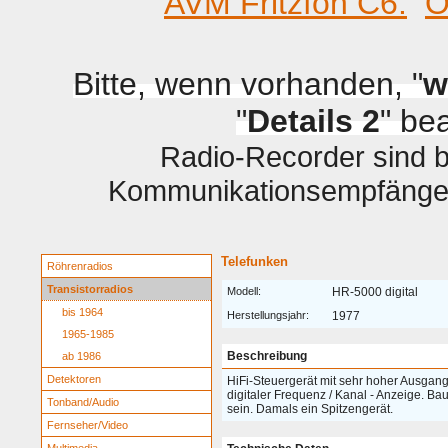
AVM Fritzfon C6.
O
Bitte, wenn vorhanden, "
w
"
Details 2
" be
Radio-Recorder sind be
Kommunikationsempfänger 
Telefunken
Röhrenradios
Transistorradios
Modell:
HR-5000 digital
bis 1964
Herstellungsjahr:
1977
1965-1985
Beschreibung
ab 1986
Detektoren
HiFi-Steuergerät mit sehr hoher Ausgan
digitaler Frequenz / Kanal - Anzeige. B
Tonband/Audio
sein. Damals ein Spitzengerät.
Fernseher/Video