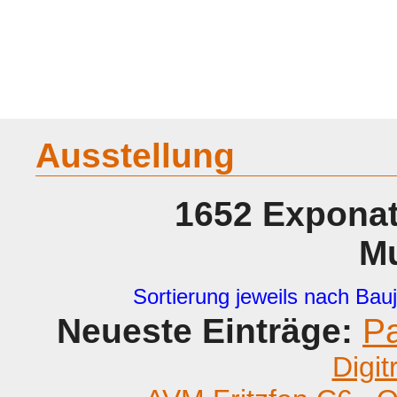
Home
Geraete
Geschichte
Sammeln
A - G
H - P
R -
Ausstellung
1652 Exponat
M
Sortierung jeweils nach Bauj
Neueste Einträge:
P
Digit