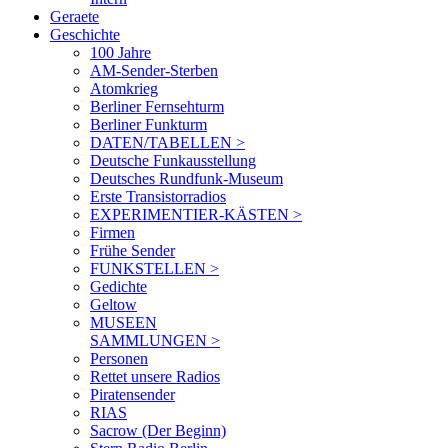
Geraete
Geschichte
100 Jahre
AM-Sender-Sterben
Atomkrieg
Berliner Fernsehturm
Berliner Funkturm
DATEN/TABELLEN >
Deutsche Funkausstellung
Deutsches Rundfunk-Museum
Erste Transistorradios
EXPERIMENTIER-KÄSTEN >
Firmen
Frühe Sender
FUNKSTELLEN >
Gedichte
Geltow
MUSEEN
SAMMLUNGEN >
Personen
Rettet unsere Radios
Piratensender
RIAS
Sacrow (Der Beginn)