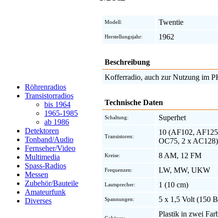
Twentie
Modell:
1962
Herstellungsjahr:
Beschreibung
Kofferradio, auch zur Nutzung im 
Röhrenradios
Transistorradios
Technische Daten
bis 1964
1965-1985
Superhet
Schaltung:
ab 1986
Detektoren
10 (AF102, AF125,
Transistoren:
Tonband/Audio
OC75, 2 x AC128)
Fernseher/Video
8 AM, 12 FM
Kreise:
Multimedia
Spass-Radios
LW, MW, UKW
Frequenzen:
Messen
Zubehör/Bauteile
1 (10 cm)
Lautsprecher:
Amateurfunk
5 x 1,5 Volt (150 B
Spannungen:
Diverses
Plastik in zwei Fa