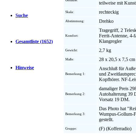
Gehäuse:
teilweise mit Kuns
rechteckig
Skala:
Suche
Drehko
Abstimmung:
Tragegriff, 2 Tele
Ferrit-Antenne, 4-f
Komfort:
Klangregler
Gesamtliste (1652)
2,7 kg
Gewicht:
28 x 20,5 x 7,5 cm
Maße:
Hinweise
Anschluß für Auß
und Zweitlautsprec
Bemerkung 1:
Kopfhörer. NF-Leis
damaliger Preis 2
Autohalterung 39 
Bemerkung 2:
Vorsatz 19 DM.
Das Photo hat "Re
Wumpus-Gollum-Fo
Bemerkung 3:
gestellt.
(F) (Kofferradio)
Gruppe: