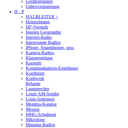
Gerätegruppen
Gittervorspannung
H - P
HALBLEITER >
Heinzelmann
HF-Vorstufe
Ingelen Geographic
Internet-Radio
Interessante Radios
iPhone, Smartphones, usw.
Kamera-Radios
Klangregelung
Knoepfe
Kommunikations-Empfänger
Kopfhörer
Kraftwerk
Belamie
Lautsprecher
Letzte AM-Sender
Loop-Antennen
Membra-Katalog
Messen
MHG-Schaltung
Mikrofone
Miniatur-Radios