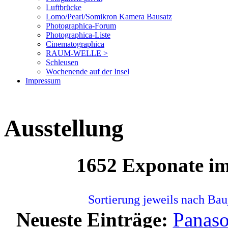
Luftbrücke
Lomo/Pearl/Somikron Kamera Bausatz
Photographica-Forum
Photographica-Liste
Cinematographica
RAUM-WELLE >
Schleusen
Wochenende auf der Insel
Impressum
Ausstellung
1652 Exponate i
Sortierung jeweils nach Bau
Neueste Einträge:
Panas