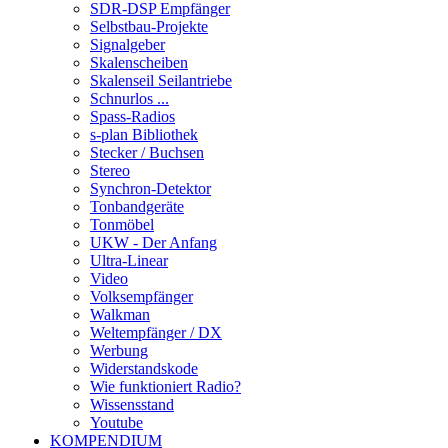
SDR-DSP Empfänger
Selbstbau-Projekte
Signalgeber
Skalenscheiben
Skalenseil Seilantriebe
Schnurlos ...
Spass-Radios
s-plan Bibliothek
Stecker / Buchsen
Stereo
Synchron-Detektor
Tonbandgeräte
Tonmöbel
UKW - Der Anfang
Ultra-Linear
Video
Volksempfänger
Walkman
Weltempfänger / DX
Werbung
Widerstandskode
Wie funktioniert Radio?
Wissensstand
Youtube
KOMPENDIUM