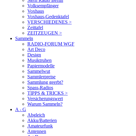
Stern Radio Berlin
Volksempfänger
Voxhaus
Voxhaus-Gedenktafel
VERSCHIEDENES >
Zeittafel
ZEITZEUGEN >
Sammeln
RADIO-FORUM WGF
Art Deco
Design
Musiktruhen
Papiermodelle
Sammelwut
Sammlerpreise
Sammlung geerbt?
Spass-Radios
TIPPS & TRICKS >
Versicherungswert
Warum Sammeln?
A - G
Abgleich
Akku/Batterien
Amateurfunk
Antennen