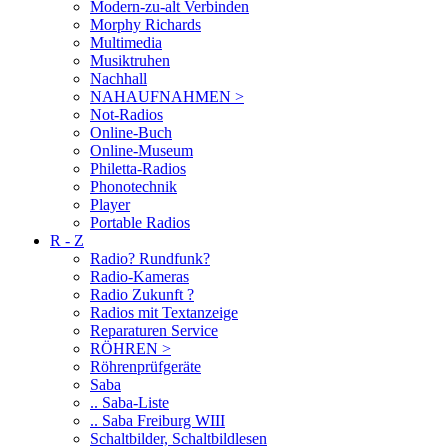
Modern-zu-alt Verbinden
Morphy Richards
Multimedia
Musiktruhen
Nachhall
NAHAUFNAHMEN >
Not-Radios
Online-Buch
Online-Museum
Philetta-Radios
Phonotechnik
Player
Portable Radios
R - Z
Radio? Rundfunk?
Radio-Kameras
Radio Zukunft ?
Radios mit Textanzeige
Reparaturen Service
RÖHREN >
Röhrenprüfgeräte
Saba
.. Saba-Liste
.. Saba Freiburg WIII
Schaltbilder, Schaltbildlesen