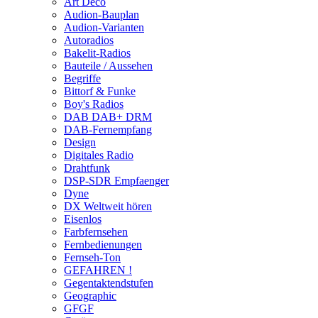
Art Deco
Audion-Bauplan
Audion-Varianten
Autoradios
Bakelit-Radios
Bauteile / Aussehen
Begriffe
Bittorf & Funke
Boy's Radios
DAB DAB+ DRM
DAB-Fernempfang
Design
Digitales Radio
Drahtfunk
DSP-SDR Empfaenger
Dyne
DX Weltweit hören
Eisenlos
Farbfernsehen
Fernbedienungen
Fernseh-Ton
GEFAHREN !
Gegentaktendstufen
Geographic
GFGF