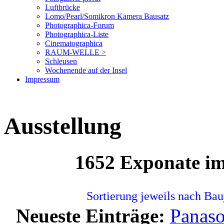
Luftbrücke
Lomo/Pearl/Somikron Kamera Bausatz
Photographica-Forum
Photographica-Liste
Cinematographica
RAUM-WELLE >
Schleusen
Wochenende auf der Insel
Impressum
Ausstellung
1652 Exponate i
Sortierung jeweils nach Bau
Neueste Einträge:
Panas