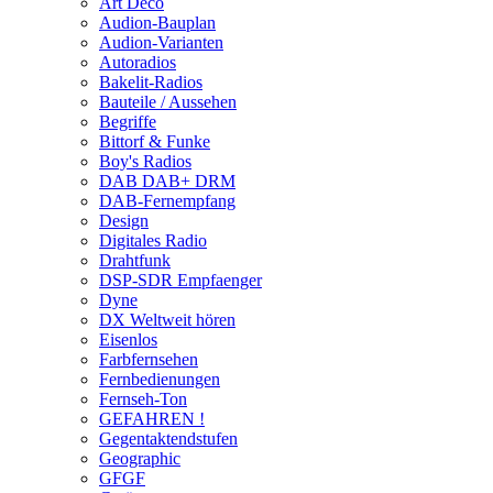
Art Deco
Audion-Bauplan
Audion-Varianten
Autoradios
Bakelit-Radios
Bauteile / Aussehen
Begriffe
Bittorf & Funke
Boy's Radios
DAB DAB+ DRM
DAB-Fernempfang
Design
Digitales Radio
Drahtfunk
DSP-SDR Empfaenger
Dyne
DX Weltweit hören
Eisenlos
Farbfernsehen
Fernbedienungen
Fernseh-Ton
GEFAHREN !
Gegentaktendstufen
Geographic
GFGF