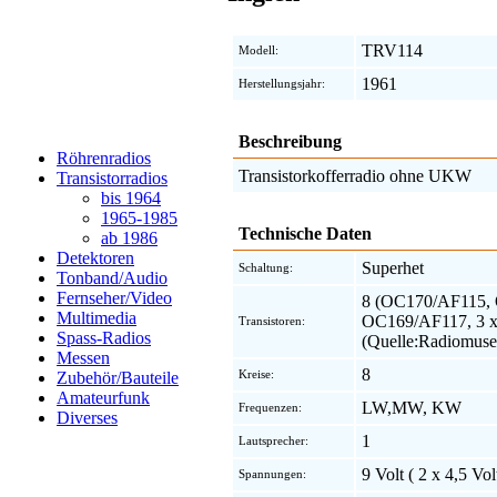
TRV114
Modell:
1961
Herstellungsjahr:
Beschreibung
Röhrenradios
Transistorkofferradio ohne UKW
Transistorradios
bis 1964
1965-1985
Technische Daten
ab 1986
Detektoren
Superhet
Schaltung:
Tonband/Audio
Fernseher/Video
8 (OC170/AF115,
Multimedia
OC169/AF117, 3 x
Transistoren:
Spass-Radios
(Quelle:Radiomus
Messen
8
Kreise:
Zubehör/Bauteile
Amateurfunk
LW,MW, KW
Frequenzen:
Diverses
1
Lautsprecher:
9 Volt ( 2 x 4,5 Vol
Spannungen: