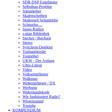
SDR-DSP Empfänger
Selbstbau-Projekte
Signalgeber
Skalenscheiben
Skalenseil Seilantriebe
Schnurlos ...
Spass-Radios
s-plan Bibliothek
Stecker / Buchsen
Stereo
Synchron-Detektor
Tonbandgeräte
Tonmöbel
UKW - Der Anfang
Ultra-Linear
Video
Volksempfänger
Walkman
Weltempfänger / DX
Werbung
Widerstandskode
Wie funktioniert Radio?
Wissensstand
Youtube
KOMPENDIUM