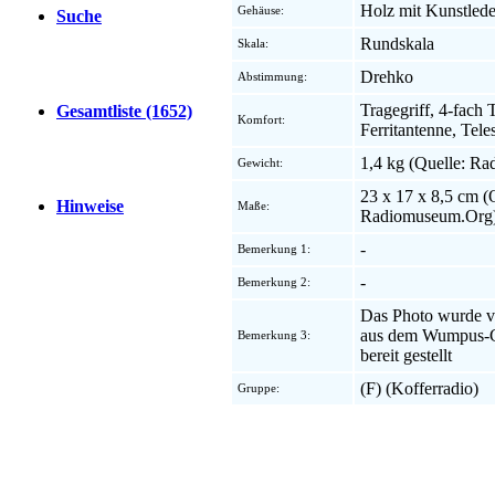
Holz mit Kunstled
Gehäuse:
Suche
Rundskala
Skala:
Drehko
Abstimmung:
Tragegriff, 4-fach 
Gesamtliste (1652)
Komfort:
Ferritantenne, Tel
1,4 kg (Quelle: R
Gewicht:
23 x 17 x 8,5 cm (
Hinweise
Maße:
Radiomuseum.Org
-
Bemerkung 1:
-
Bemerkung 2:
Das Photo wurde 
aus dem Wumpus-
Bemerkung 3:
bereit gestellt
(F) (Kofferradio)
Gruppe: