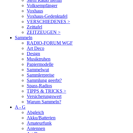
Stern Radio Berlin
Volksempfänger
Voxhaus
Voxhaus-Gedenktafel
VERSCHIEDENES >
Zeittafel
ZEITZEUGEN >
Sammeln
RADIO-FORUM WGF
Art Deco
Design
Musiktruhen
Papiermodelle
Sammelwut
Sammlerpreise
Sammlung geerbt?
Spass-Radios
TIPPS & TRICKS >
Versicherungswert
Warum Sammeln?
A - G
Abgleich
Akku/Batterien
Amateurfunk
Antennen