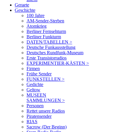
Geraete
Geschichte
100 Jahre
AM-Sender-Sterben
Atomkrieg
Berliner Fernsehturm
Berliner Funkturm
DATEN/TABELLEN >
Deutsche Funkausstellung
Deutsches Rundfunk-Museum
Erste Transistorradios
EXPERIMENTIER-KÄSTEN >
Firmen
Frühe Sender
FUNKSTELLEN >
Gedichte
Geltow
MUSEEN
SAMMLUNGEN >
Personen
Rettet unsere Radios
Piratensender
RIAS
Sacrow (Der Beginn)