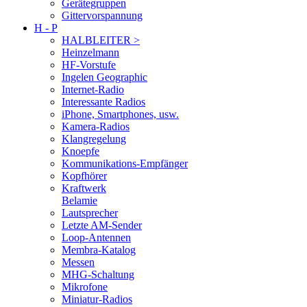
Gerätegruppen
Gittervorspannung
H - P
HALBLEITER >
Heinzelmann
HF-Vorstufe
Ingelen Geographic
Internet-Radio
Interessante Radios
iPhone, Smartphones, usw.
Kamera-Radios
Klangregelung
Knoepfe
Kommunikations-Empfänger
Kopfhörer
Kraftwerk
Belamie
Lautsprecher
Letzte AM-Sender
Loop-Antennen
Membra-Katalog
Messen
MHG-Schaltung
Mikrofone
Miniatur-Radios